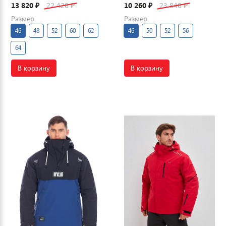
13 820
22 420
10 260
23 840
₽
₽
₽
₽
Размер
Размер
46
48
52
60
62
46
50
52
56
64
В корзину
В корзину