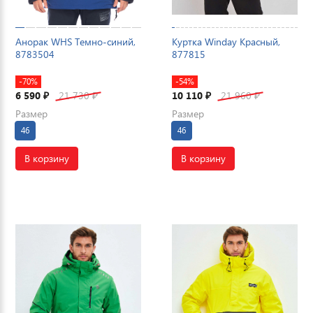
Анорак WHS Темно-синий,
Куртка Winday Красный,
8783504
877815
-70%
-54%
6 590
21 730
10 110
21 960
₽
₽
₽
₽
Размер
Размер
46
46
В корзину
В корзину