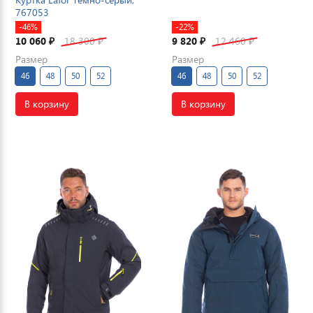
767053
-46%
-22%
10 060
18 300
9 820
12 460
₽
₽
₽
₽
Размер
Размер
46
48
50
52
46
48
50
52
В корзину
В корзину