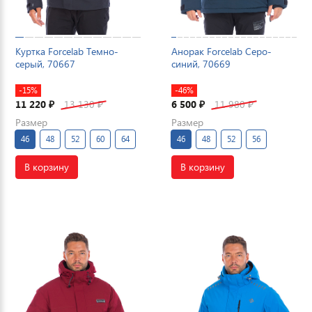
Куртка Forcelab Темно-
Анорак Forcelab Серо-
серый, 70667
синий, 70669
-15%
-46%
11 220
13 130
6 500
11 980
₽
₽
₽
₽
Размер
Размер
46
48
52
60
64
46
48
52
56
В корзину
В корзину