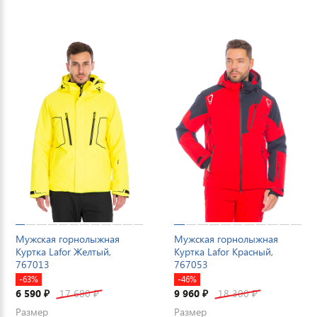
Мужская горнолыжная
Мужская горнолыжная
Куртка Lafor Желтый,
Куртка Lafor Красный,
767013
767053
-63%
-46%
6 590
17 680
9 960
18 300
₽
₽
₽
₽
Размер
Размер