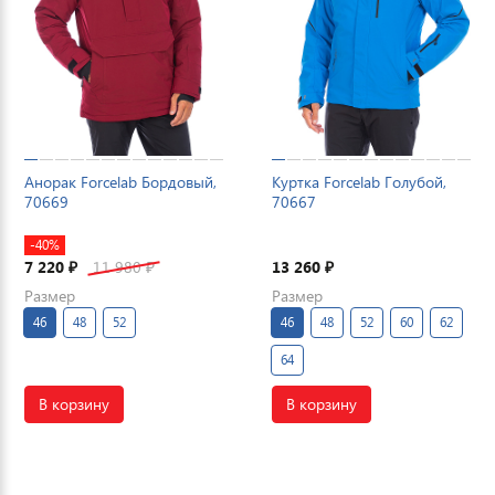
Анорак Forcelab Бордовый,
Куртка Forcelab Голубой,
70669
70667
-40%
7 220
11 980
13 260
₽
₽
₽
Размер
Размер
46
48
52
46
48
52
60
62
64
В корзину
В корзину