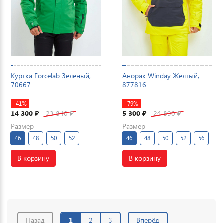
Куртка Forcelab Зеленый,
Анорак Winday Желтый,
70667
877816
-41%
-79%
14 300
23 840
5 300
24 890
₽
₽
₽
₽
Размер
Размер
46
48
50
52
46
48
50
52
56
В корзину
В корзину
Назад
1
2
3
Вперёд