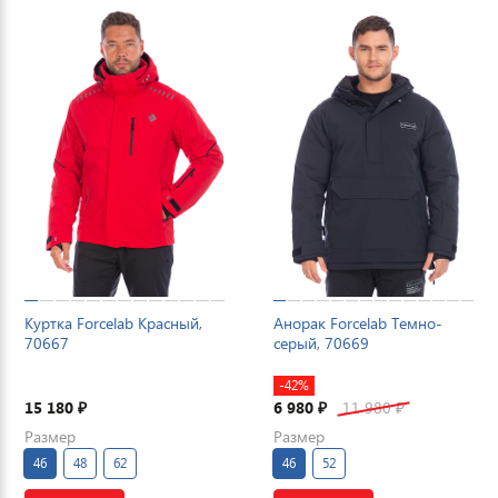
Куртка Forcelab Красный,
Анорак Forcelab Темно-
70667
серый, 70669
-42%
15 180
6 980
11 980
₽
₽
₽
Размер
Размер
46
48
62
46
52