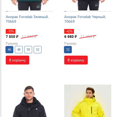
Анорак Forcelab Зеленый,
Анорак Forcelab Черный,
70669
70669
-35%
-42%
7 850
11 980
6 980
11 980
₽
₽
₽
₽
Размер
Размер
46
48
50
52
52
В корзину
В корзину