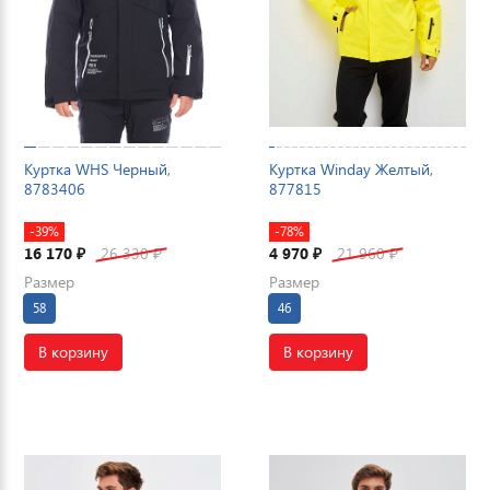
Куртка WHS Черный,
Куртка Winday Желтый,
8783406
877815
-39%
-78%
16 170
26 330
4 970
21 960
₽
₽
₽
₽
Размер
Размер
58
46
В корзину
В корзину