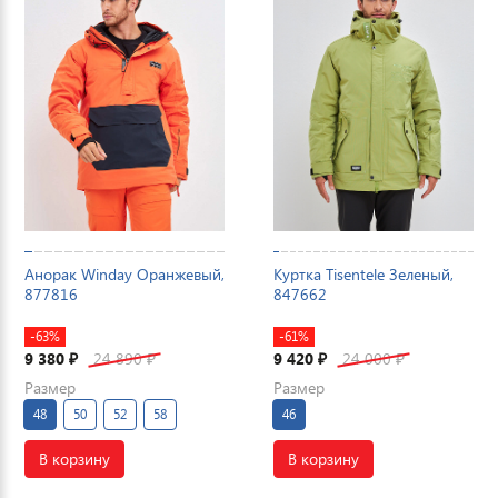
Анорак Winday Оранжевый,
Куртка Tisentele Зеленый,
877816
847662
-63%
-61%
9 380
24 890
9 420
24 000
₽
₽
₽
₽
Размер
Размер
48
50
52
58
46
В корзину
В корзину