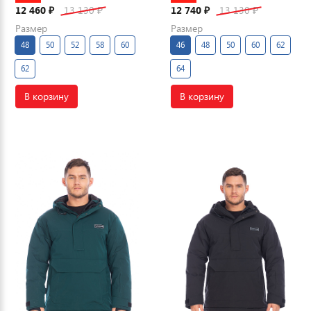
12 460
13 130
12 740
13 130
₽
₽
₽
₽
Размер
Размер
48
50
52
58
60
46
48
50
60
62
62
64
В корзину
В корзину