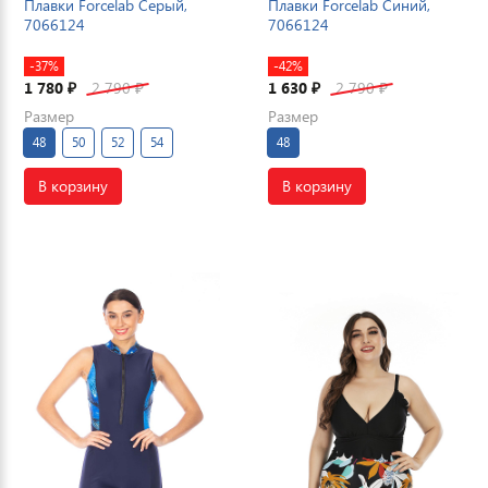
Плавки Forcelab Серый,
Плавки Forcelab Синий,
7066124
7066124
-37%
-42%
1 780
2 790
1 630
2 790
₽
₽
₽
₽
Размер
Размер
48
50
52
54
48
В корзину
В корзину