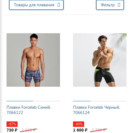
Товары для плавания
Фильтр
Плавки Forcelab Синий,
Плавки Forcelab Черный,
7066122
7066124
-67%
-43%
730
2 150
1 600
2 790
₽
₽
₽
₽