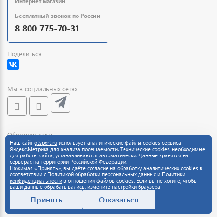
Интернет магазин
Бесплатный звонок по России
8 800 775-70-31
Поделиться
Мы в социальных сетях
Обратная связь
Наш сайт
gtsport.ru
использует аналитические файлы cookies сервиса
Яндекс.Метрика для анализа посещаемости. Технические cookies, необходимые
для работы сайта, устанавливаются автоматически. Данные хранятся на
серверах на территории Российской Федерации.
Нажимая «Принять», вы даёте согласие на обработку аналитических cookies в
соответствии с
Политикой обработки персональных данных
и
Политики
конфиденциальности
в отношении файлов cookies. Если вы не хотите, чтобы
ваши данные обрабатывались, измените настройки браузера
Принять
Отказаться