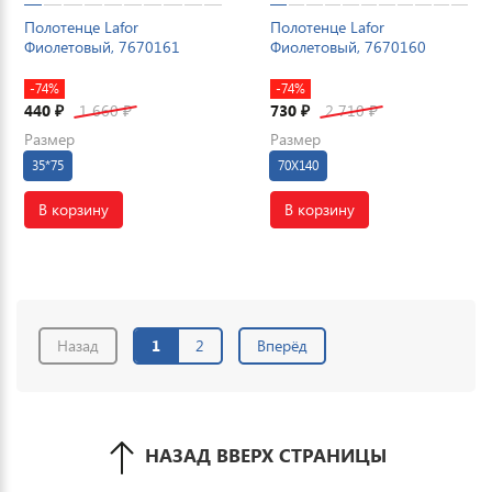
Полотенце Lafor
Полотенце Lafor
Фиолетовый, 7670161
Фиолетовый, 7670160
-74%
-74%
440
1 660
730
2 710
₽
₽
₽
₽
Размер
Размер
35*75
70X140
В корзину
В корзину
Назад
1
2
Вперёд
НАЗАД ВВЕРХ СТРАНИЦЫ