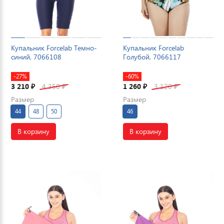
Купальник Forcelab Темно-
Купальник Forcelab
синий, 7066108
Голубой, 7066117
-27%
-60%
3 210
4 350
1 260
3 120
₽
₽
₽
₽
Размер
Размер
44
48
50
46
В корзину
В корзину