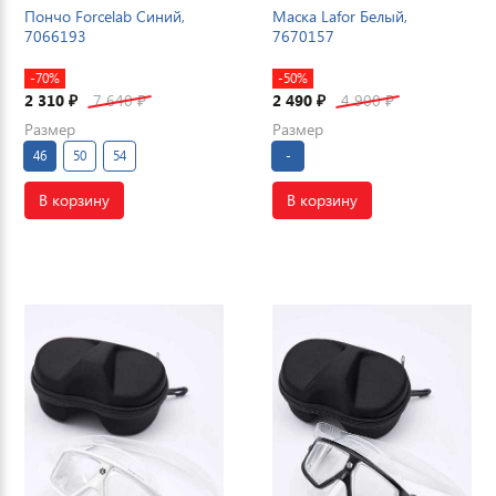
Пончо Forcelab Синий,
Маска Lafor Белый,
7066193
7670157
-70%
-50%
2 310
7 640
2 490
4 900
₽
₽
₽
₽
Размер
Размер
46
50
54
-
В корзину
В корзину