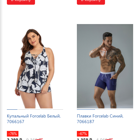
Купальный Forcelab Белый,
Плавки Forcelab Синий,
7066167
7066187
-76%
-67%
2 280
9 360
1 350
4 060
₽
₽
₽
₽