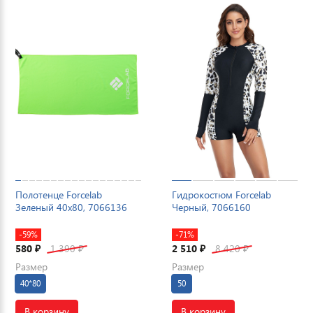
Полотенце Forcelab
Гидрокостюм Forcelab
Зеленый 40х80, 7066136
Черный, 7066160
-59%
-71%
580
1 390
2 510
8 420
₽
₽
₽
₽
Размер
Размер
40*80
50
В корзину
В корзину