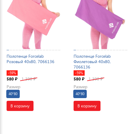
Полотенце Forcelab
Полотенце Forcelab
Розовый 40х80, 7066136
Фиолетовый 40х80,
7066136
-59%
-59%
580
1 390
580
1 390
₽
₽
₽
₽
Размер
Размер
40*80
40*80
В корзину
В корзину