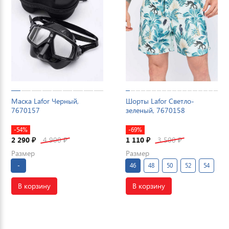
Маска Lafor Черный,
Шорты Lafor Светло-
7670157
зеленый, 7670158
-54%
-69%
2 290
4 900
1 110
3 500
₽
₽
₽
₽
Размер
Размер
-
46
48
50
52
54
В корзину
В корзину