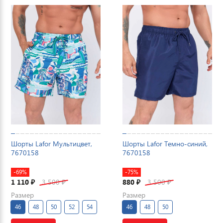
Шорты Lafor Мультицвет,
Шорты Lafor Темно-синий,
7670158
7670158
-69%
-75%
1 110
3 500
880
3 500
₽
₽
₽
₽
Размер
Размер
46
48
50
52
54
46
48
50