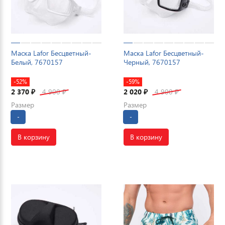
Маска Lafor Бесцветный-
Маска Lafor Бесцветный-
Белый, 7670157
Черный, 7670157
-52%
-59%
2 370
4 900
2 020
4 900
₽
₽
₽
₽
Размер
Размер
-
-
В корзину
В корзину