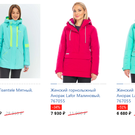
Tisentele Мятный,
Женский горнолыжный
Женский
Анорак Lafor Малиновый,
Анорак L
767055
767055
-34%
-51%
28 910
7 930
11 900
6 680
₽
₽
₽
₽
₽