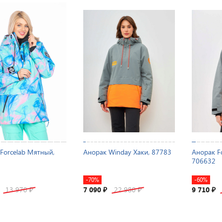
Forcelab Мятный,
Анорак Winday Хаки, 87783
Анорак Fo
706632
-70%
-60%
13 970
7 090
22 980
9 710
₽
₽
₽
₽