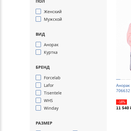
ПОЛ
Женский
Мужской
ВИД
Анорак
Куртка
БРЕНД
Forcelab
Lafor
Анорак 
706632
Tisentele
WHS
-18%
11 540
Winday
РАЗМЕР