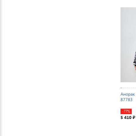
Анорак 
87783
-77%
5 410
₽