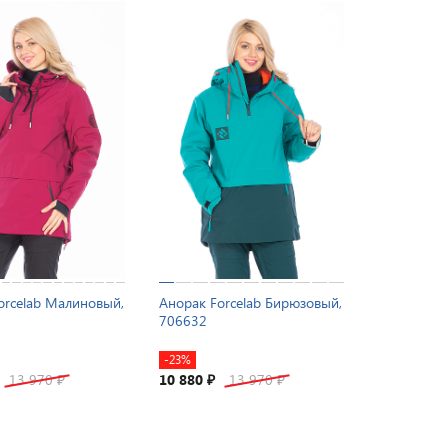
orcelab Малиновый,
Анорак Forcelab Бирюзовый,
706632
-23%
13 970
10 880
13 970
₽
₽
₽