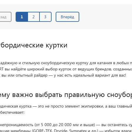
зад
1
2
3
Вперёд
бордические куртки
адёжную и стильную сноубордическую куртку для катания в любых п
T вы найдёте широкий выбор курток от ведущих брендов, созданных 
 вы или опытный райдер — у нас есть идеальный вариант для вас!
му важно выбрать правильную сноубо
дическая куртка — это не просто элемент экипировки, а ваш главный 
обеспечивает:
непроницаемость (от 5 000 до 20 000 мм и выше) — вы останетесь с
щие мембраны (GORE-TEX, Dryride, Sympatex и др.) — избыток влаги