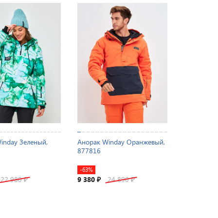
inday Зеленый,
Анорак Winday Оранжевый,
877816
-63%
22 980
9 380
24 890
₽
₽
₽