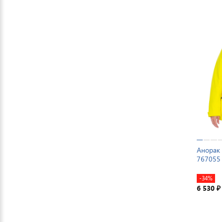
Анорак 
767055
-34%
6 530
₽