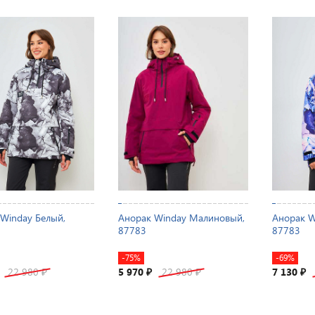
Winday Белый,
Анорак Winday Малиновый,
Анорак W
87783
87783
-75%
-69%
22 980
5 970
22 980
7 130
₽
₽
₽
₽