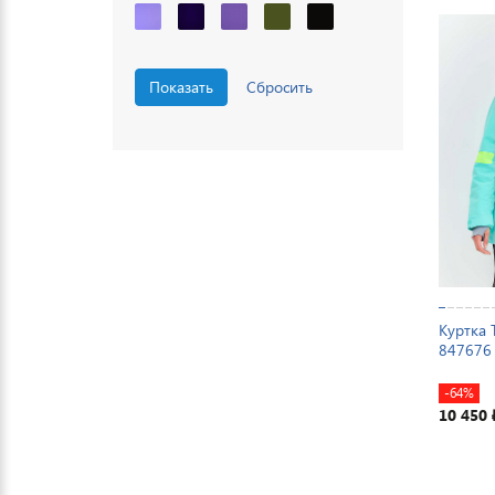
Куртка 
847676
-64%
10 450