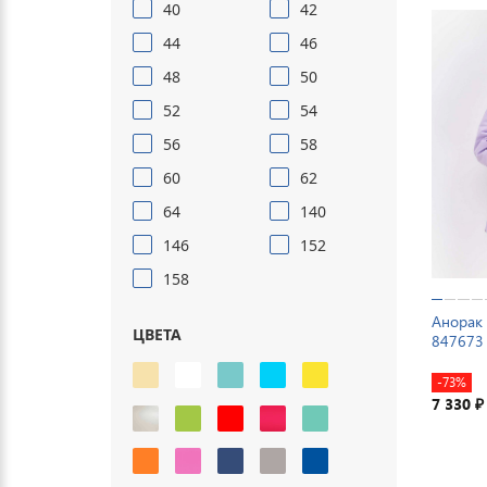
40
42
44
46
48
50
52
54
56
58
60
62
64
140
146
152
158
Анорак 
ЦВЕТА
847673
-73%
7 330
₽