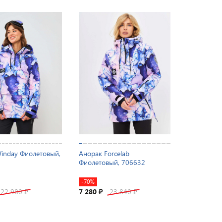
inday Фиолетовый,
Анорак Forcelab
Фиолетовый, 706632
-70%
22 980
7 280
23 840
₽
₽
₽