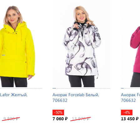
Lafor Желтый,
Анорак Forcelab Белый,
Анорак F
706632
706632
-50%
-4%
9 800
7 060
13 970
13 450
₽
₽
₽
₽