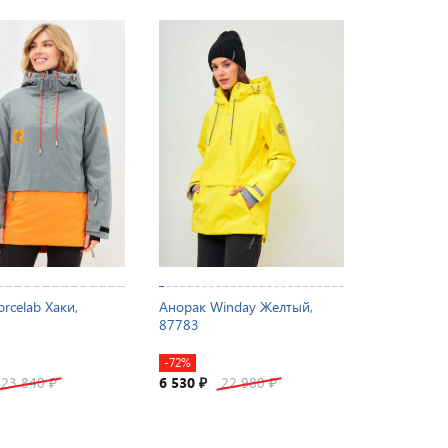
rcelab Хаки,
Анорак Winday Желтый,
87783
-72%
23 840
6 530
22 980
₽
₽
₽