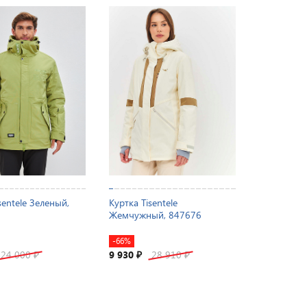
sentele Зеленый,
Куртка Tisentele
Жемчужный, 847676
-66%
24 000
9 930
28 910
₽
₽
₽