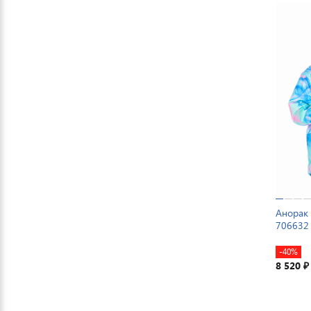
Анорак 
706632
-40%
8 520
₽