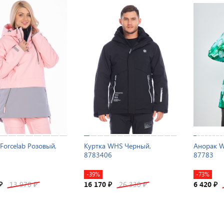
Forcelab Розовый,
Куртка WHS Черный,
Анорак W
8783406
87783
-39%
-73%
13 970
16 170
26 330
6 420
₽
₽
₽
₽
₽