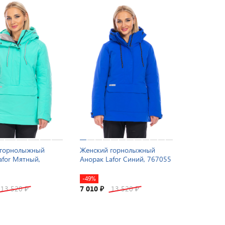
 горнолыжный
Женский горнолыжный
afor Мятный,
Анорак Lafor Синий, 767055
-49%
13 520
7 010
13 520
₽
₽
₽