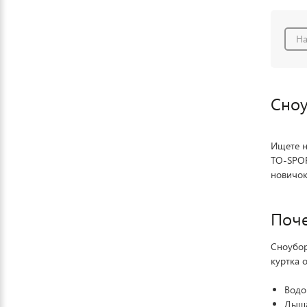
На
Сноу
Ищете н
TO-SPOR
новичок
Поче
Сноубор
куртка 
Водо
Дыша