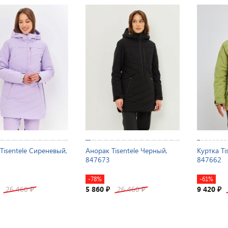
Tisentele Сиреневый,
Анорак Tisentele Черный,
Куртка Ti
847673
847662
-78%
-61%
26 460
5 860
26 460
9 420
₽
₽
₽
₽