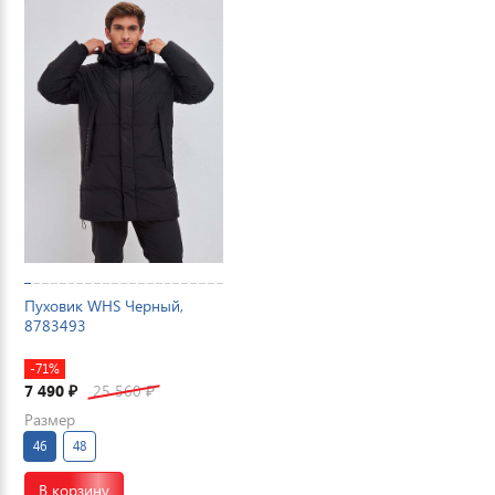
Пуховик WHS Черный,
8783493
-71%
7 490
25 560
₽
₽
Размер
46
48
В корзину