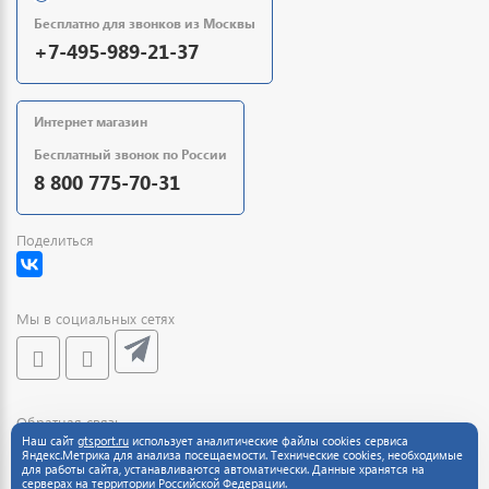
Бесплатно для звонков из Москвы
+7-495-989-21-37
Интернет магазин
Бесплатный звонок по России
8 800 775-70-31
Поделиться
Мы в социальных сетях
Обратная связь
Наш сайт
gtsport.ru
использует аналитические файлы cookies сервиса
Яндекс.Метрика для анализа посещаемости. Технические cookies, необходимые
для работы сайта, устанавливаются автоматически. Данные хранятся на
серверах на территории Российской Федерации.