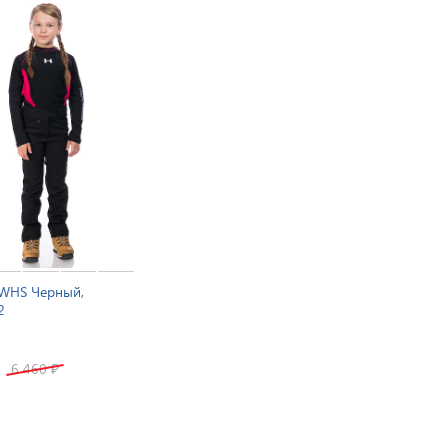
WHS Черный,
2
6 460
₽