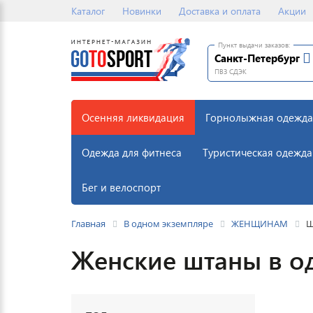
Каталог
Новинки
Доставка и оплата
Акции
Пункт выдачи заказов:
Санкт-Петербург
ПВЗ СДЭК
Осенняя ликвидация
Горнолыжная одежда
Одежда для фитнеса
Туристическая одежда
Бег и велоспорт
Главная
В одном экземпляре
ЖЕНЩИНАМ
Ш
Женские штаны в о