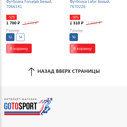
Футболка Forcelab Белый,
Футболка Lafor Белый,
7066141
7670226
-52%
-56%
1 700
3 470
1 310
2 950
₽
₽
₽
₽
Размер
Размер
52
54
50
В корзину
В корзину
НАЗАД ВВЕРХ СТРАНИЦЫ