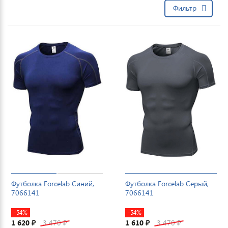
Фильтр
Футболка Forcelab Синий,
Футболка Forcelab Серый,
7066141
7066141
-54%
-54%
1 620
3 470
1 610
3 470
₽
₽
₽
₽