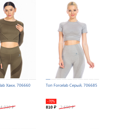
lab Хаки, 706660
Топ Forcelab Серый, 706685
-70%
4 030
810
2 690
₽
₽
₽