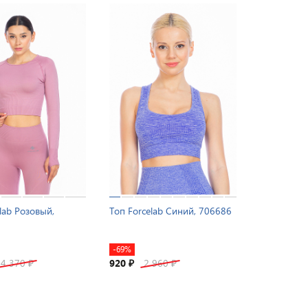
lab Розовый,
Топ Forcelab Синий, 706686
-69%
4 370
920
2 960
₽
₽
₽