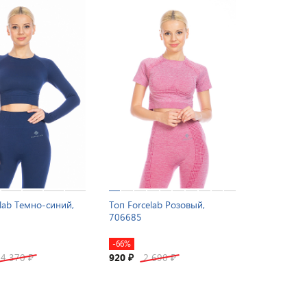
elab Темно-синий,
Топ Forcelab Розовый,
706685
-66%
4 370
920
2 690
₽
₽
₽