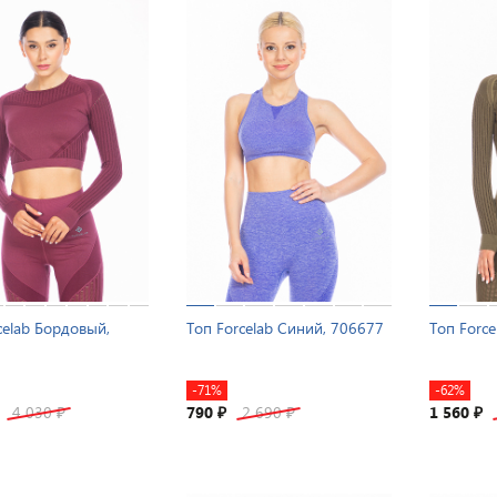
celab Бордовый,
Топ Forcelab Синий, 706677
Топ Force
-71%
-62%
4 030
790
2 690
1 560
₽
₽
₽
₽