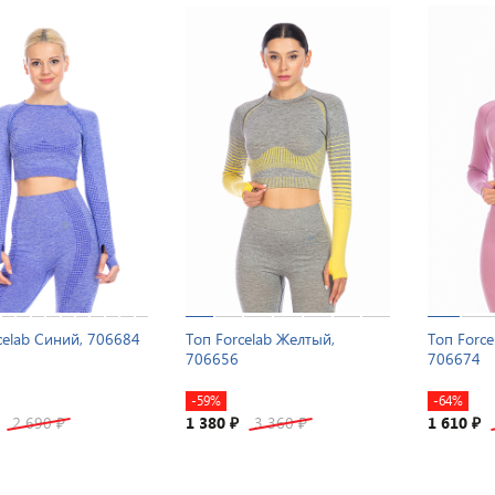
celab Синий, 706684
Топ Forcelab Желтый,
Топ Force
706656
706674
-59%
-64%
2 690
1 380
3 360
1 610
₽
₽
₽
₽