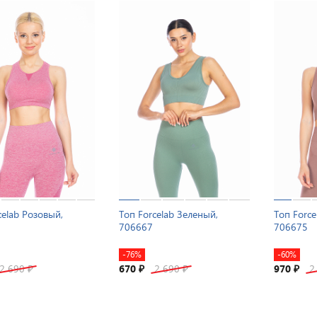
celab Розовый,
Топ Forcelab Зеленый,
Топ Forc
706667
706675
-76%
-60%
2 690
670
2 690
970
2
₽
₽
₽
₽