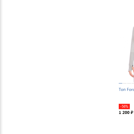
Топ For
-56%
1 200
₽