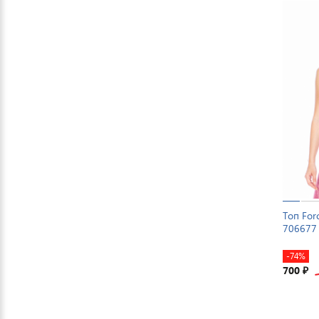
Топ For
706677
-74%
700
₽