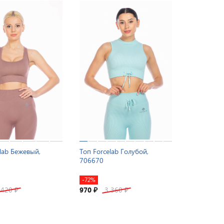
elab Бежевый,
Топ Forcelab Голубой,
706670
-72%
 420
970
3 360
₽
₽
₽