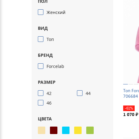
ПОЛ
Женский
ВИД
Топ
БРЕНД
Forcelab
РАЗМЕР
Топ For
42
44
706684
46
-61%
1 070
₽
ЦВЕТА