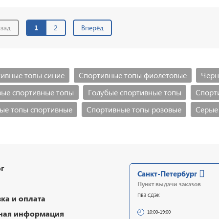
зад
1
2
Вперёд
ивные топы синие
Спортивные топы фиолетовые
Черн
ые спортивные топы
Голубые спортивные топы
Спорт
ые топы спортивные
Спортивные топы розовые
Серые
г
Санкт-Петербург
Пункт выдачи заказов
ПВЗ СДЭК
ка и оплата
ная информация
10:00-19:00