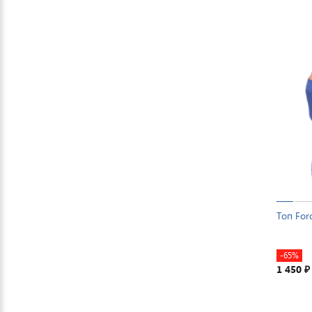
Топ For
-65%
1 450
₽