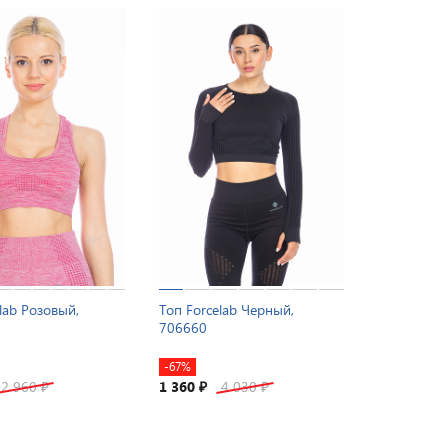
lab Розовый,
Топ Forcelab Черный,
706660
-67%
2 960
1 360
4 030
₽
₽
₽