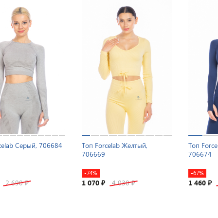
celab Серый, 706684
Топ Forcelab Желтый,
Топ Forc
706669
706674
-74%
-67%
2 690
1 070
4 030
1 460
₽
₽
₽
₽