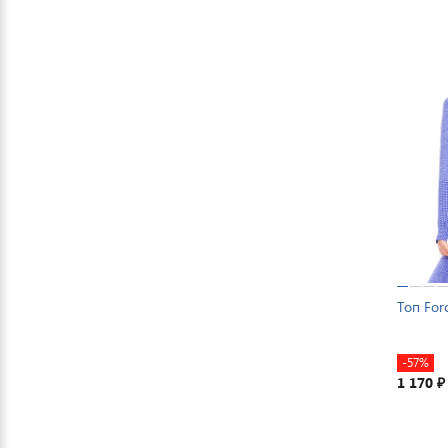
Топ For
-57%
1 170
₽