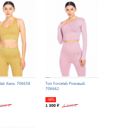
lab Хаки, 706658
Топ Forcelab Розовый,
706662
-68%
 690
1 300
4 030
₽
₽
₽