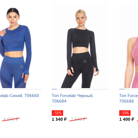
celab Синий, 706660
Топ Forcelab Черный,
Топ Force
706684
706686
-51%
-53%
4 030
1 340
2 690
1 400
₽
₽
₽
₽