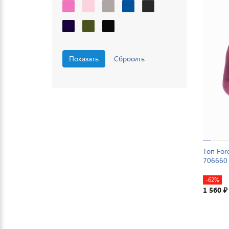
Топ For
706660
-62%
1 560
₽