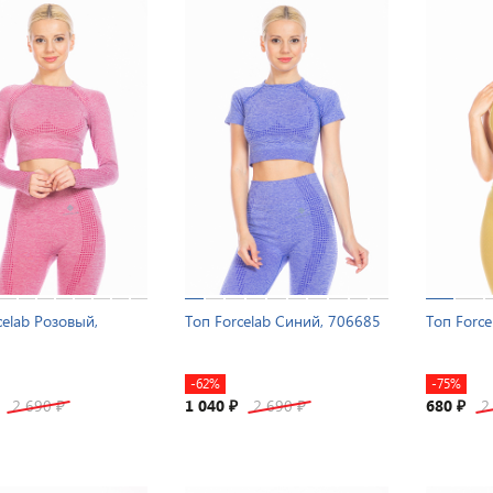
celab Розовый,
Топ Forcelab Синий, 706685
Топ Force
-62%
-75%
2 690
1 040
2 690
680
2
₽
₽
₽
₽