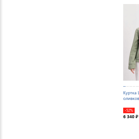
Куртка 
оливко
-52%
6 340
₽