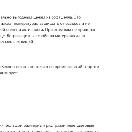
мально выгодным ценам из софтшелла. Это
низких температурах, защищать от осадков и не
й степени активности. При этом вам не придется
це. Ветрозащитные свойства материала дают
нно меньше вещей.
х можно носить не только во время занятий спортом
антирует:
ня. Большой размерный ряд, различные цветовые
в и защитного капюшона – все это делает покупку