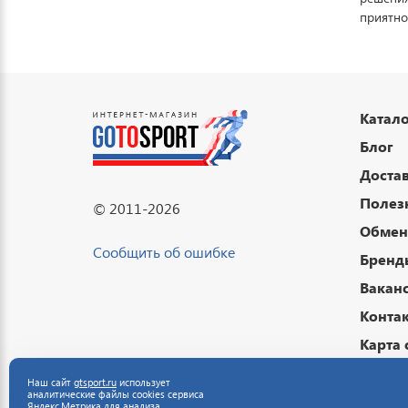
приятно
Катало
Блог
Достав
Полез
© 2011-2026
Обмен 
Сообщить об ошибке
Бренд
Вакан
Конта
Карта 
Подар
Наш сайт
gtsport.ru
использует
аналитические файлы cookies сервиса
Публи
Яндекс.Метрика для анализа