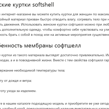
кие куртки softshell
 интернет-магазине вы можете купить куртки для женщин по макси
ойный материал призван быстро отводить влагу, согревать тело при 
ть движения. Использовать женские куртки софтшелл можно при любо
ь дополнительную одежду, чтобы комфортно себя чувствовать на ули
ость брать с собой в поход или на активные мероприятия существе
енность мембраны софтшелл
 куртки из такого материала выглядят достаточно привлекательно. И
ходах, а и в повседневной жизни. Вместе с тем свойства софтшелл гар
ержание необходимой температуры тела;
ту от дождя и ветра;
тоту ухода за изделием.
е в нашем каталоге подходящую модель и приобретите ее уже сегод
, удобный крой, предусматривающий наличие вместительных кармано