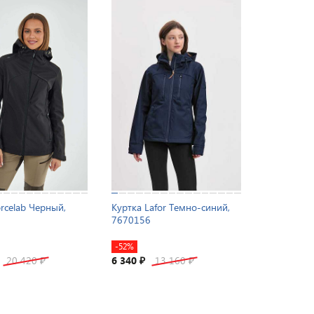
rcelab Черный,
Куртка Lafor Темно-синий,
7670156
-52%
20 420
6 340
13 160
₽
₽
₽