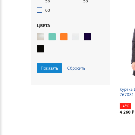
56
58
60
ЦВЕТА
Куртка 
767081
-45%
4 260
₽