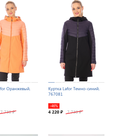
afor Оранжевый,
Куртка Lafor Темно-синий,
767081
-46%
7 730
4 220
7 730
₽
₽
₽