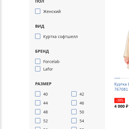
ПОЛ
Женский
ВИД
Куртка софтшелл
БРЕНД
Forcelab
Lafor
РАЗМЕР
Куртка 
767081
40
42
-39%
44
46
4 000
₽
48
50
52
54