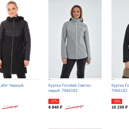
Lafor Черный,
Куртка Forcelab Светло-
Куртка Fo
серый, 7066182
7066182
-57%
-50%
7 730
8 840
20 420
10 230
₽
₽
₽
₽