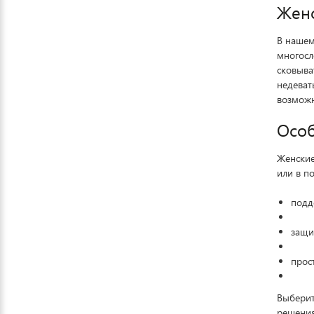
Женс
В нашем
многосл
сковыва
недеват
возможн
Особ
Женские
или в по
подд
защи
прос
Выберит
решения