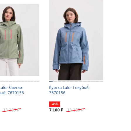
Lafor Светло-
Куртка Lafor Голубой,
вый, 7670156
7670156
-46%
13 160
7 180
13 160
₽
₽
₽