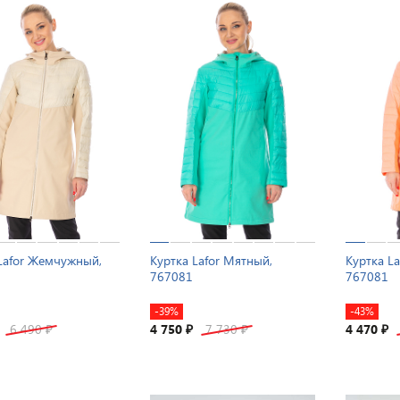
Lafor Жемчужный,
Куртка Lafor Мятный,
Куртка L
767081
767081
-39%
-43%
6 490
4 750
7 730
4 470
₽
₽
₽
₽