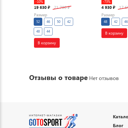
-10%
-73%
19 630
21 780
4 930
17 
₽
₽
₽
Размер
Размер
52
46
50
42
48
42
46
48
44
В корзину
В корзину
Отзывы о товаре
Нет отзывов
Катало
Блог