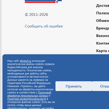
Достав
Полез
© 2011-2026
Обмен 
Сообщить об ошибке
Бренд
Вакан
Конта
Карта 
Подар
Наш сайт
gtsport.ru
использует
аналитические файлы cookies сервиса
Публи
Яндекс.Метрика для анализа
посещаемости. Технические cookies,
Полит
необходимые для работы сайта,
устанавливаются автоматически.
данны
Данные хранятся на серверах на
территории Российской Федерации.
Полит
Принять
Отка
Нажимая «Принять», вы даёте
согласие на обработку аналитических
cookies в соответствии с
Политикой
обработки персональных данных
и
Политики конфиденциальности
в
отношении файлов cookies. Если вы не
хотите, чтобы ваши данные
обрабатывались, измените настройки