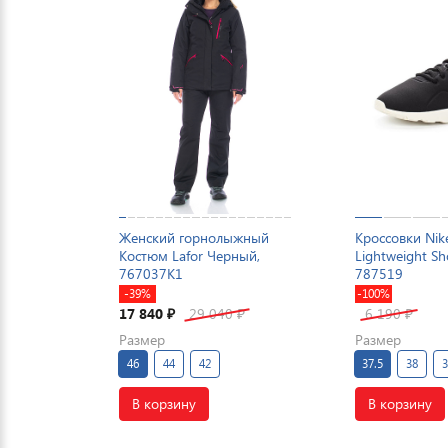
Женский горнолыжный
Кроссовки Nike
Костюм Lafor Черный,
Lightweight S
767037K1
787519
-39%
-100%
17 840
29 040
6 190
₽
₽
₽
Размер
Размер
46
44
42
37.5
38
В корзину
В корзину