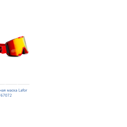
ая маска Lafor
767072