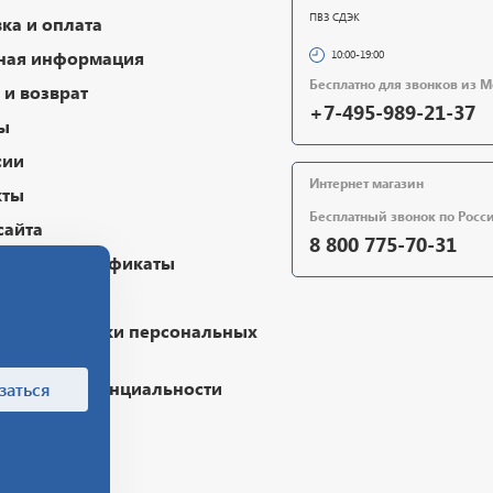
ПВЗ СДЭК
ка и оплата
ная информация
10:00-19:00
Бесплатно для звонков из 
и возврат
+7-495-989-21-37
ы
сии
Интернет магазин
кты
Бесплатный звонок по Росс
сайта
8 800 775-70-31
очные сертификаты
чная оферта
ика обработки персональных
х
ика конфиденциальности
заться