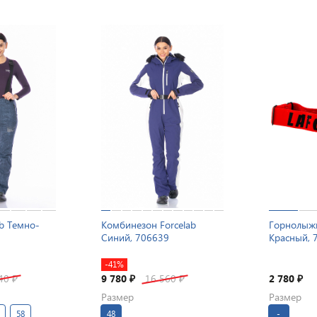
b Темно-
Комбинезон Forcelab
Горнолыжн
7
Синий, 706639
Красный, 
-41%
640
9 780
16 560
2 780
₽
₽
₽
₽
Размер
Размер
58
48
-