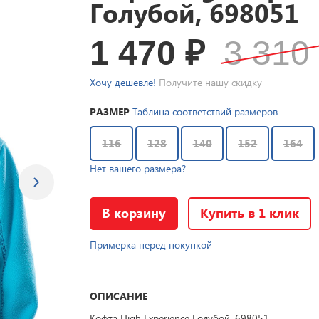
Голубой, 698051
1 470
₽
3 31
Хочу дешевле!
Получите нашу скидку
РАЗМЕР
Таблица соответствий размеров
116
128
140
152
164
Нет вашего размера?
В корзину
Купить в 1 клик
Примерка перед покупкой
ОПИСАНИЕ
Кофта High Experience Голубой, 698051