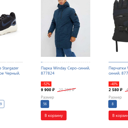
 Stargazer
Парка Winday Серо-синий,
Перчатки 
hoe Черный,
877824
синий, 87
-52%
-40%
9 900
20 280
2 580
₽
₽
₽
Размер
Размер
39
56
8
В корзину
В корзи