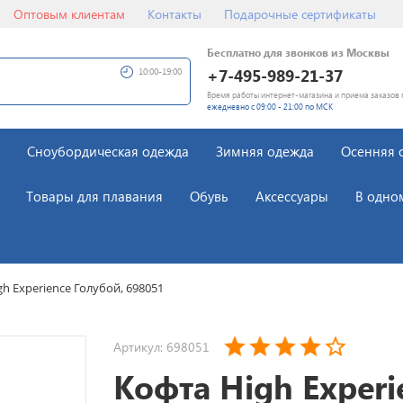
Оптовым клиентам
Контакты
Подарочные сертификаты
Бесплатно для звонков из Москвы
+7-495-989-21-37
10:00-19:00
Время работы интернет-магазина и приема заказов 
ежедневно с 09:00 - 21:00 по МСК
Сноубордическая одежда
Зимняя одежда
Осенняя 
Товары для плавания
Обувь
Аксессуары
В одно
gh Experience Голубой, 698051
Артикул: 698051
Кофта High Experi