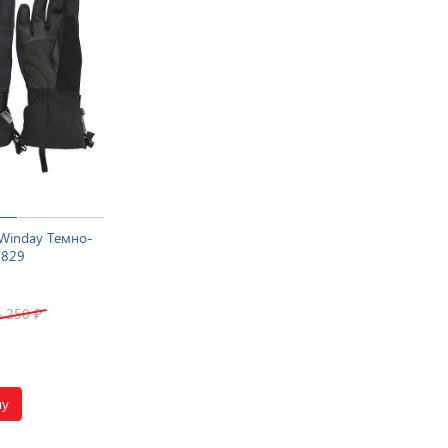
Winday Темно-
7829
4 250
₽
ну