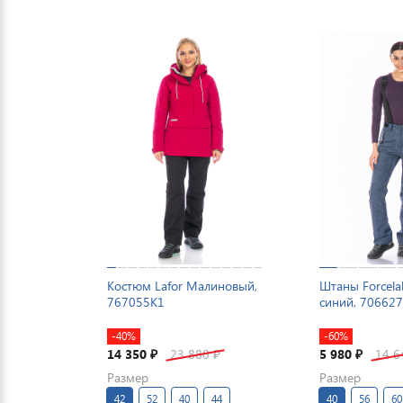
Костюм Lafor Малиновый,
Штаны Forcela
767055K1
синий, 70662
-40%
-60%
14 350
23 880
5 980
14 
₽
₽
₽
Размер
Размер
42
52
40
44
40
56
60