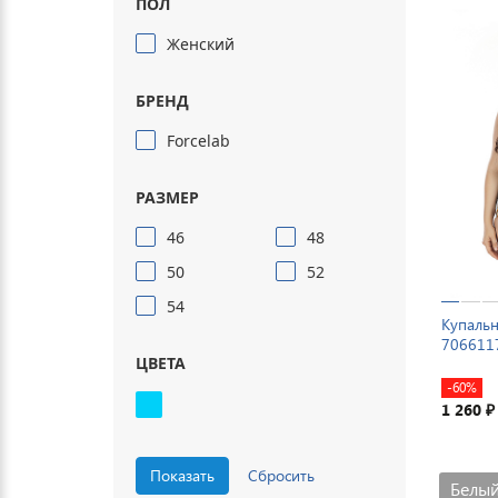
ПОЛ
Женский
БРЕНД
Forcelab
РАЗМЕР
46
48
50
52
54
Купальн
706611
ЦВЕТА
-60%
1 260
₽
Белый