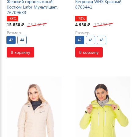
Женский горнолыжный
Ветровка WHS Красный,
Костюм Lafor Мультицвет,
8783441
767096K3
-33%
-73%
15 850
23 340
4 930
17 690
₽
₽
₽
₽
Размер
Размер
42
44
42
46
48
В корзину
В корзину