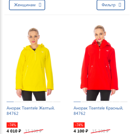
Женщинам
Фильтр
Анорак Tisentele Желтый,
Анорак Tisentele Красный,
84762
84762
-74%
-74%
4 010
15 190
4 100
15 190
₽
₽
₽
₽