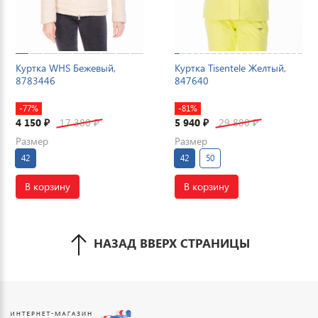
Куртка WHS Бежевый,
Куртка Tisentele Желтый,
8783446
847640
-77%
-81%
4 150
17 380
5 940
29 880
₽
₽
₽
₽
Размер
Размер
42
42
50
В корзину
В корзину
НАЗАД ВВЕРХ СТРАНИЦЫ