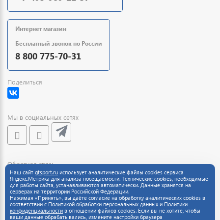
Интернет магазин
Бесплатный звонок по России
8 800 775-70-31
Поделиться
Мы в социальных сетях
Обратная связь
Наш сайт
gtsport.ru
использует аналитические файлы cookies сервиса
Яндекс.Метрика для анализа посещаемости. Технические cookies, необходимые
для работы сайта, устанавливаются автоматически. Данные хранятся на
серверах на территории Российской Федерации.
Нажимая «Принять», вы даёте согласие на обработку аналитических cookies в
соответствии с
Политикой обработки персональных данных
и
Политики
конфиденциальности
в отношении файлов cookies. Если вы не хотите, чтобы
ваши данные обрабатывались, измените настройки браузера