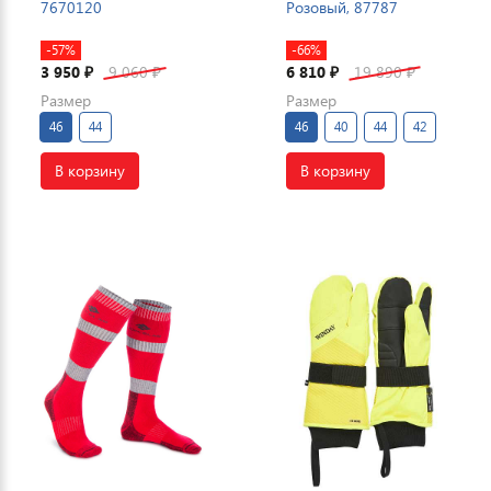
7670120
Розовый, 87787
-57%
-66%
3 950
9 060
6 810
19 890
₽
₽
₽
₽
Размер
Размер
46
44
46
40
44
42
В корзину
В корзину