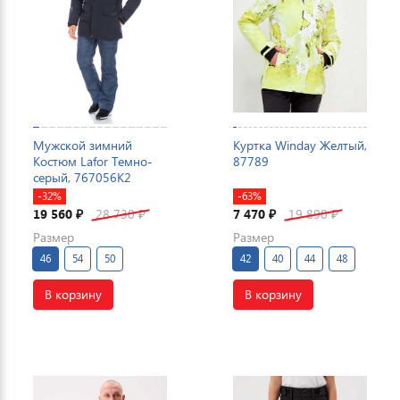
Мужской зимний
Куртка Winday Желтый,
Костюм Lafor Темно-
87789
серый, 767056K2
-32%
-63%
19 560
28 730
7 470
19 890
₽
₽
₽
₽
Размер
Размер
46
54
50
42
40
44
48
В корзину
В корзину