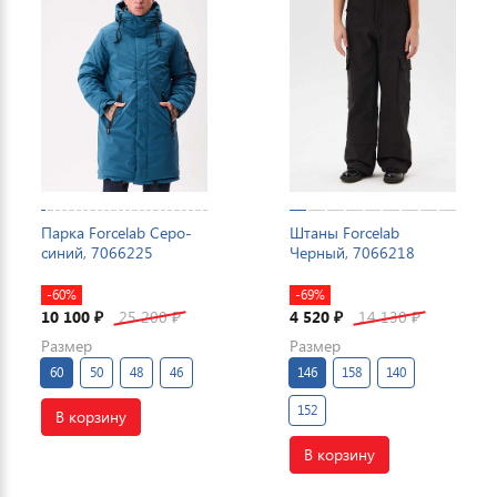
Парка Forcelab Серо-
Штаны Forcelab
синий, 7066225
Черный, 7066218
-60%
-69%
10 100
25 200
4 520
14 130
₽
₽
₽
₽
Размер
Размер
60
50
48
46
146
158
140
152
В корзину
В корзину