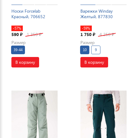
Носки Forcelab
Варежки Winday
Красный, 706652
Желтый, 877830
-57%
-59%
590
1 350
1 750
4 250
₽
₽
₽
₽
Размер
Размер
39-44
10
9
В корзину
В корзину