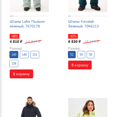
Штаны Lafor Пыльно-
Штаны Forcelab
зеленый, 7670178
Зеленый, 7066213
-68%
-63%
4 810
14 810
6 830
18 270
₽
₽
₽
₽
Размер
Размер
140
146
152
52
54
50
158
В корзину
В корзину