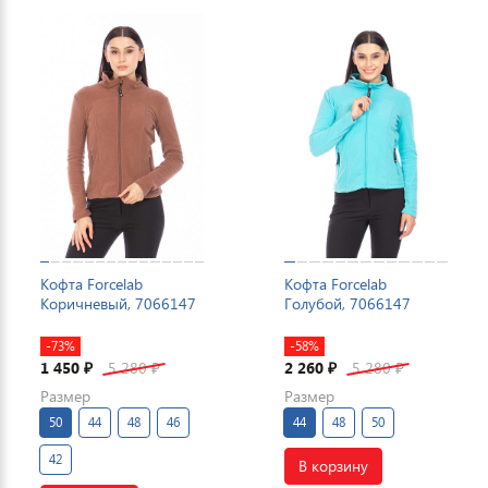
Кофта Forcelab
Кофта Forcelab
Коричневый, 7066147
Голубой, 7066147
-73%
-58%
1 450
5 280
2 260
5 280
₽
₽
₽
₽
Размер
Размер
50
44
48
46
44
48
50
42
В корзину