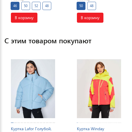
46
50
52
48
50
48
В корзину
В корзину
С этим товаром покупают
Куртка Lafor Голубой,
Куртка Winday