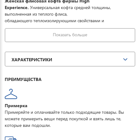
Женская флисовая кофта фирмы High
Experience.
Универсальная кофта средней толщины,
выполненная из теплого флиса,
обладающего теплоизолирующими свойствами и
влагоотведением. Кофта приятно согревает, идеально подходит
в качестве утепляющего среднего слоя под мембранную куртку
Показать больше
или под пуховик.
ХАРАКТЕРИСТИКИ
ПРЕИМУЩЕСТВА
Примерка
Примеряйте и оплачивайте только подходящие товары. Вы
можете примерить вещи перед покупкой и взять лишь те,
которые вам подошли.