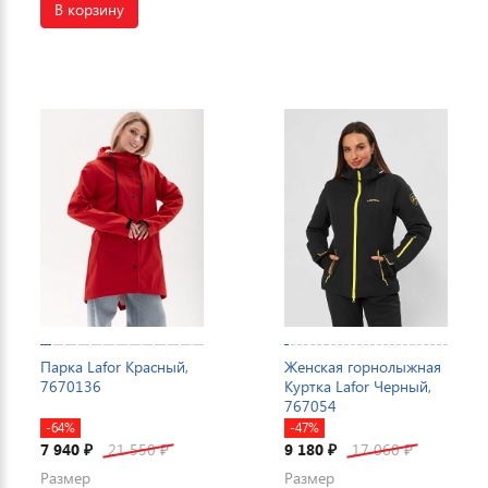
В корзину
Парка Lafor Красный,
Женская горнолыжная
7670136
Куртка Lafor Черный,
767054
-64%
-47%
7 940
21 550
9 180
17 060
₽
₽
₽
₽
Размер
Размер