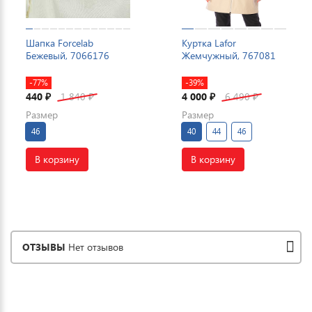
Шапка Forcelab
Куртка Lafor
Бежевый, 7066176
Жемчужный, 767081
-77%
-39%
440
1 840
4 000
6 490
₽
₽
₽
₽
Размер
Размер
46
40
44
46
В корзину
В корзину
ОТЗЫВЫ
Нет отзывов