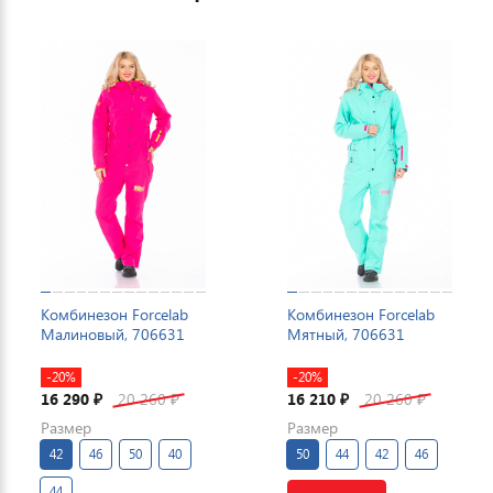
Комбинезон Forcelab
Комбинезон Forcelab
Малиновый, 706631
Мятный, 706631
-20%
-20%
16 290
20 260
16 210
20 260
₽
₽
₽
₽
Размер
Размер
42
46
50
40
50
44
42
46
44