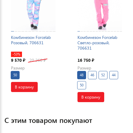
Комбинезон Forcelab
Комбинезон Forcelab
Розовый, 706631
Светло-розовый,
706631
-53%
9 570
20 260
16 750
₽
₽
₽
Размер
Размер
50
48
46
52
44
50
В корзину
В корзину
С этим товаром покупают