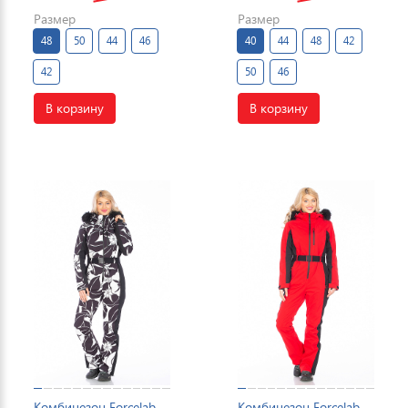
Размер
Размер
48
50
44
46
40
44
48
42
42
50
46
В корзину
В корзину
Комбинезон Forcelab
Комбинезон Forcelab