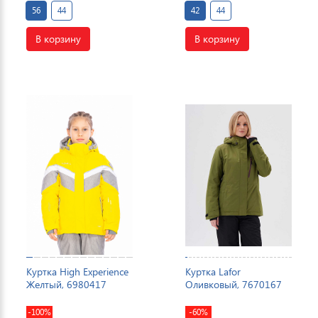
56
44
42
44
В корзину
В корзину
Куртка High Experience
Куртка Lafor
Желтый, 6980417
Оливковый, 7670167
-100%
-60%