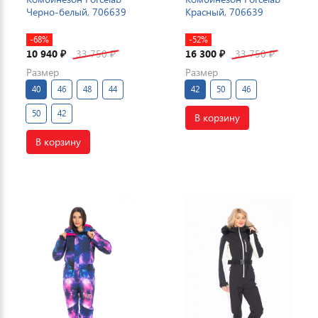
Черно-белый, 706639
Красный, 706639
-68%
-52%
10 940
33 750
16 300
33 750
₽
₽
₽
₽
Размер
Размер
40
46
48
44
42
50
46
50
42
В корзину
В корзину