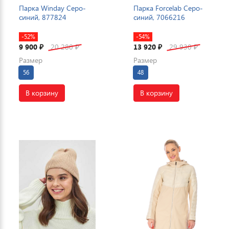
Парка Winday Серо-
Парка Forcelab Серо-
синий, 877824
синий, 7066216
-52%
-54%
9 900
20 280
13 920
29 930
₽
₽
₽
₽
Размер
Размер
56
48
В корзину
В корзину