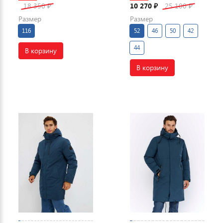
18 350
10 270
25 100
₽
₽
₽
Размер
Размер
116
52
46
50
42
44
В корзину
В корзину