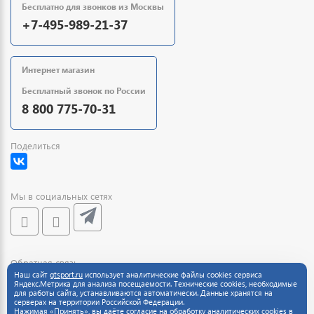
Бесплатно для звонков из Москвы
+7-495-989-21-37
Интернет магазин
Бесплатный звонок по России
8 800 775-70-31
Поделиться
Мы в социальных сетях
Обратная связь
Наш сайт
gtsport.ru
использует аналитические файлы cookies сервиса
Яндекс.Метрика для анализа посещаемости. Технические cookies, необходимые
для работы сайта, устанавливаются автоматически. Данные хранятся на
серверах на территории Российской Федерации.
Нажимая «Принять», вы даёте согласие на обработку аналитических cookies в