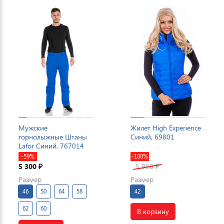
Мужские
Жилет High Experience
горнолыжные Штаны
Синий, 69801
Lafor Синий, 767014
-59%
-100%
5 300
5 950
₽
₽
Размер
Размер
46
50
64
58
42
62
60
В корзину