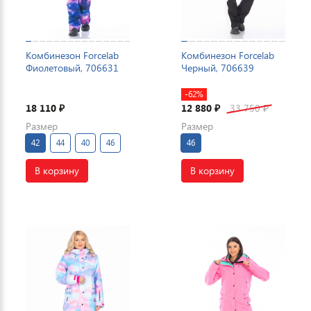
Комбинезон Forcelab
Комбинезон Forcelab
Фиолетовый, 706631
Черный, 706639
-62%
18 110
12 880
33 750
₽
₽
₽
Размер
Размер
42
44
40
46
46
В корзину
В корзину