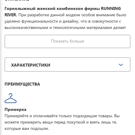
Горнолыжный женский комбинезон фирмы RUNNING
RIVER.
При разработке данной модели особое внимание было
уделено функциональности и дизайну, что в совокупности с
высококачественными и технологичными материалами делает
данный комбинезон отличным выбором для комфортного
отдыха в горах и на прогулке. Ткань обработана
Показать больше
водоотталкивающей пропиткой снаружи и антибактериальной
внутри. Водонепроницаемая мембрана обеспечивает
превосходную защиту при мокром снеге или ледяном дожде и
ХАРАКТЕРИСТИКИ
оперативно отводит влагу от тела наружу, сохраняя тепло и
комфорт. Купить горнолыжный комбинезон женский RUNNING
RIVER можно для занятия спортом, повседневной носки,
ПРЕИМУЩЕСТВА
активного отдыха, туризма и прогулок.
Примерка
Примеряйте и оплачивайте только подходящие товары. Вы
можете примерить вещи перед покупкой и взять лишь те,
которые вам подошли.