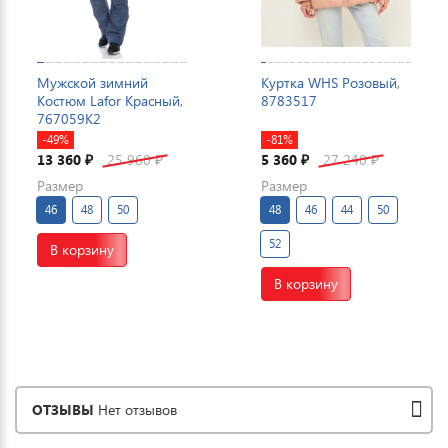
Мужской зимний
Куртка WHS Розовый,
Костюм Lafor Красный,
8783517
767059K2
-49%
-81%
13 360
25 960
5 360
27 240
₽
₽
₽
₽
Размер
Размер
46
48
50
48
46
44
50
52
В корзину
В корзину
ОТЗЫВЫ
Нет отзывов