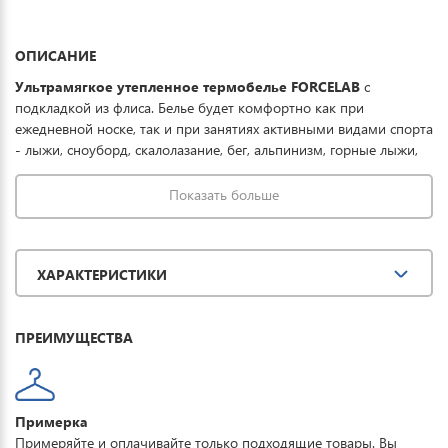
ОПИСАНИЕ
Ультрамягкое утепленное термобелье FORCELAB
с
подкладкой из флиса. Белье будет комфортно как при
ежедневной носке, так и при занятиях активными видами спорта
- лыжи, сноуборд, скалолазание, бег, альпинизм, горные лыжи,
велосипед и др. Плоские швы, эластичная ткань не сковывает
движения, лазерная обработка краев, эластичный пояс.
Показать больше
Термобелье отлично дышит и отводит влагу, не допускает
переохлаждения мышц в промежутках между физическими
нагрузками. Комплект состоит из леггинсов и лонгслива.
ХАРАКТЕРИСТИКИ
ПРЕИМУЩЕСТВА
Примерка
Примеряйте и оплачивайте только подходящие товары. Вы