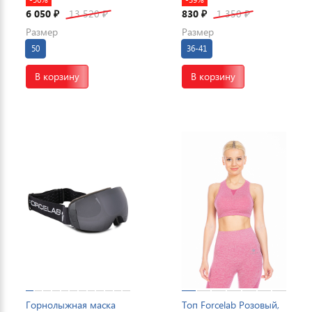
6 050
13 520
830
1 350
₽
₽
₽
₽
Размер
Размер
50
36-41
В корзину
В корзину
Горнолыжная маска
Топ Forcelab Розовый,