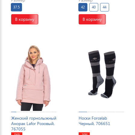
37.5
42
40
44
В корзину
В корзину
Женский горнолыжный
Носки Forcelab
Анорак Lafor Розовый,
Черный, 706651
767055
-56%
-39%