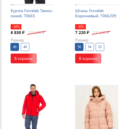
Куртка Forcelab Темно-
Штаны Forcelab
синий, 70665
Коричневый, 7066209
-48%
-46%
6 830
13 130
7 220
13 130
₽
₽
₽
₽
Размер
Размер
46
48
56
54
52
В корзину
В корзину