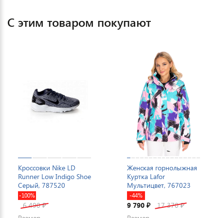
С этим товаром покупают
Кроссовки Nike LD
Женская горнолыжная
Runner Low Indigo Shoe
Куртка Lafor
Серый, 787520
Мультицвет, 767023
-100%
-44%
6 490
9 790
17 370
₽
₽
₽
Размер
Размер