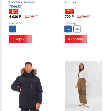
Forcelab Черный,
706677
706635
-35%
-74%
4 030
6 120
700
2 690
₽
₽
₽
₽
Размер
Размер
-
44
46
В корзину
В корзину