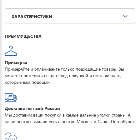
Водонепроницаемая мембрана обеспечивает превосходную
защиту при мокром снеге или ледяном дожде и оперативно
ХАРАКТЕРИСТИКИ
отводит влагу от тела наружу, сохраняя тепло и комфорт. Купить
горнолыжную куртку мужскую FORCELAB можно для
повседневной носки, активного отдыха, туризма и прогулок.
ПРЕИМУЩЕСТВА
Примерка
Примеряйте и оплачивайте только подходящие товары. Вы
можете примерить вещи перед покупкой и взять лишь те,
которые вам подошли.
Доставка по всей России
Мы доставим ваши покупки в самые дальние уголки страны. А
наши центры выдачи есть в центре Москвы и Санкт-Петербурга.