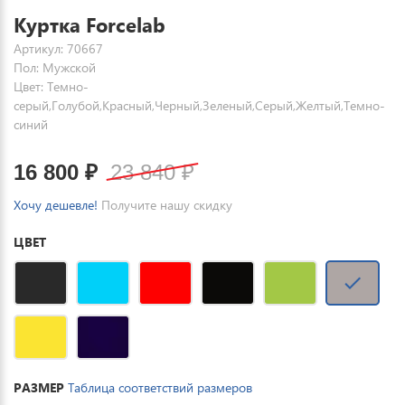
Куртка Forcelab
Артикул: 70667
Пол: Мужской
Цвет: Темно-
серый,Голубой,Красный,Черный,Зеленый,Серый,Желтый,Темно-
синий
16 800
₽
23 840
₽
Хочу дешевле!
Получите нашу скидку
ЦВЕТ
РАЗМЕР
Таблица соответствий размеров