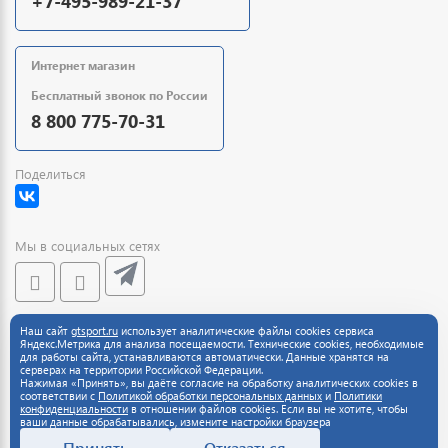
+7-495-989-21-37
Интернет магазин
Бесплатный звонок по России
8 800 775-70-31
Поделиться
Мы в социальных сетях
Наш сайт
gtsport.ru
использует аналитические файлы cookies сервиса
Обратная связь
Яндекс.Метрика для анализа посещаемости. Технические cookies, необходимые
для работы сайта, устанавливаются автоматически. Данные хранятся на
серверах на территории Российской Федерации.
Нажимая «Принять», вы даёте согласие на обработку аналитических cookies в
соответствии с
Политикой обработки персональных данных
и
Политики
конфиденциальности
в отношении файлов cookies. Если вы не хотите, чтобы
ваши данные обрабатывались, измените настройки браузера
Принять
Отказаться