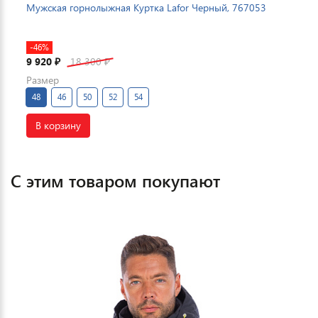
Мужская горнолыжная Куртка Lafor Черный, 767053
-46%
9 920
18 300
₽
₽
Размер
48
46
50
52
54
В корзину
С этим товаром покупают