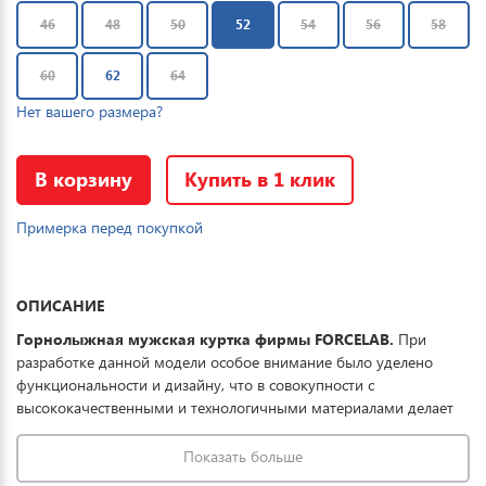
46
48
50
52
54
56
58
60
62
64
Нет вашего размера?
В корзину
Купить в 1 клик
Примерка перед покупкой
ОПИСАНИЕ
Горнолыжная мужская куртка фирмы FORCELAB.
При
разработке данной модели особое внимание было уделено
функциональности и дизайну, что в совокупности с
высококачественными и технологичными материалами делает
данную куртку отличным выбором для комфортного отдыха в
горах и на прогулке. Ткань обработана водоотталкивающей
Показать больше
пропиткой снаружи и антибактериальной внутри.