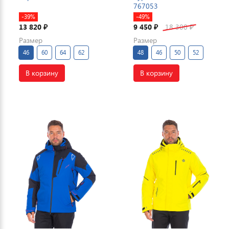
767053
-39%
-49%
13 820
9 450
18 300
₽
₽
₽
Размер
Размер
46
60
64
62
48
46
50
52
В корзину
В корзину