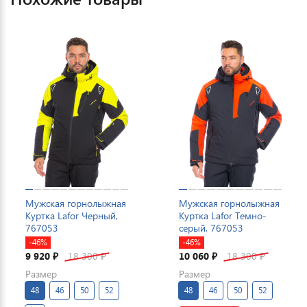
Мужская горнолыжная
Мужская горнолыжная
Куртка Lafor Черный,
Куртка Lafor Темно-
767053
серый, 767053
-46%
-46%
9 920
18 300
10 060
18 300
₽
₽
₽
₽
Размер
Размер
48
46
50
52
48
46
50
52