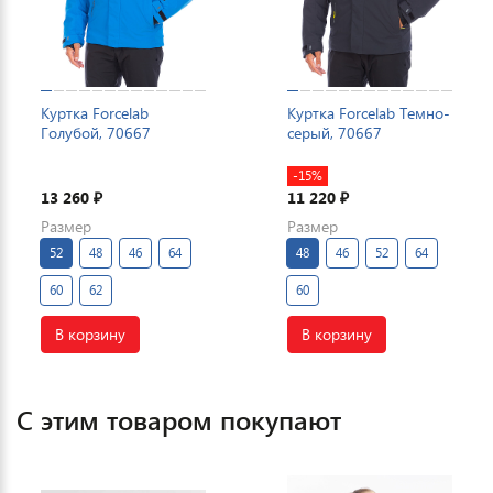
Куртка Forcelab
Куртка Forcelab Темно-
Голубой, 70667
серый, 70667
-15%
13 260
11 220
₽
₽
Размер
Размер
52
48
46
64
48
46
52
64
60
62
60
В корзину
В корзину
С этим товаром покупают