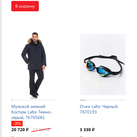
В корзину
Мужской зимний
Очки Lafor Черный,
Костюм Lafor Темно-
7670193
серый, 767056K1
-26%
20 720
27 860
3 330
₽
₽
₽