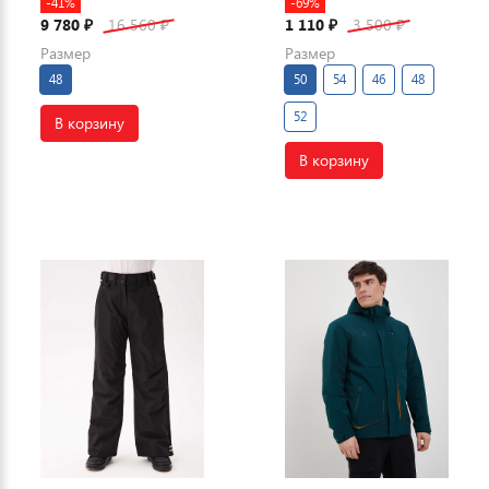
-41%
-69%
9 780
16 560
1 110
3 500
₽
₽
₽
₽
Размер
Размер
48
50
54
46
48
52
В корзину
В корзину