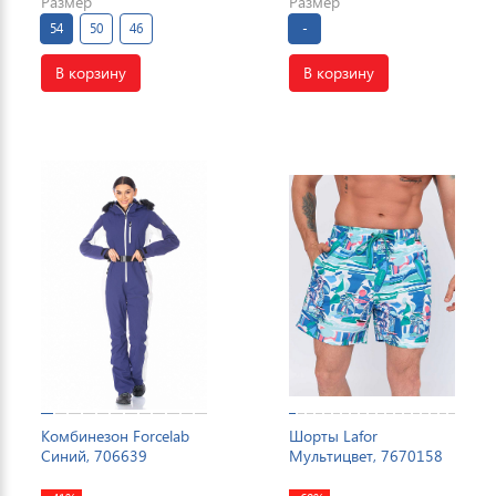
Размер
Размер
54
50
46
-
В корзину
В корзину
Комбинезон Forcelab
Шорты Lafor
Синий, 706639
Мультицвет, 7670158