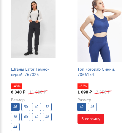
Штаны Lafor Темно-
Топ Forcelab Синий,
серый, 767025
7066154
-48%
-62%
6 340
11 980
1 090
2 850
₽
₽
₽
₽
Размер
Размер
46
50
40
52
42
46
58
60
42
48
В корзину
44