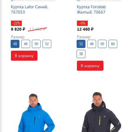
Куртка Lafor Синий,
Куртка Forcelab
767053
Желтый, 70667
-22%
-6%
9 820
12 460
12 460
₽
₽
₽
Размер
Размер
48
46
50
52
52
48
50
60
58
В корзину
В корзину