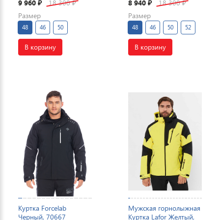
9 960
18 300
8 940
18 300
₽
₽
₽
₽
Размер
Размер
48
46
50
48
46
50
52
В корзину
В корзину
Куртка Forcelab
Мужская горнолыжная
Черный, 70667
Куртка Lafor Желтый,