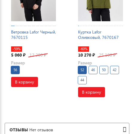
Ветровка Lafor Черный,
Куртка Lafor
7670115
Оливковый, 7670167
-59%
-60%
5 060
12 200
10 270
25 100
₽
₽
₽
₽
Размер
Размер
56
52
46
50
42
44
В корзину
В корзину
ОТЗЫВЫ
Нет отзывов