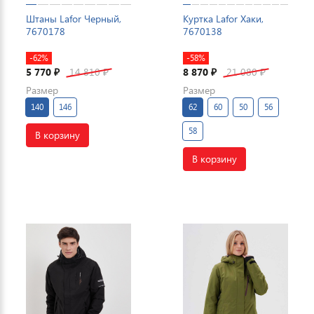
Штаны Lafor Черный,
Куртка Lafor Хаки,
7670178
7670138
-62%
-58%
5 770
14 810
8 870
21 080
₽
₽
₽
₽
Размер
Размер
140
146
62
60
50
56
58
В корзину
В корзину