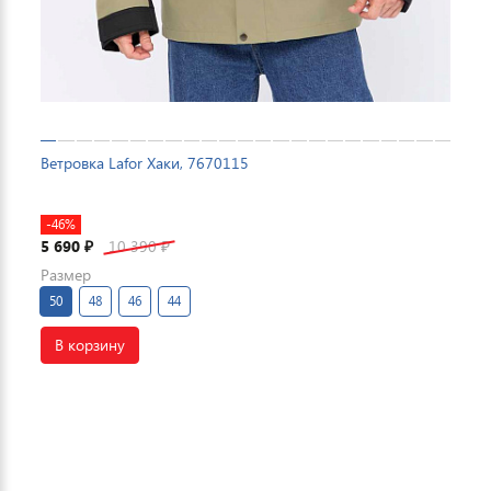
Ветровка Lafor Хаки, 7670115
-46%
5 690
10 390
₽
₽
Размер
50
48
46
44
В корзину