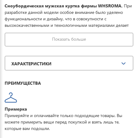
Сноубордическая мужская куртка фирмы WHSROMA.
При
разработке данной модели особое внимание было уделено
функциональности и дизайну, что в совокупности с
высококачественными и технологичными материалами делает
данную куртку отличным выбором для комфортного отдыха в
горах и на прогулке. Ткань обработана водоотталкивающей
Показать больше
пропиткой снаружи и антибактериальной
внутри. Водонепроницаемая мембрана обеспечивает
превосходную защиту при мокром снеге или ледяном дожде и
ХАРАКТЕРИСТИКИ
оперативно отводит влагу от тела наружу, сохраняя тепло и
комфорт. Купить сноубордическую куртку мужскую WHSROMA
можно для повседневной носки, активного отдыха, туризма и
ПРЕИМУЩЕСТВА
прогулок.
Примерка
Примеряйте и оплачивайте только подходящие товары. Вы
можете примерить вещи перед покупкой и взять лишь те,
которые вам подошли.