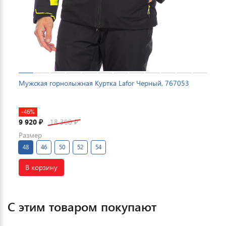
Мужская горнолыжная Куртка Lafor Черный, 767053
-46%
9 920
18 300
₽
₽
Размер
48
46
50
52
54
В корзину
С этим товаром покупают