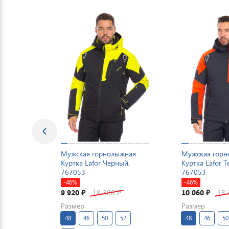
Мужская горнолыжная
Мужская гор
Куртка Lafor Черный,
Куртка Lafor 
767053
767053
-46%
-46%
9 920
18 300
10 060
18
₽
₽
₽
Размер
Размер
48
46
50
52
48
46
50