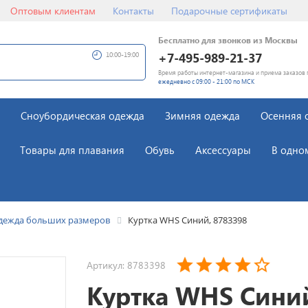
Оптовым клиентам
Контакты
Подарочные сертификаты
Бесплатно для звонков из Москвы
+7-495-989-21-37
10:00-19:00
Время работы интернет-магазина и приема заказов 
ежедневно с 09:00 - 21:00 по МСК
Сноубордическая одежда
Зимняя одежда
Осенняя 
Товары для плавания
Обувь
Аксессуары
В одно
дежда больших размеров
Куртка WHS Синий, 8783398
Артикул: 8783398
Куртка WHS Сини