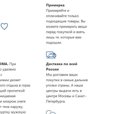
Примерка
Примеряйте и
оплачивайте только
подходящие товары. Вы
можете примерить вещи
перед покупкой и взять
лишь те, которые вам
подошли.
ROMA.
При
Доставка по всей
о уделено
России
 с
Мы доставим ваши
алами делает
покупки в самые дальние
го отдыха в горах
уголки страны. А наши
ющей пропиткой
центры выдачи есть в
оницаемая
центре Москвы и Санкт-
и мокром снеге
Петербурга.
т тела наружу,
 куртку мужскую