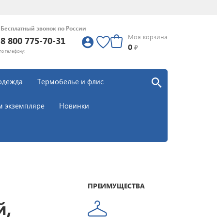
Бесплатный звонок по России
Моя корзина
8 800 775-70-31
0
0
₽
по телефону:
одежда
Термобелье и флис
м экземпляре
Новинки
ПРЕИМУЩЕСТВА
й,