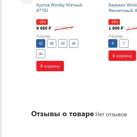
Куртка Winday Мятный,
Варежки Wind
87781
Фиолетовый, 
-58%
-58%
9 680
22 980
1 800
4 2
₽
₽
₽
Размер
Размер
42
48
40
46
6
7
44
В корзину
В корзину
Отзывы о товаре
Нет отзывов