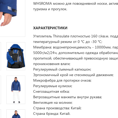
WHSROMA можно для повседневной носки, актив
туризма и прогулок.
ХАРАКТЕРИСТИКИ
Утеплитель Thinsulate плотностью 160 г/кв.м. по
температурный режим от 0 °C до -30 °C;
Мембрана: водонепроницаемость - 10000мм, па
5000г/м2/24ч, дополнительно одежда обработан
пропиткой, обеспечивающей превосходную защи
проникновения влаги;
Регулируемый съемный капюшон;
Эргономичный крой не стесняющий движения;
Микрофибра для протирки очков;
Регулируемые кулиски;
Снегозащитная юбка;
Ветрозащитные манжеты внутри рукава;
Вентиляция на молнии;
Страна производства: Китай;
Страна брэнда: Китай.