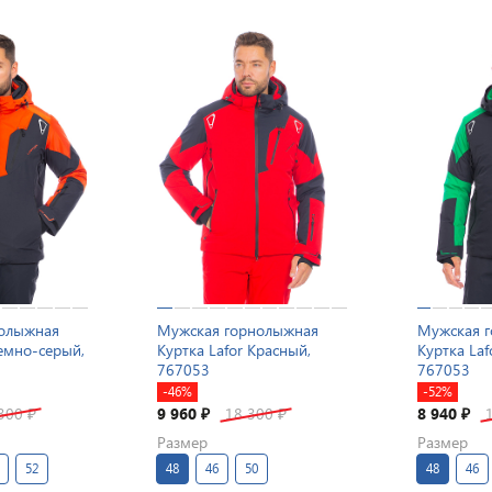
нолыжная
Мужская горнолыжная
Мужская 
Темно-серый,
Куртка Lafor Красный,
Куртка Laf
767053
767053
-46%
-52%
 300
9 960
18 300
8 940
₽
₽
₽
₽
Размер
Размер
52
48
46
50
48
46