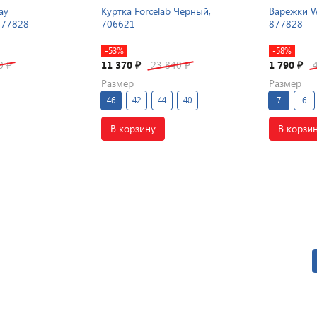
ay
Куртка Forcelab Черный,
Варежки W
877828
706621
877828
-53%
-58%
50
11 370
23 840
1 790
₽
₽
₽
₽
Размер
Размер
46
42
44
40
7
6
В корзину
В корзи