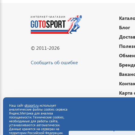
Катало
Блог
Достав
Полез
© 2011-2026
Обмен 
Сообщить об ошибке
Бренд
Вакан
Конта
Карта 
Подар
Наш сайт
gtsport.ru
использует
аналитические файлы cookies сервиса
Публи
Яндекс.Метрика для анализа
посещаемости. Технические cookies,
Полит
необходимые для работы сайта,
устанавливаются автоматически.
данны
Данные хранятся на серверах на
территории Российской Федерации.