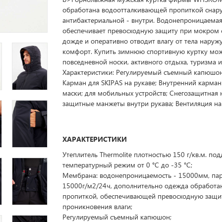
обработана водоотталкивающей пропиткой снар
антибактериальной - внутри. Водонепроницаема
обеспечивает превосходную защиту при мокром 
дожде и оперативно отводит влагу от тела наружу
комфорт. Купить зимнюю спортивную куртку мо
повседневной носки, активного отдыха, туризма и
Характеристики: Регулируемый съемный капюшон
Карман для SKIPAS на рукаве; Внутренний карман
маски; для мобильных устройств; Снегозащитная 
защитные манжеты внутри рукава; Вентиляция на
ХАРАКТЕРИСТИКИ
Утеплитель Thermolite плотностью 150 г/кв.м. по
температурный режим от 0 °C до -35 °C;
Мембрана: водонепроницаемость - 15000мм, па
15000г/м2/24ч, дополнительно одежда обработа
пропиткой, обеспечивающей превосходную защи
проникновения влаги;
Регулируемый съемный капюшон;