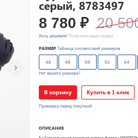
серый, 8783497
8 780
₽
20 5
Хочу дешевле!
Получите нашу скидку
РАЗМЕР
Таблица соответствий размеров
46
48
50
52
54
Нет вашего размера?
В корзину
Купить в 1 клик
Примерка перед покупкой
ОПИСАНИЕ
b>Горнолыжная мужская куртка фирмы WHSROMA