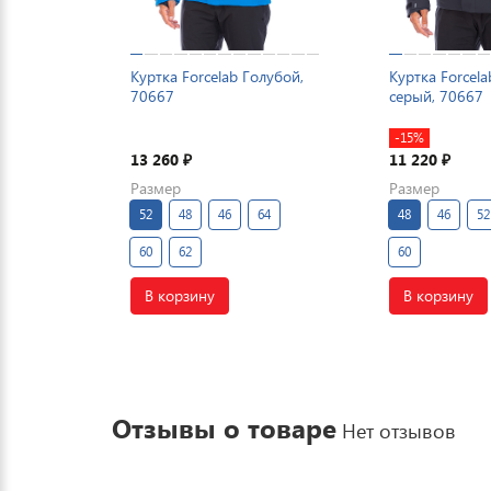
Куртка Forcelab Голубой,
Куртка Forcel
70667
серый, 70667
-15%
13 260
11 220
₽
₽
Размер
Размер
52
48
46
64
48
46
52
60
62
60
В корзину
В корзину
Отзывы о товаре
Нет отзывов