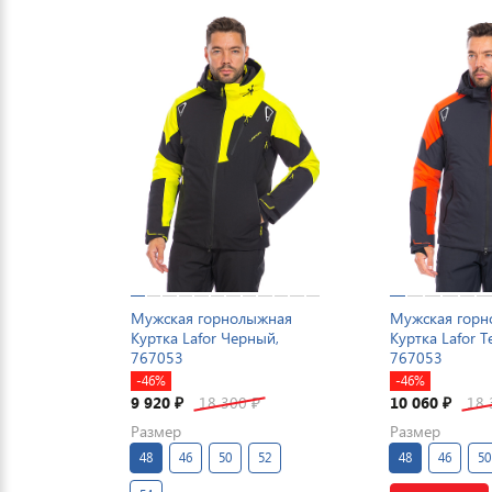
Мужская горнолыжная
Мужская гор
Куртка Lafor Черный,
Куртка Lafor 
767053
767053
-46%
-46%
9 920
18 300
10 060
18
₽
₽
₽
Размер
Размер
48
46
50
52
48
46
50