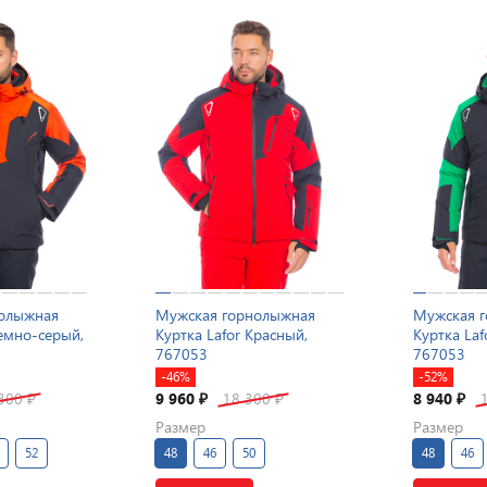
нолыжная
Мужская горнолыжная
Мужская 
Темно-серый,
Куртка Lafor Красный,
Куртка Laf
767053
767053
-46%
-52%
 300
9 960
18 300
8 940
₽
₽
₽
₽
Размер
Размер
52
48
46
50
48
46