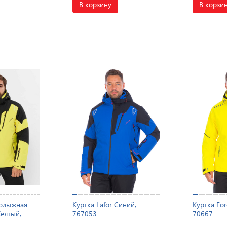
В корзину
В корзи
нолыжная
Куртка Lafor Синий,
Куртка For
Желтый,
767053
70667