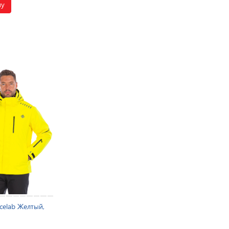
ну
celab Желтый,