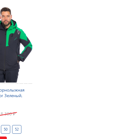
горнолыжная
or Зеленый,
18 300
₽
50
52