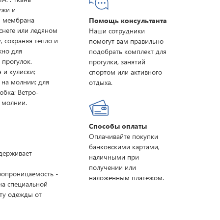
ужи и
я мембрана
Помощь консультанта
снеге или ледяном
Наши сотрудники
, сохраняя тепло и
помогут вам правильно
жно для
подобрать комплект для
 прогулок.
прогулки, занятий
 и кулиски;
спортом или активного
 на молнии; для
отдыха.
юбка; Ветро-
 молнии.
Способы оплаты
Оплачивайте покупки
банковскими картами,
ддерживает
наличными при
получении или
ропроницаемость -
наложенным платежом.
на специальной
ту одежды от