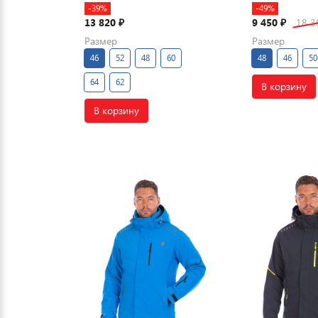
-39%
-49%
13 820
9 450
18 
₽
₽
Размер
Размер
46
52
48
60
48
46
50
64
62
В корзину
В корзину