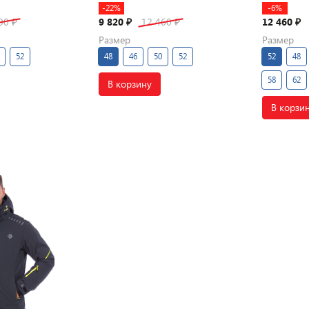
-22%
-6%
300
9 820
12 460
12 460
₽
₽
₽
₽
Размер
Размер
52
48
46
50
52
52
48
58
62
В корзину
В корзи