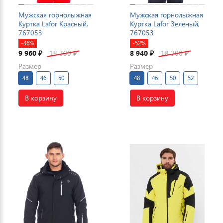
Мужская горнолыжная
Мужская горнолыжная
Куртка Lafor Красный,
Куртка Lafor Зеленый,
767053
767053
-46%
-52%
9 960
18 300
8 940
18 300
₽
₽
₽
₽
Размер
Размер
48
46
50
48
46
50
52
В корзину
В корзину