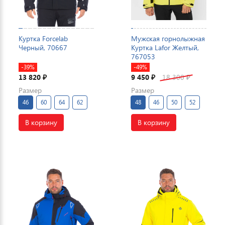
Куртка Forcelab
Мужская горнолыжная
Черный, 70667
Куртка Lafor Желтый,
767053
-39%
-49%
13 820
9 450
18 300
₽
₽
₽
Размер
Размер
46
60
64
62
48
46
50
52
В корзину
В корзину