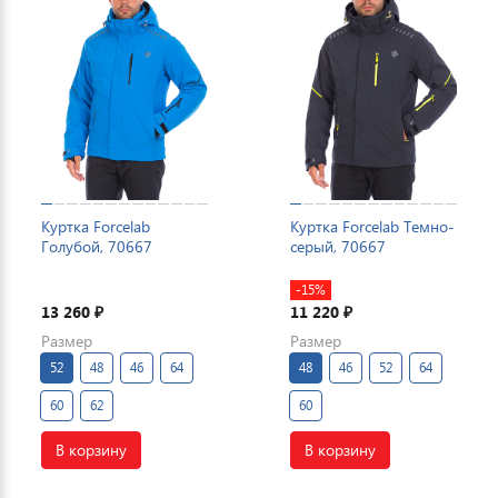
Куртка Forcelab
Куртка Forcelab Темно-
Голубой, 70667
серый, 70667
-15%
13 260
11 220
₽
₽
Размер
Размер
52
48
46
64
48
46
52
64
60
62
60
В корзину
В корзину