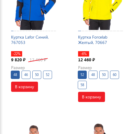
Куртка Lafor Синий,
Куртка Forcelab
767053
Желтый, 70667
-22%
-6%
9 820
12 460
12 460
₽
₽
₽
Размер
Размер
48
46
50
52
52
48
50
60
58
В корзину
В корзину