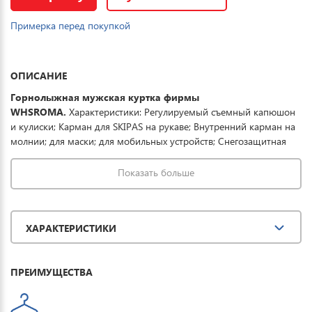
Примерка перед покупкой
ОПИСАНИЕ
Горнолыжная мужская куртка фирмы
WHSROMA.
Характеристики: Регулируемый съемный капюшон
и кулиски; Карман для SKIPAS на рукаве; Внутренний карман на
молнии; для маски; для мобильных устройств; Снегозащитная
юбка; Ветро-защитные манжеты внутри рукава; Вентиляция на
молнии.Ткань обработана водоотталкивающей пропиткой
Показать больше
снаружи и антибактериальной - внутри. Водонепроницаемая
мембрана 15К обеспечивает превосходную защиту при мокром
снеге или ледяном дожде и оперативно отводит влагу от тела
ХАРАКТЕРИСТИКИ
наружу, сохраняя тепло и комфорт. Купить зимнюю спортивную
куртку можно для повседневной носки, активного отдыха,
туризма и прогулок.
ПРЕИМУЩЕСТВА