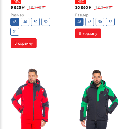
-46%
-46%
9 920
18 300
10 060
18 300
₽
₽
₽
₽
Размер
Размер
48
46
50
52
48
46
50
52
54
В корзину
В корзину