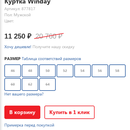
Куртка Winday
Артикул: 877817
Пол: Мужской
Цвет:
11 250
₽
20 760
₽
Хочу дешевле!
Получите нашу скидку
РАЗМЕР
Таблица соответствий размеров
46
48
50
52
54
56
58
60
62
64
Нет вашего размера?
В корзину
Купить в 1 клик
Примерка перед покупкой