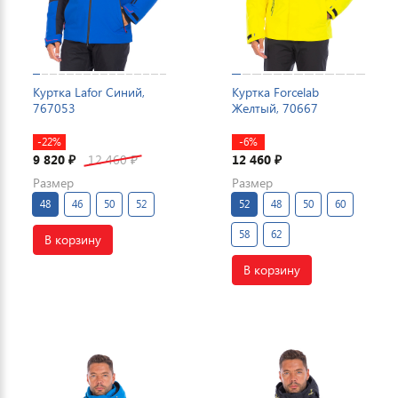
Куртка Lafor Синий,
Куртка Forcelab
767053
Желтый, 70667
-22%
-6%
9 820
12 460
12 460
₽
₽
₽
Размер
Размер
48
46
50
52
52
48
50
60
58
62
В корзину
В корзину