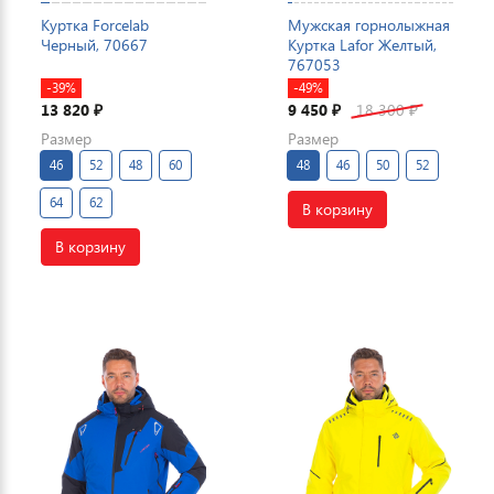
Куртка Forcelab
Мужская горнолыжная
Черный, 70667
Куртка Lafor Желтый,
767053
-39%
-49%
13 820
9 450
18 300
₽
₽
₽
Размер
Размер
46
52
48
60
48
46
50
52
64
62
В корзину
В корзину