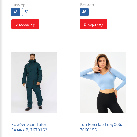
Размер
Размер
48
50
46
В корзину
В корзину
Комбинезон Lafor
Топ Forcelab Голубой,
Зеленый, 7670162
7066155