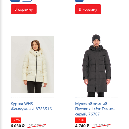
В корзину
В корзину
Куртка WHS
Мужской зимний
Жемчужный, 8783516
Пуховик Lafor Темно-
серый, 76707
-77%
-73%
6 030
25 970
4 740
17 370
₽
₽
₽
₽