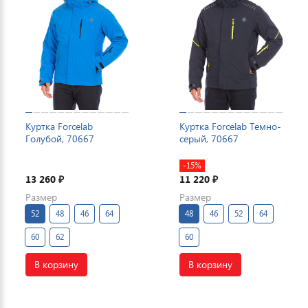
Куртка Forcelab
Куртка Forcelab Темно-
Голубой, 70667
серый, 70667
-15%
13 260
11 220
₽
₽
Размер
Размер
52
48
46
64
48
46
52
64
60
62
60
В корзину
В корзину