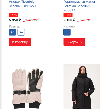
Анорак Tisentele
Горнолыжная маска
Зеленый, 847680
Forcelab Зеленый,
706637
-78%
-38%
5 950
26 850
2 100
3 340
₽
₽
₽
₽
Размер
Размер
42
44
-
В корзину
В корзину