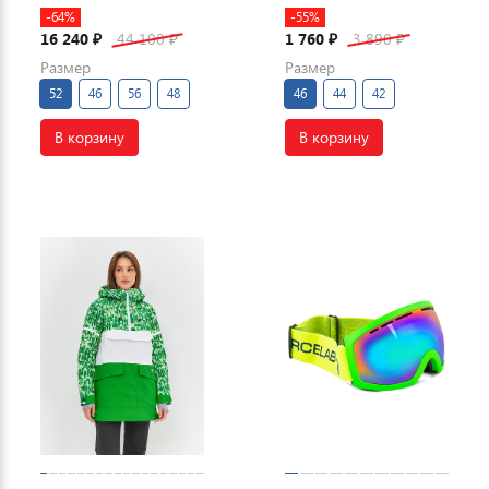
-64%
-55%
16 240
44 100
1 760
3 890
₽
₽
₽
₽
Размер
Размер
52
46
56
48
46
44
42
В корзину
В корзину