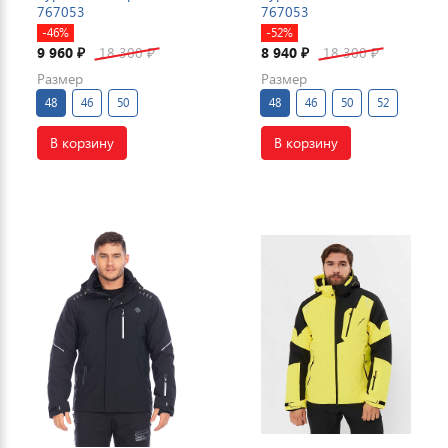
767053
767053
-46%
-52%
9 960
18 300
8 940
18 300
₽
₽
₽
₽
Размер
Размер
48
46
50
48
46
50
52
В корзину
В корзину