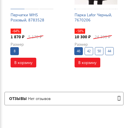
Перчатки WHS
Парка Lafor Черный,
Розовый, 8783528
7670206
-64%
-58%
1 870
5 170
10 300
24 390
₽
₽
₽
₽
Размер
Размер
8
46
42
50
44
В корзину
В корзину
ОТЗЫВЫ
Нет отзывов