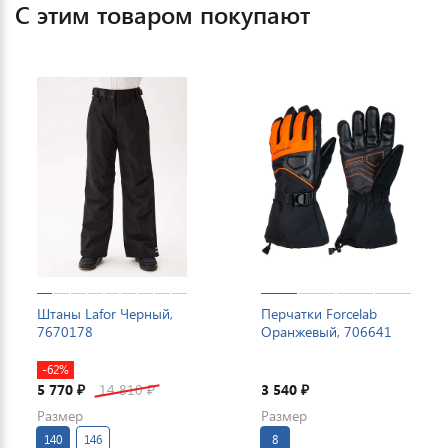
С этим товаром покупают
Штаны Lafor Черный,
Перчатки Forcelab
7670178
Оранжевый, 706641
-62%
5 770
14 810
3 540
₽
₽
₽
Размер
Размер
140
146
8