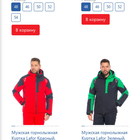
48
46
50
52
48
46
50
52
54
В корзину
В корзину
Мужская горнолыжная
Мужская горнолыжная
Куртка Lafor Красный,
Куртка Lafor Зеленый,