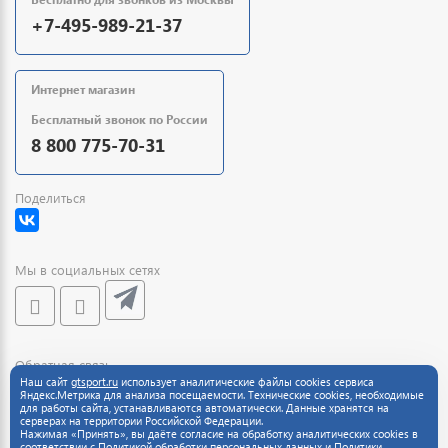
+7-495-989-21-37
Интернет магазин
Бесплатный звонок по России
8 800 775-70-31
Поделиться
Мы в социальных сетях
Обратная связь
Наш сайт
gtsport.ru
использует аналитические файлы cookies сервиса
Яндекс.Метрика для анализа посещаемости. Технические cookies, необходимые
для работы сайта, устанавливаются автоматически. Данные хранятся на
серверах на территории Российской Федерации.
Нажимая «Принять», вы даёте согласие на обработку аналитических cookies в
соответствии с
Политикой обработки персональных данных
и
Политики