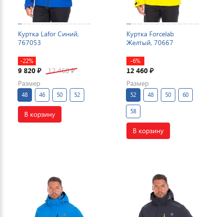
Куртка Lafor Синий,
Куртка Forcelab
767053
Желтый, 70667
-22%
-6%
9 820
12 460
12 460
₽
₽
₽
Размер
Размер
48
46
50
52
52
48
50
60
58
В корзину
В корзину