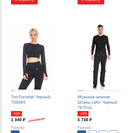
Топ Forcelab Черный,
Мужские зимние
706684
Штаны Lafor Черный,
767016
-51%
-43%
1 340
2 690
5 730
₽
₽
₽
Размер
Размер