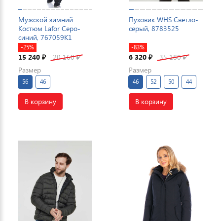
Мужской зимний
Пуховик WHS Светло-
Костюм Lafor Серо-
серый, 8783525
синий, 767059K1
-25%
-83%
15 240
20 160
6 320
35 180
₽
₽
₽
₽
Размер
Размер
56
46
46
52
50
44
В корзину
В корзину