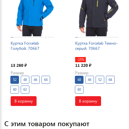
Куртка Forcelab
Куртка Forcelab Темно-
Голубой, 70667
серый, 70667
-15%
13 260
11 220
₽
₽
Размер
Размер
52
48
46
64
48
46
52
64
60
62
60
В корзину
В корзину
С этим товаром покупают