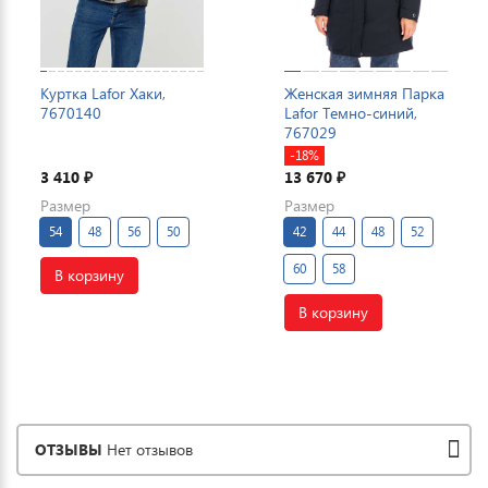
Куртка Lafor Хаки,
Женская зимняя Парка
7670140
Lafor Темно-синий,
767029
-18%
3 410
13 670
₽
₽
Размер
Размер
54
48
56
50
42
44
48
52
60
58
В корзину
В корзину
ОТЗЫВЫ
Нет отзывов