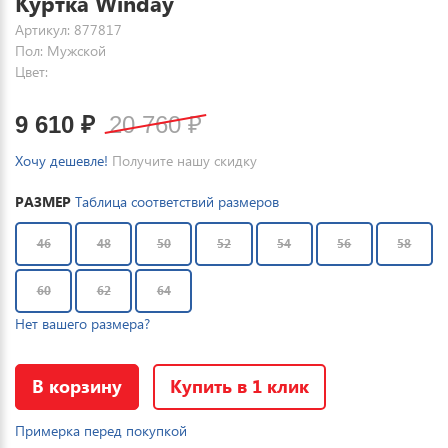
Куртка Winday
Артикул: 877817
Пол: Мужской
Цвет:
9 610
₽
20 760
₽
Хочу дешевле!
Получите нашу скидку
РАЗМЕР
Таблица соответствий размеров
46
48
50
52
54
56
58
60
62
64
Нет вашего размера?
В корзину
Купить в 1 клик
Примерка перед покупкой