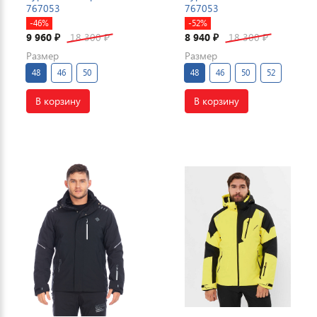
767053
767053
-46%
-52%
9 960
18 300
8 940
18 300
₽
₽
₽
₽
Размер
Размер
48
46
50
48
46
50
52
В корзину
В корзину