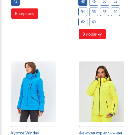
42
48
46
50
52
54
56
58
64
В корзину
62
60
В корзину
Куртка Winday
Женская горнолыжная