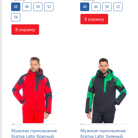
48
46
50
52
48
46
50
52
54
В корзину
В корзину
Мужская горнолыжная
Мужская горнолыжная
Куртка Lafor Красный,
Куртка Lafor Зеленый,