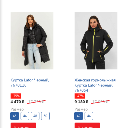
Куртка Lafor Черный,
Женская горнолыжная
7670116
Куртка Lafor Черный,
767054
-75%
-47%
4 470
17 750
9 180
17 060
₽
₽
₽
₽
Размер
Размер
46
44
48
50
42
44
В корзину
В корзину