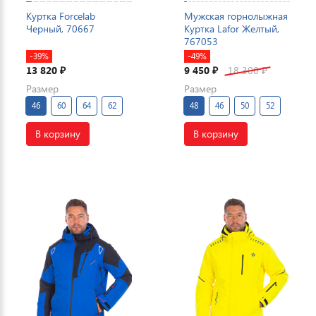
Куртка Forcelab
Мужская горнолыжная
Черный, 70667
Куртка Lafor Желтый,
767053
-39%
-49%
13 820
9 450
18 300
₽
₽
₽
Размер
Размер
46
60
64
62
48
46
50
52
В корзину
В корзину