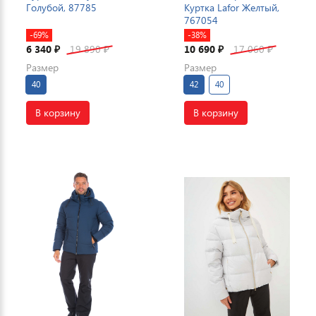
Голубой, 87785
Куртка Lafor Желтый,
767054
-69%
-38%
6 340
19 890
10 690
17 060
₽
₽
₽
₽
Размер
Размер
40
42
40
В корзину
В корзину