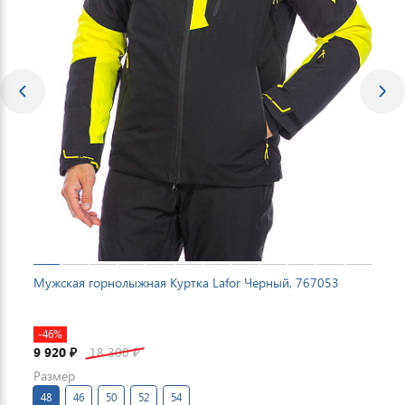
Мужская горнолыжная Куртка Lafor Черный, 767053
-46%
9 920
18 300
₽
₽
Размер
48
46
50
52
54