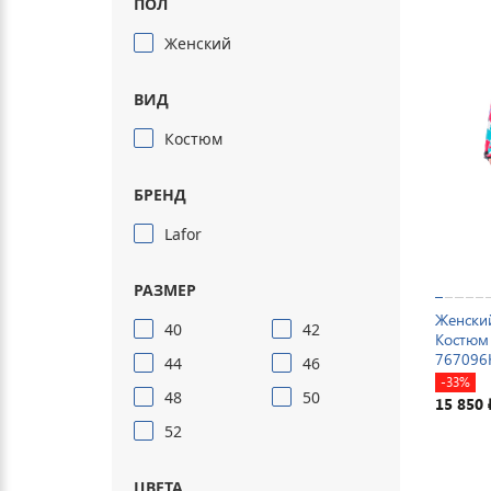
ПОЛ
Женский
ВИД
Костюм
БРЕНД
Lafor
РАЗМЕР
Женски
40
42
Костюм 
767096
44
46
-33%
48
50
15 850
52
ЦВЕТА