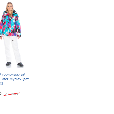
й горнолыжный
Lafor Мультицвет,
K3
23 340
₽
₽