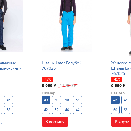
нолыжные
Штаны Lafor Голубой,
Женские 
емно-синий,
767025
Штаны Laf
767025
-45%
-41%
6 660
11 980
6 590
₽
₽
₽
Размер
Размер
46
40
60
50
58
46
48
58
42
52
46
44
60
58
В корзину
В корзи