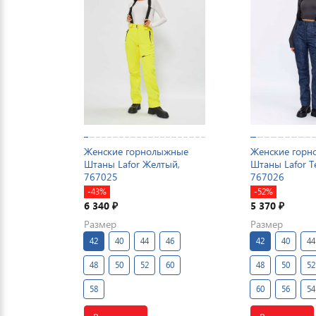
Женские горнолыжные
Женские гор
Штаны Lafor Желтый,
Штаны Lafor Т
767025
767026
-43%
-52%
6 340
5 370
₽
₽
Размер
Размер
42
40
44
46
42
40
44
48
50
52
60
48
50
52
58
60
56
54