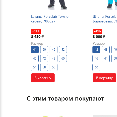
Штаны Forcelab Темно-
Штаны Forcela
серый, 706627
Бирюзовый, 7
-43%
-46%
8 480
8 000
₽
₽
Размер
Размер
44
50
46
52
42
48
40
40
42
48
60
46
44
50
54
58
56
60
В корзину
В корзину
С этим товаром покупают