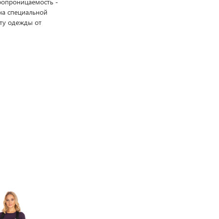
ропроницаемость -
на специальной
ту одежды от