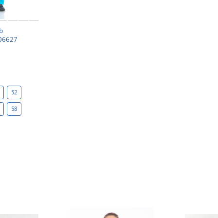
b
06627
52
58