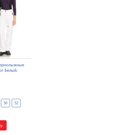
горнолыжные
or Белый,
50
52
ну