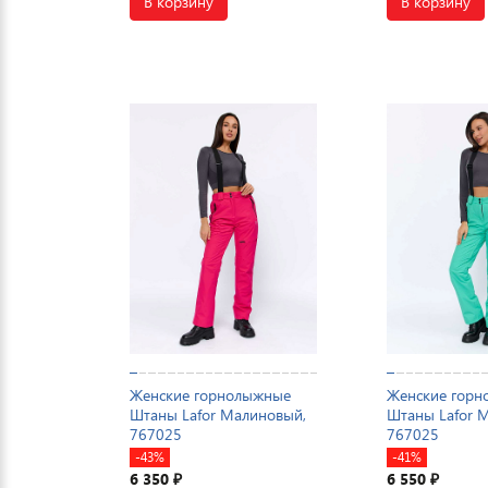
В корзину
В корзину
Женские горнолыжные
Женские гор
Штаны Lafor Малиновый,
Штаны Lafor 
767025
767025
-43%
-41%
6 350
6 550
₽
₽