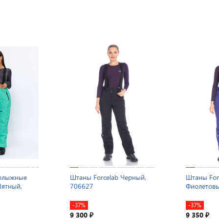
нолыжные
Штаны Forcelab Черный,
Штаны For
Мятный,
706627
Фиолетовы
-37%
-37%
9 300
9 350
₽
₽