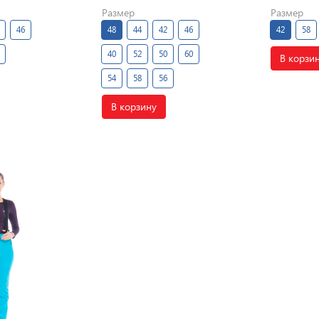
Размер
Размер
46
48
44
42
46
42
58
40
52
50
60
В корзи
54
58
56
В корзину