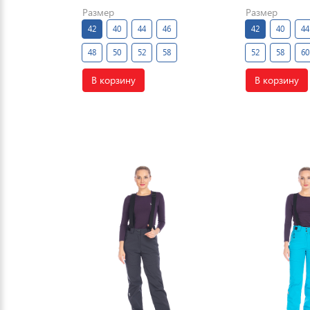
Размер
Размер
42
40
44
46
42
40
44
48
50
52
58
52
58
60
В корзину
В корзину