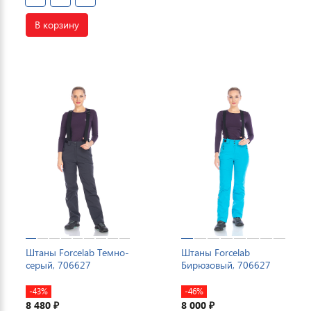
В корзину
Штаны Forcelab Темно-
Штаны Forcelab
серый, 706627
Бирюзовый, 706627
-43%
-46%
8 480
8 000
₽
₽