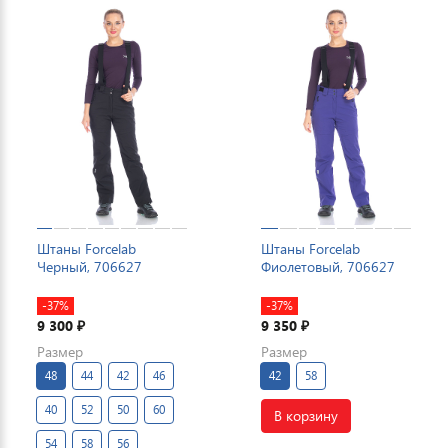
Штаны Forcelab
Штаны Forcelab
Черный, 706627
Фиолетовый, 706627
-37%
-37%
9 300
9 350
₽
₽
Размер
Размер
48
44
42
46
42
58
40
52
50
60
В корзину
54
58
56