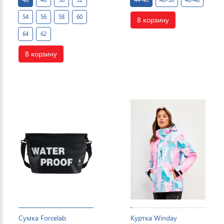
54
56
58
60
В корзину
64
62
В корзину
Сумка Forcelab
Куртка Winday