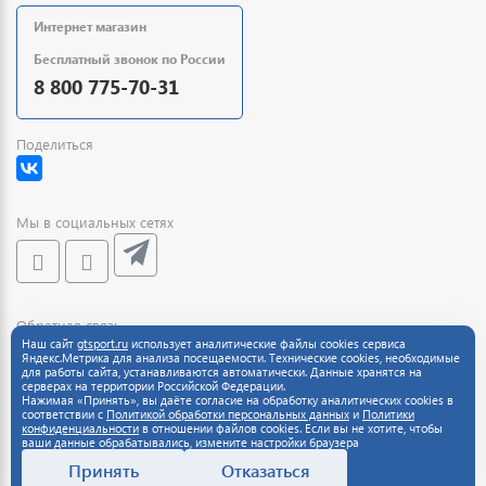
Интернет магазин
Бесплатный звонок по России
8 800 775-70-31
Поделиться
Мы в социальных сетях
Обратная связь
Наш сайт
gtsport.ru
использует аналитические файлы cookies сервиса
Яндекс.Метрика для анализа посещаемости. Технические cookies, необходимые
для работы сайта, устанавливаются автоматически. Данные хранятся на
серверах на территории Российской Федерации.
Нажимая «Принять», вы даёте согласие на обработку аналитических cookies в
соответствии с
Политикой обработки персональных данных
и
Политики
конфиденциальности
в отношении файлов cookies. Если вы не хотите, чтобы
ваши данные обрабатывались, измените настройки браузера
Принять
Отказаться