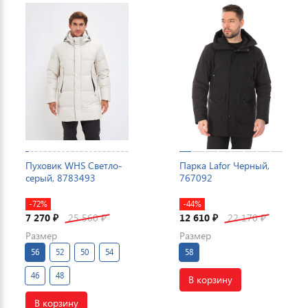
Пуховик WHS Светло-
Парка Lafor Черный,
серый, 8783493
767092
-72%
-44%
7 270
25 560
12 610
22 170
₽
₽
₽
₽
Размер
Размер
56
52
50
54
58
46
48
В корзину
В корзину