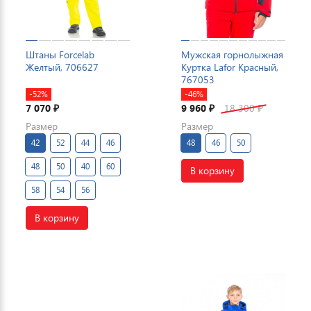
Штаны Forcelab
Мужская горнолыжная
Желтый, 706627
Куртка Lafor Красный,
767053
-52%
-46%
7 070
9 960
18 300
₽
₽
₽
Размер
Размер
42
52
44
46
48
46
50
48
50
40
60
В корзину
58
54
56
В корзину