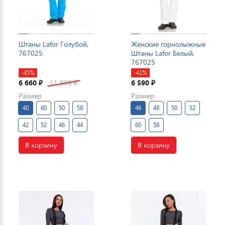
Штаны Lafor Голубой,
Женские горнолыжные
767025
Штаны Lafor Белый,
767025
-45%
-41%
6 660
11 980
6 590
₽
₽
₽
Размер
Размер
40
60
50
58
46
48
50
52
42
52
46
44
60
58
В корзину
В корзину