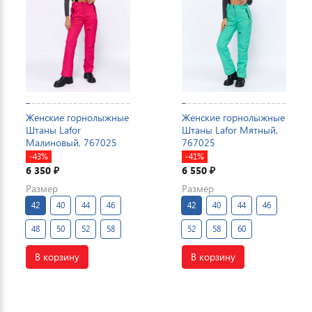
Женские горнолыжные
Женские горнолыжные
Штаны Lafor
Штаны Lafor Мятный,
Малиновый, 767025
767025
-43%
-41%
6 350
6 550
₽
₽
Размер
Размер
42
40
44
46
42
40
44
46
48
50
52
58
52
58
60
В корзину
В корзину