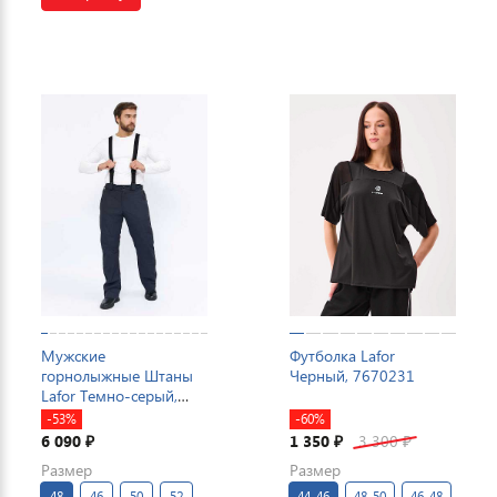
Мужские
Футболка Lafor
горнолыжные Штаны
Черный, 7670231
Lafor Темно-серый,
767014
-53%
-60%
6 090
1 350
3 300
₽
₽
₽
Размер
Размер
48
46
50
52
44-46
48-50
46-48