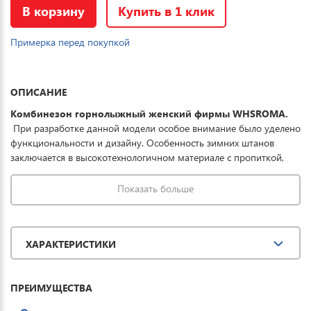
В корзину
Купить в 1 клик
Примерка перед покупкой
ОПИСАНИЕ
Комбинезон горнолыжный женский фирмы WHSROMA.
При разработке данной модели особое внимание было уделено
функциональности и дизайну. Особенность зимних штанов
заключается в высокотехнологичном материале с пропиткой,
которая совместно с мембраной обеспечивает превосходную
защиту одежды от проникновения влаги, что обеспечивает до 8
Показать больше
часов катания в условиях мокрого снега. Купить горнолыжные
штаны женские можно для спорта, повседневной носки и
комфортного отдыха на горных лыжах и сноуборде.
ХАРАКТЕРИСТИКИ
Характеристики: Эргономичный крой не стесняющий движения.
Вентиляция на молнии. Сноубордический полукомбинезон
имеет гетры с силиконовой полоской по краю и молнии в
ПРЕИМУЩЕСТВА
нижней части штанин, что создает дополнительную защиту.