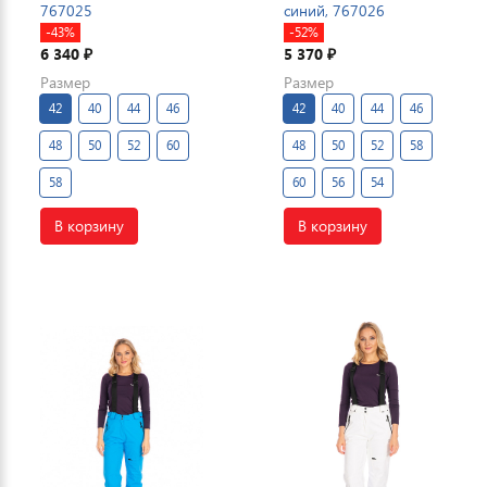
767025
синий, 767026
-43%
-52%
6 340
5 370
₽
₽
Размер
Размер
42
40
44
46
42
40
44
46
48
50
52
60
48
50
52
58
58
60
56
54
В корзину
В корзину