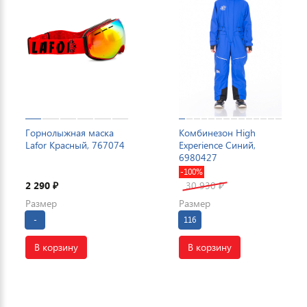
Горнолыжная маска
Комбинезон High
Lafor Красный, 767074
Experience Синий,
6980427
-100%
2 290
30 930
₽
₽
Размер
Размер
-
116
В корзину
В корзину