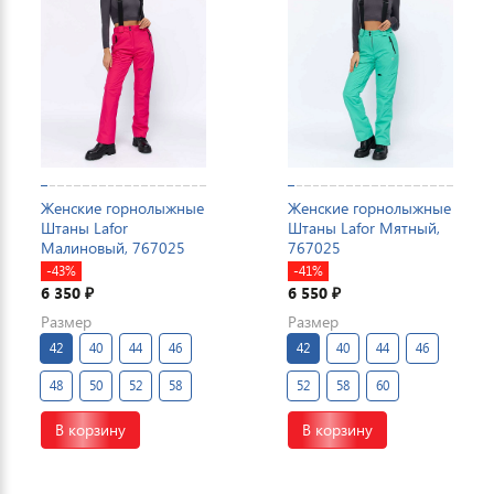
Женские горнолыжные
Женские горнолыжные
Штаны Lafor
Штаны Lafor Мятный,
Малиновый, 767025
767025
-43%
-41%
6 350
6 550
₽
₽
Размер
Размер
42
40
44
46
42
40
44
46
48
50
52
58
52
58
60
В корзину
В корзину