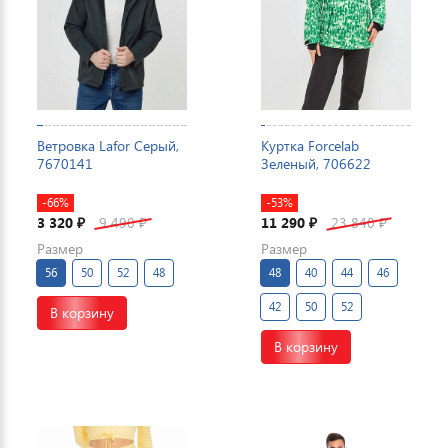
Ветровка Lafor Серый,
Куртка Forcelab
7670141
Зеленый, 706622
-66%
-53%
3 320
9 490
11 290
23 840
₽
₽
₽
₽
Размер
Размер
56
50
52
48
48
40
44
46
42
50
52
В корзину
В корзину