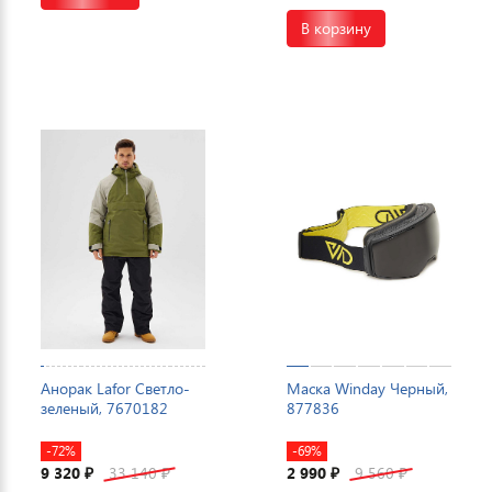
В корзину
Анорак Lafor Светло-
Маска Winday Черный,
зеленый, 7670182
877836
-72%
-69%
9 320
33 140
2 990
9 560
₽
₽
₽
₽