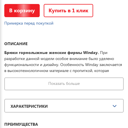
В корзину
Купить в 1 клик
Примерка перед покупкой
ОПИСАНИЕ
Брюки горнолыжные женские фирмы Winday.
При
разработке данной модели особое внимание было уделено
функциональности и дизайну. Особенность Winday заключается
в высокотехнологичном материале с пропиткой, которая
совместно с мембраной обеспечивает превосходную защиту
одежды от проникновения влаги, что обеспечивает до 8 часов
Показать больше
катания в условиях мокрого снега. Горнолыжные штаны женские
купить можно для спорта, повседневной носки и комфортного
отдыха на горных лыжах.
ХАРАКТЕРИСТИКИ
ПРЕИМУЩЕСТВА