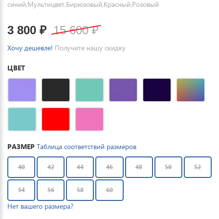
синий,Мультицвет,Бирюзовый,Красный,Розовый
3 800
₽
15 600
₽
Хочу дешевле!
Получите нашу скидку
ЦВЕТ
РАЗМЕР
Таблица соответствий размеров
40
42
44
46
48
50
52
54
56
58
60
Нет вашего размера?