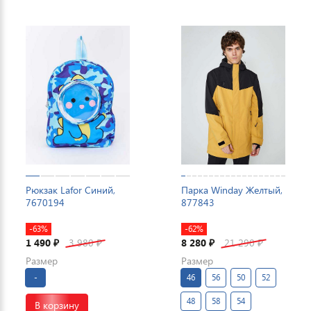
Рюкзак Lafor Синий,
Парка Winday Желтый,
7670194
877843
-63%
-62%
1 490
3 980
8 280
21 290
₽
₽
₽
₽
Размер
Размер
-
46
56
50
52
48
58
54
В корзину