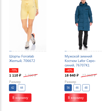
Шорты Forcelab
Мужской зимний
Желтый, 706672
Костюм Lafor Серо-
синий, 76707K1
-70%
-40%
1 110
3 700
16 640
27 360
₽
₽
₽
₽
Размер
Размер
42
44
56
46
48
В корзину
В корзину