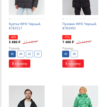
Куртка WHS Черный,
Пуховик WHS Черный,
8783517
8783493
-80%
-71%
5 690
27 240
7 490
25 560
₽
₽
₽
₽
Размер
Размер
46
44
42
52
46
48
В корзину
В корзину