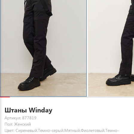
Штаны Winday
Артикул: 877819
Пол: Женский
Цвет: Сиреневый,Темно-серый,Мятный,Фиолетовый,Темно-