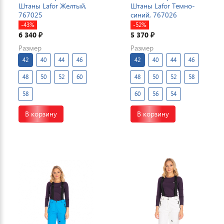
Штаны Lafor Желтый,
Штаны Lafor Темно-
767025
синий, 767026
-43%
-52%
6 340
5 370
₽
₽
Размер
Размер
42
40
44
46
42
40
44
46
48
50
52
60
48
50
52
58
58
60
56
54
В корзину
В корзину