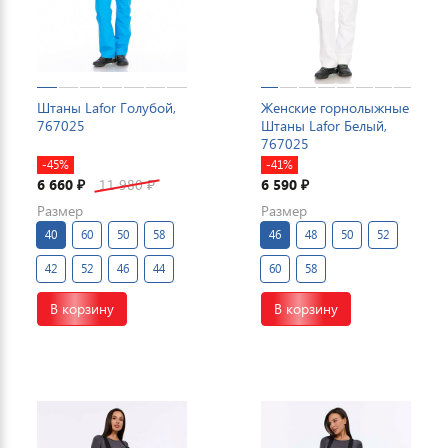
Штаны Lafor Голубой,
Женские горнолыжные
767025
Штаны Lafor Белый,
767025
-45%
-41%
6 660
11 980
6 590
₽
₽
₽
Размер
Размер
40
60
50
58
46
48
50
52
42
52
46
44
60
58
В корзину
В корзину