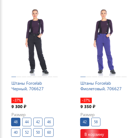
Штаны Forcelab
Штаны Forcelab
Черный, 706627
Фиолетовый, 706627
-37%
-37%
9 300
9 350
₽
₽
Размер
Размер
48
44
42
46
42
58
40
52
50
60
В корзину