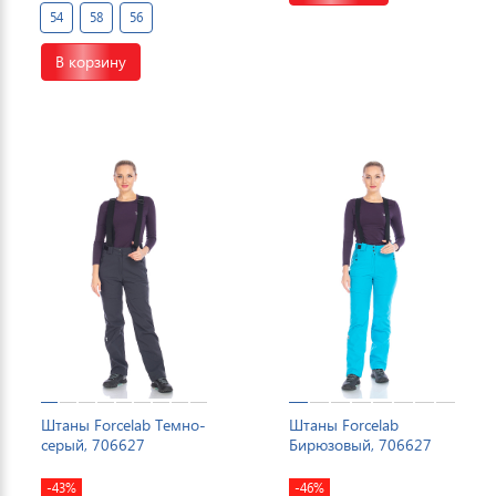
54
58
56
В корзину
Штаны Forcelab Темно-
Штаны Forcelab
серый, 706627
Бирюзовый, 706627
-43%
-46%