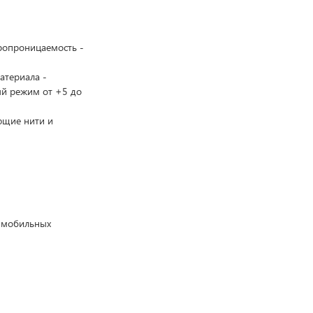
ропроницаемость -
атериала -
ый режим от +5 до
ющие нити и
я мобильных