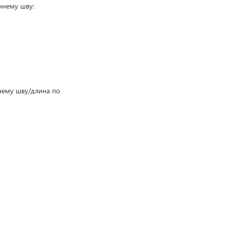
ннему шву:
нему шву/длина по