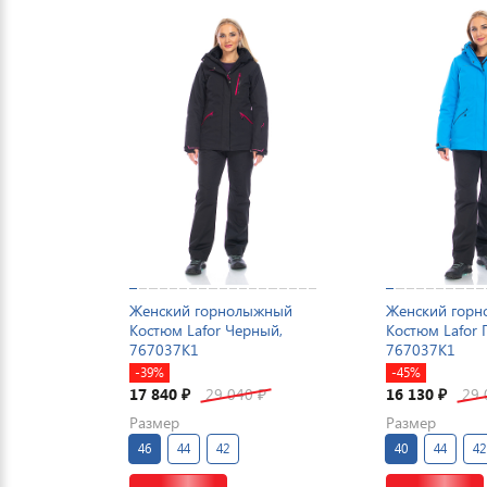
Женский горнолыжный
Женский гор
Костюм Lafor Черный,
Костюм Lafor 
767037K1
767037K1
-39%
-45%
17 840
29 040
16 130
29
₽
₽
₽
Размер
Размер
46
44
42
40
44
42