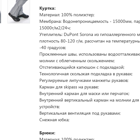
Куртка:
Материал: 100% полиэстер;
Мембрана: Водонепроницаемость - 15000мм, па
15000г/м2/24ч;
Утеплитель: DuPont Sorona из гипоаллергенного м
плотность 80-120 г/м, рассчитан на температурн
-40 градусов;
Проклеенные швы, использованы водоотталкива
молнии с облегченным скольжением;
Отстегивающийся капюшон с подкладкой;
Технологичная скользкая подкладка в рукавах;
Регулируемые липучками манжеты рукавов;
Карман для skipass на рукаве;
Внутренний карман для маски или перчаток;
Внутренний вертикальный карман на молнии дл
устройств;
Вертикальная вентиляция под рукавами;
Снежная юбка;
Брюки:
Материал: 100% полиэстер;