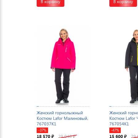
В корзину
В корзину
Женский горнолыжный
Женский гор
Костюм Lafor Малиновый,
Костюм Lafor 
767037K1
767054K1
-37%
-47%
18 570
29 040
15 600
29
₽
₽
₽