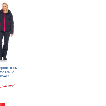
горнолыжный
for Темно-
7054K1
29 040
₽