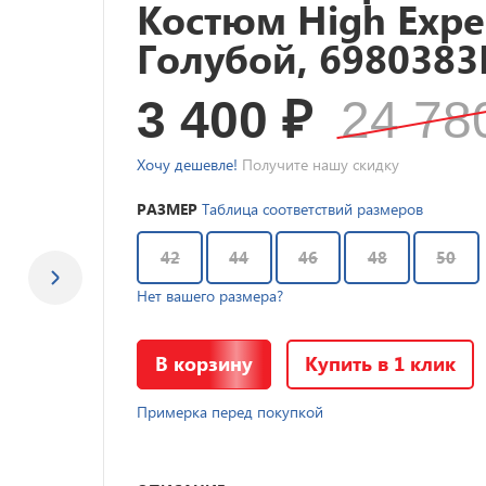
Костюм High Expe
Голубой, 6980383
3 400
₽
24 7
Хочу дешевле!
Получите нашу скидку
РАЗМЕР
Таблица соответствий размеров
42
44
46
48
50
Нет вашего размера?
В корзину
Купить в 1 клик
Примерка перед покупкой