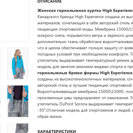
ОПИСАНИЕ
Женская
горнолыжная куртка High Experienc
Канадского бренда High Experience создана из в
материалов, сочетающих в себе авторский стиль 
тенденции спортивной моды. Мембрана 15000/1
мокрого снега, порывистого ветра и ледяного дож
дополнительно ткань обработана водоотталкива
что в целом обеспечивает полную защиту от вс
погодных условий при необходимом комфорте. Т
утеплитель выдерживает температурный режим д
модель для занятия зимними видами спорта и пр
горнолыжные брюки фирмы High Experience
созданы из высокотехнологичных материалов, со
авторский стиль и лучшие тенденции спортивной
Водоотталкивающая мембрана 15000\15000, пол
проклеенные швы предохраняют от намокания. Э
утеплитель DuPont Sorona выдерживает темпера
-30°.Отличная модель для спортсменов и людей,
образ жизни.
ХАРАКТЕРИСТИКИ