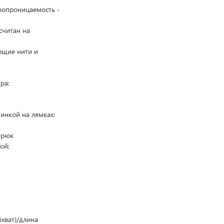
ропроницаемость -
ссчитан на
ющие нити и
ра;
инкой на лямках;
брюк
ой;
хват)/длина