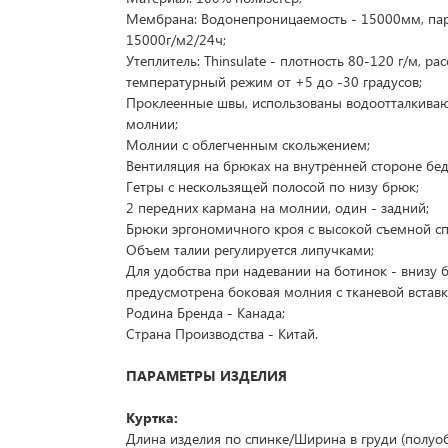
Мембрана: Водонепроницаемость - 15000мм, па
15000г/м2/24ч;
Утеплитель: Thinsulate - плотность 80-120 г/м, ра
температурный режим от +5 до -30 градусов;
Проклеенные швы, использованы водоотталкива
молнии;
Молнии с облегченным скольжением;
Вентиляция на брюках на внутренней стороне бед
Гетры с нескользящей полосой по низу брюк;
2 передних кармана на молнии, один - задний;
Брюки эргономичного кроя с высокой съемной сп
Объем талии регулируется липучками;
Для удобства при надевании на ботинок - внизу 
предусмотрена боковая молния с тканевой вставк
Родина Бренда - Канада;
Страна Производства - Китай.
ПАРАМЕТРЫ ИЗДЕЛИЯ
Куртка:
Длина изделия по спинке/Ширина в груди (полуоб