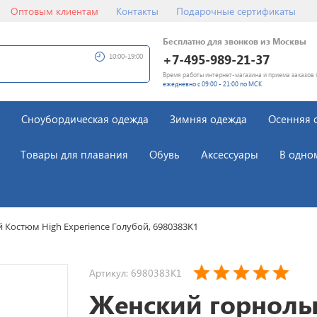
Оптовым клиентам
Контакты
Подарочные сертификаты
Бесплатно для звонков из Москвы
+7-495-989-21-37
10:00-19:00
Время работы интернет-магазина и приема заказов 
ежедневно с 09:00 - 21:00 по МСК
Сноубордическая одежда
Зимняя одежда
Осенняя 
Товары для плавания
Обувь
Аксессуары
В одно
Костюм High Experience Голубой, 6980383K1
Артикул: 6980383K1
Женский горнол