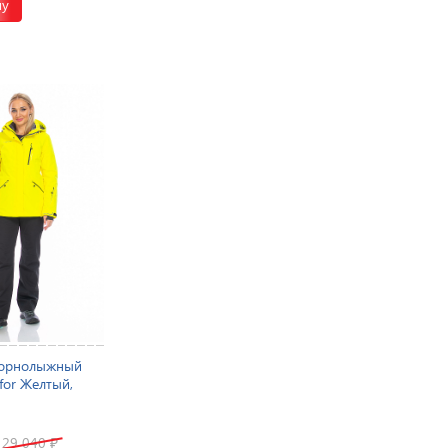
ну
горнолыжный
for Желтый,
29 040
₽