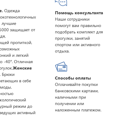
e.
Одежда
Помощь консультанта
ысокотехнологичных
Наши сотрудники
и лучшие
помогут вам правильно
5000 защищает от
подобрать комплект для
дя,
прогулки, занятий
ющей пропиткой,
спортом или активного
евозможных
отдыха.
онкий и легкий
о -40°. Отличная
огулок.
Женские
.
Брюки
Способы оплаты
четающих в себе
Оплачивайте покупки
 моды.
банковскими картами,
ностью
наличными при
кологический
получении или
турный режим до
наложенным платежом.
 ведущих активный