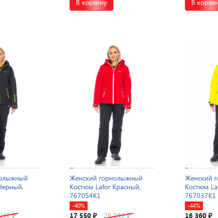
В корзину
В корзи
нолыжный
Женский горнолыжный
Женский 
Черный,
Костюм Lafor Красный,
Костюм La
767054K1
767037K1
-40%
-44%
 040
17 550
29 040
16 360
₽
₽
₽
₽