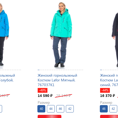
нолыжный
Женский горнолыжный
Женский 
Голубой,
Костюм Lafor Мятный,
Костюм La
767037K1
синий, 76
-49%
-44%
 040
14 590
28 140
16 370
₽
₽
₽
₽
Размер
Размер
40
44
46
42
46
42