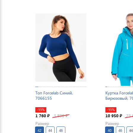
Топ Forcelab Синий,
Куртка Forcela
7066155
Бирюзовый, 7
-55%
-55%
1 760
3 890
10 950
23
₽
₽
₽
Размер
Размер
42
44
46
40
46
44