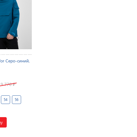
for Серо-синий,
19 770
₽
54
56
ну