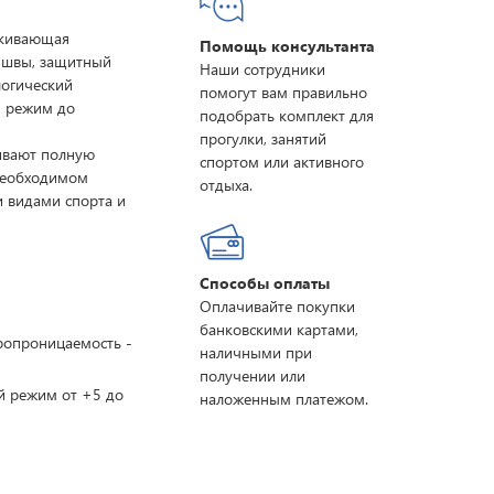
лкивающая
Помощь консультанта
 швы, защитный
Наши сотрудники
логический
помогут вам правильно
й режим до
подобрать комплект для
прогулки, занятий
ивают полную
спортом или активного
 необходимом
отдыха.
и видами спорта и
Способы оплаты
Оплачивайте покупки
банковскими картами,
ропроницаемость -
наличными при
получении или
й режим от +5 до
наложенным платежом.