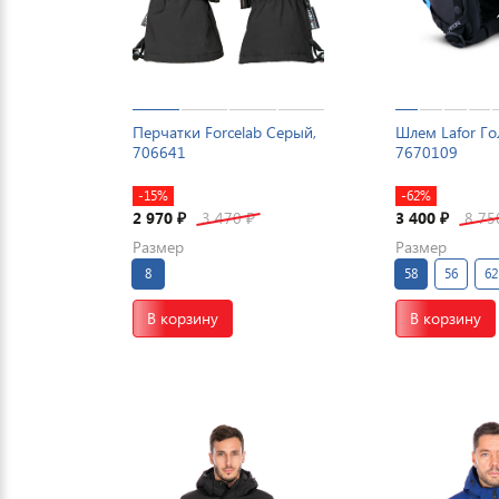
Перчатки Forcelab Серый,
Шлем Lafor Го
706641
7670109
-15%
-62%
2 970
3 470
3 400
8 7
₽
₽
₽
Размер
Размер
8
58
56
62
В корзину
В корзину