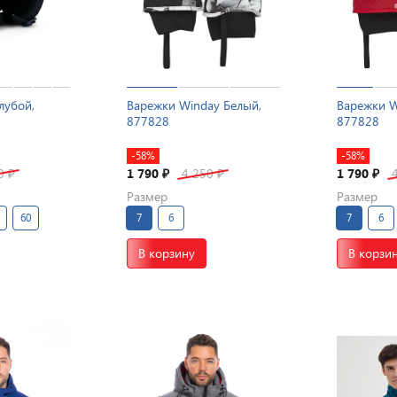
лубой,
Варежки Winday Белый,
Варежки W
877828
877828
-58%
-58%
50
1 790
4 250
1 790
₽
₽
₽
₽
Размер
Размер
60
7
6
7
6
В корзину
В корзи