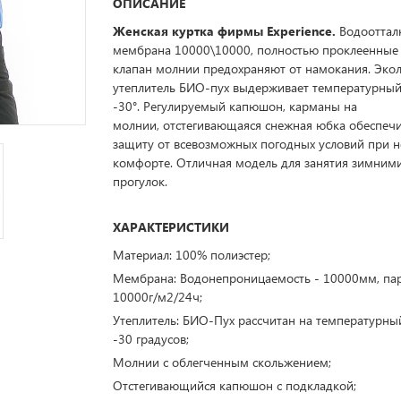
ОПИСАНИЕ
Женская куртка фирмы Experience.
Водоотта
мембрана 10000\10000, полностью проклеенные
клапан молнии предохраняют от намокания. Эко
утеплитель БИО-пух выдерживает температурны
-30°. Регулируемый капюшон, карманы на
молнии, отстегивающаяся снежная юбка обеспеч
защиту от всевозможных погодных условий при
комфорте. Отличная модель для занятия зимним
прогулок.
ХАРАКТЕРИСТИКИ
Материал: 100% полиэстер;
Мембрана: Водонепроницаемость - 10000мм, па
10000г/м2/24ч;
Утеплитель: БИО-Пух рассчитан на температурны
-30 градусов;
Молнии с облегченным скольжением;
Отстегивающийся капюшон с подкладкой;