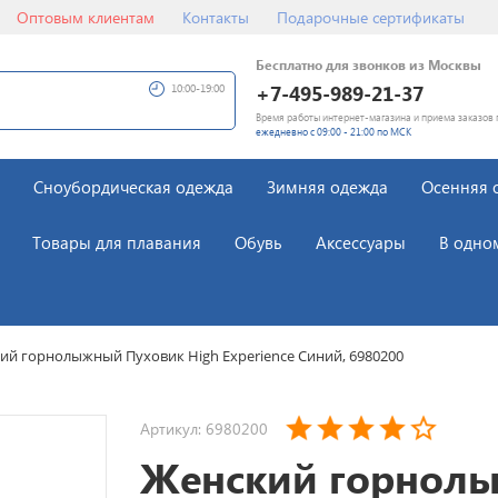
Оптовым клиентам
Контакты
Подарочные сертификаты
Бесплатно для звонков из Москвы
+7-495-989-21-37
10:00-19:00
Время работы интернет-магазина и приема заказов 
ежедневно с 09:00 - 21:00 по МСК
Сноубордическая одежда
Зимняя одежда
Осенняя 
Товары для плавания
Обувь
Аксессуары
В одно
ий горнолыжный Пуховик High Experience Синий, 6980200
Артикул: 6980200
Женский горнол