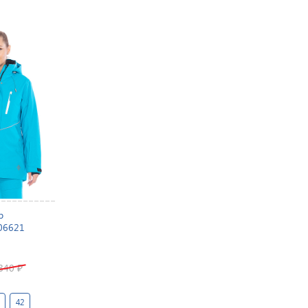
b
06621
 840
₽
42