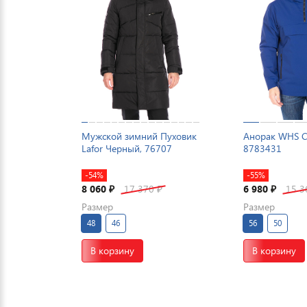
Мужской зимний Пуховик
Анорак WHS С
Lafor Черный, 76707
8783431
-54%
-55%
8 060
17 370
6 980
15 
₽
₽
₽
Размер
Размер
48
46
56
50
В корзину
В корзину