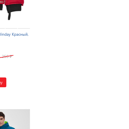
inday Красный,
4 250
₽
ну