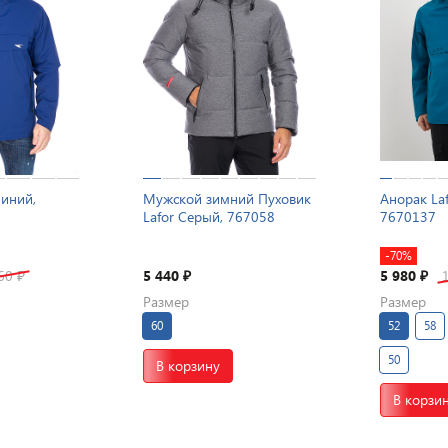
иний,
Мужской зимний Пуховик
Анорак La
Lafor Серый, 767058
7670137
-70%
360
5 440
5 980
₽
₽
₽
Размер
Размер
60
52
58
50
В корзину
В корзи