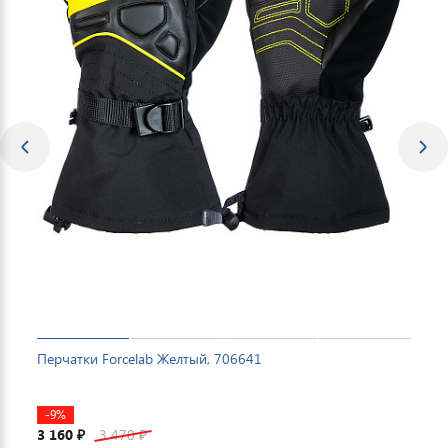
Перчатки Forcelab Желтый, 706641
-9%
3 160
3 470
₽
₽