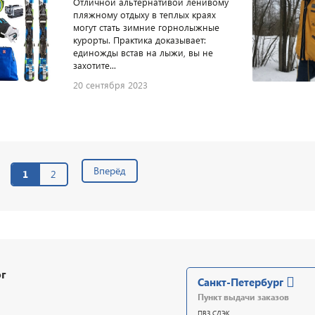
Отличной альтернативой ленивому
пляжному отдыху в теплых краях
могут стать зимние горнолыжные
курорты. Практика доказывает:
единожды встав на лыжи, вы не
захотите...
20 сентября 2023
Вперёд
1
2
г
Санкт-Петербург
Пункт выдачи заказов
ПВЗ СДЭК