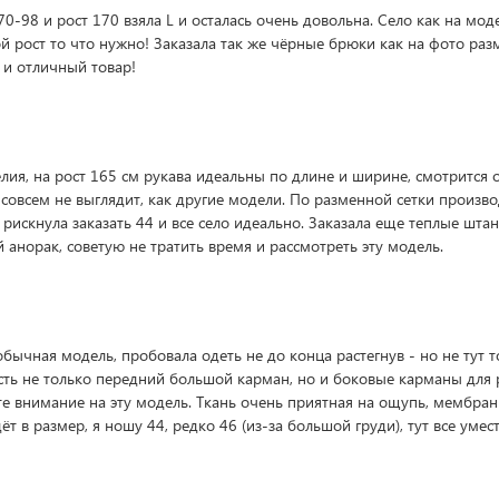
0-98 и рост 170 взяла L и осталась очень довольна. Село как на мод
й рост то что нужно! Заказала так же чёрные брюки как на фото раз
 и отличный товар!
елия, на рост 165 см рукава идеальны по длине и ширине, смотрится 
совсем не выглядит, как другие модели. По разменной сетки произв
о рискнула заказать 44 и все село идеально. Заказала еще теплые шт
й анорак, советую не тратить время и рассмотреть эту модель.
бычная модель, пробовала одеть не до конца растегнув - но не тут 
есть не только передний большой карман, но и боковые карманы для 
те внимание на эту модель. Ткань очень приятная на ощупь, мембран
ёт в размер, я ношу 44, редко 46 (из-за большой груди), тут все умес