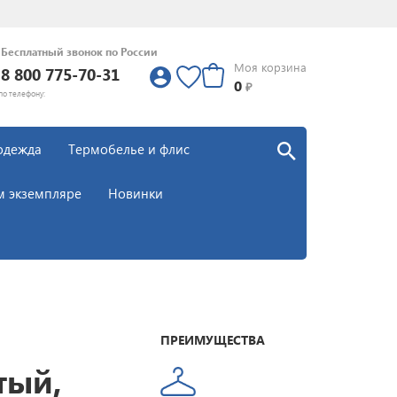
Бесплатный звонок по России
Моя корзина
8 800 775-70-31
0
0
₽
по телефону:
одежда
Термобелье и флис
м экземпляре
Новинки
ПРЕИМУЩЕСТВА
тый,