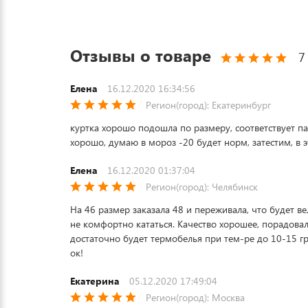
Отзывы о товаре
7
Елена
16.12.2020 16:34:56
Регион(город): Екатеринбург
куртка хорошо подошла по размеру, соответствует п
хорошо, думаю в мороз -20 будет норм, затестим, в 
Елена
16.12.2020 01:37:04
Регион(город): Челябинск
На 46 размер заказала 48 и переживала, что будет в
не комфортно кататься. Качество хорошее, порадовал
достаточно будет термобелья при тем-ре до 10-15 гр
ок!
Екатерина
05.12.2020 17:49:04
Регион(город): Москва