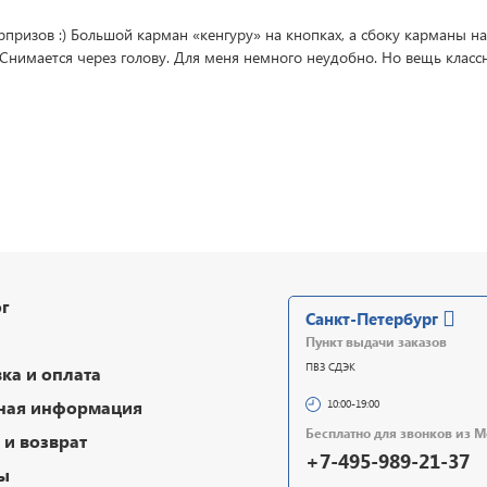
юрпризов :) Большой карман «кенгуру» на кнопках, а сбоку карманы н
 Снимается через голову. Для меня немного неудобно. Но вещь клас
!
г
Санкт-Петербург
Пункт выдачи заказов
ПВЗ СДЭК
ка и оплата
ная информация
10:00-19:00
Бесплатно для звонков из 
и возврат
+7-495-989-21-37
ы