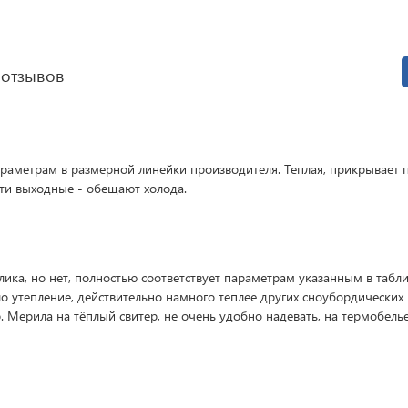
 отзывов
араметрам в размерной линейки производителя. Теплая, прикрывает 
эти выходные - обещают холода.
елика, но нет, полностью соответствует параметрам указанным в табл
о утепление, действительно намного теплее других сноубордических 
. Мерила на тёплый свитер, не очень удобно надевать, на термобель