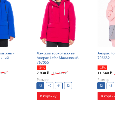
нолыжный
Женский горнолыжный
Анорак Fo
Синий,
Анорак Lafor Малиновый,
706632
767055
-34%
-18%
520
7 930
11 900
11 540
₽
₽
₽
₽
Размер
Размер
42
40
44
52
52
48
В корзину
В корзи