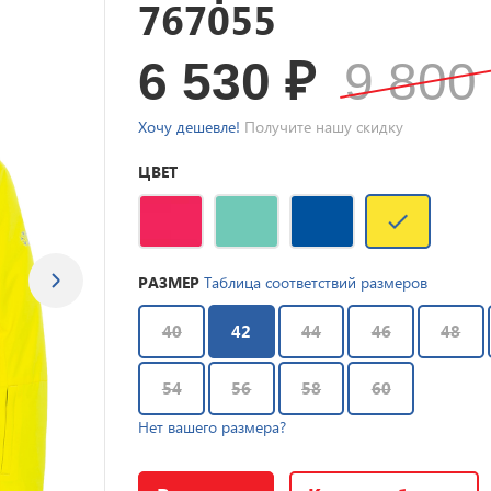
767055
6 530
₽
9 80
Хочу дешевле!
Получите нашу скидку
ЦВЕТ
РАЗМЕР
Таблица соответствий размеров
40
42
44
46
48
54
56
58
60
Нет вашего размера?