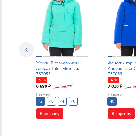
Женский горнолыжный
Женский гор
Анорак Lafor Мятный,
Анорак Lafor 
767055
767055
-51%
-49%
6 680
13 520
7 010
13 
₽
₽
₽
Размер
Размер
42
40
44
46
40
В корзину
В корзину