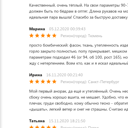
Качественный, очень тёплый. На свои параметры 90-7
должен быть по бёдрам в оптяг. Длина рукавов на мо
идеальная пара вышла! Спасибо за быструю доставку
Марина
05.12.2020 00:39:43
Регион(город): Тюмень
просто бомбический: фасон, ткань, утепленность изд
горло закрыто полностью, попу прикрывает, мешком 
параметрам подходил 46 (ог 94, об 100, рост 165), н
жду с нетерпением. Всем кто, как и я искал идеальны
Ирина
16.11.2020 00:21:40
Регион(город): Санкт-Петербург
Мой первый анорак, да ещё и утеплённый. Очень нео
сбоку очень хорошо вшита, не мешает. Удобно, что 
плечах, груди свободно, кому обычно тесно - обрати
«дышать», легкий ветер и снег не страшны. Считаю ид
Татьяна
15.11.2020 18:21:50
Регион(город): Пермь