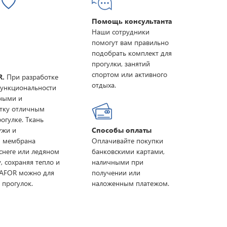
Помощь консультанта
Наши сотрудники
помогут вам правильно
подобрать комплект для
прогулки, занятий
спортом или активного
R.
При разработке
отдыха.
функциональности
нными и
ртку отличным
огулке. Ткань
ужи и
Способы оплаты
я мембрана
Оплачивайте покупки
снеге или ледяном
банковскими картами,
, сохраняя тепло и
наличными при
LAFOR можно для
получении или
 прогулок.
наложенным платежом.