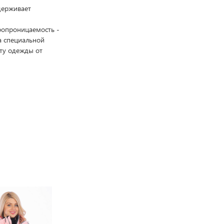
ддерживает
ропроницаемость -
а специальной
ту одежды от