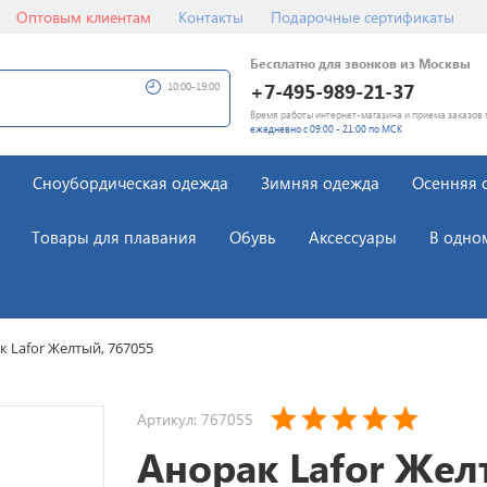
Оптовым клиентам
Контакты
Подарочные сертификаты
Бесплатно для звонков из Москвы
+7-495-989-21-37
10:00-19:00
Время работы интернет-магазина и приема заказов 
ежедневно с 09:00 - 21:00 по МСК
Сноубордическая одежда
Зимняя одежда
Осенняя 
Товары для плавания
Обувь
Аксессуары
В одно
к Lafor Желтый, 767055
Артикул: 767055
Анорак Lafor Жел