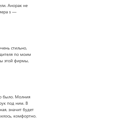
ели. Анорак не
мера s —
очень стильно,
одителя по моим
аны этой фирмы,
то было. Молния
рук под ним. В
ная, значит будет
тилось, комфортно.