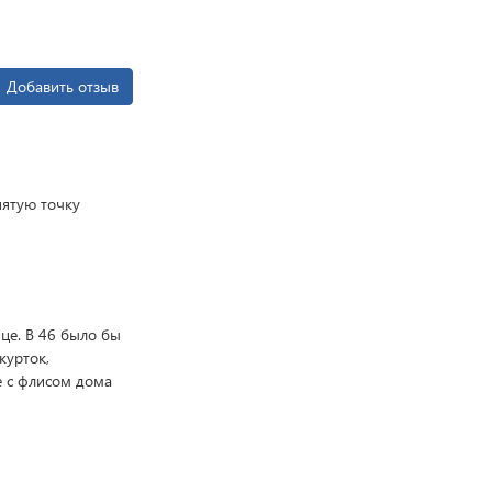
Добавить отзыв
пятую точку
ице. В 46 было бы
курток,
е с флисом дома