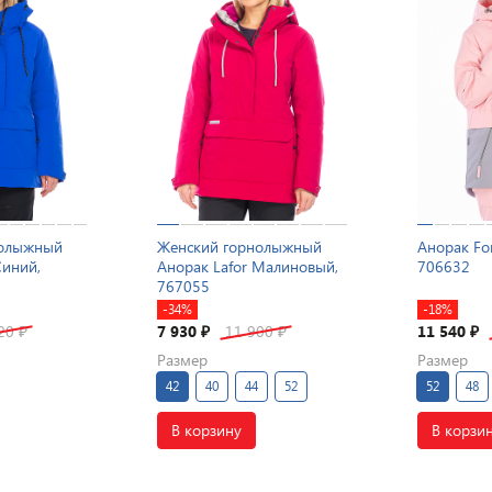
нолыжный
Женский горнолыжный
Анорак Fo
Синий,
Анорак Lafor Малиновый,
706632
767055
-34%
-18%
520
7 930
11 900
11 540
₽
₽
₽
₽
Размер
Размер
42
40
44
52
52
48
В корзину
В корзи