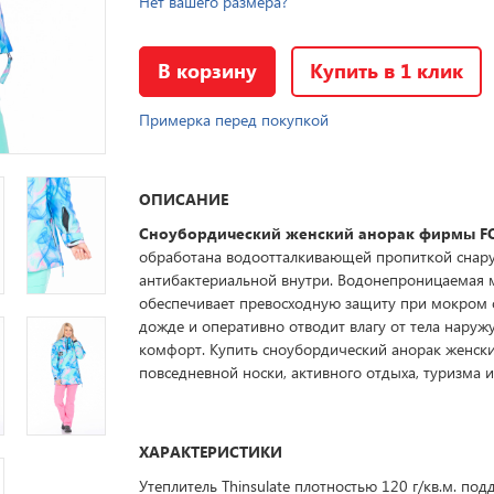
Нет вашего размера?
В корзину
Купить в 1 клик
Примерка перед покупкой
ОПИСАНИЕ
Сноубордический женский анорак фирмы F
обработана водоотталкивающей пропиткой снар
антибактериальной внутри. Водонепроницаемая
обеспечивает превосходную защиту при мокром 
дожде и оперативно отводит влагу от тела наружу
комфорт. Купить сноубордический анорак женск
повседневной носки, активного отдыха, туризма и
ХАРАКТЕРИСТИКИ
Утеплитель Thinsulate плотностью 120 г/кв.м. по