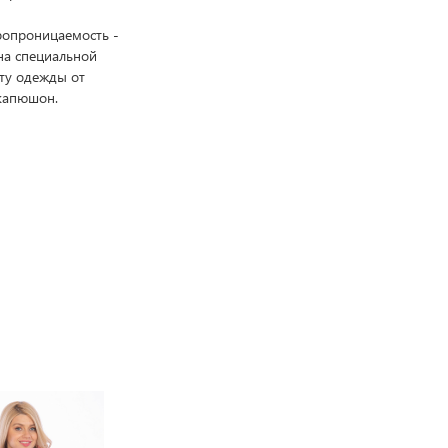
ропроницаемость -
на специальной
ту одежды от
 капюшон.