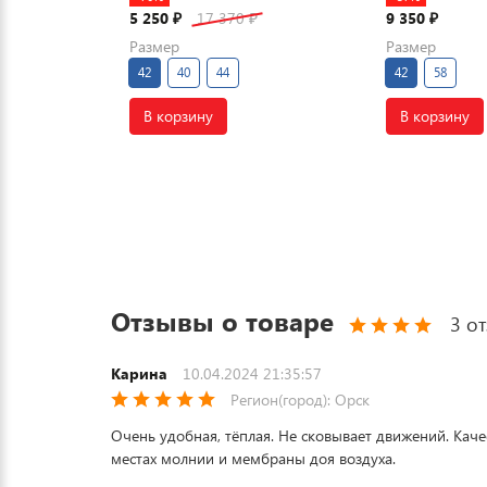
5 250
17 370
9 350
₽
₽
₽
Размер
Размер
42
40
44
42
58
В корзину
В корзину
Отзывы о товаре
3 от
Карина
10.04.2024 21:35:57
Регион(город): Орск
Очень удобная, тёплая. Не сковывает движений. Каче
местах молнии и мембраны доя воздуха.