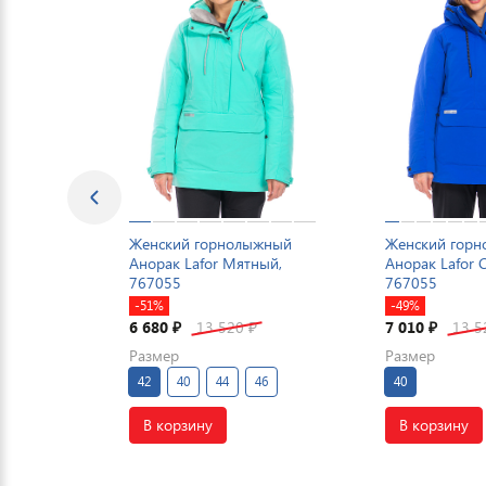
Женский горнолыжный
Женский гор
Анорак Lafor Мятный,
Анорак Lafor 
767055
767055
-51%
-49%
6 680
13 520
7 010
13 
₽
₽
₽
Размер
Размер
42
40
44
46
40
В корзину
В корзину