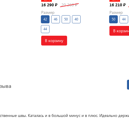
16 290
20 260
16 210
₽
₽
₽
Размер
Размер
42
46
50
40
50
44
44
В корзи
В корзину
зыва
ственные швы. Каталась и в большой минус и в плюс. Идеально держ