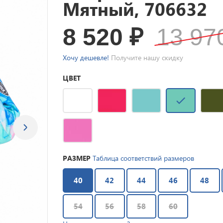
Мятный, 706632
8 520
₽
13 9
Хочу дешевле!
Получите нашу скидку
ЦВЕТ
РАЗМЕР
Таблица соответствий размеров
40
42
44
46
48
54
56
58
60