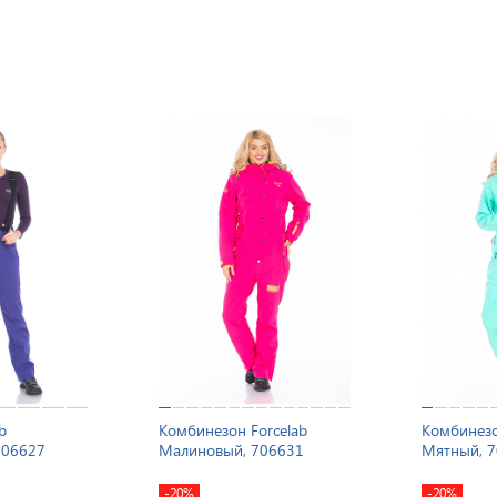
b
Комбинезон Forcelab
Комбинезо
706627
Малиновый, 706631
Мятный, 
-20%
-20%