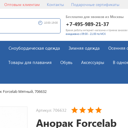
Оптовым клиентам
Контакты
Подарочные сертификаты
Бесплатно для звонков из Москвы
+7-495-989-21-37
10:00-19:00
Время работы интернет-магазина и приема заказов 
ежедневно с 09:00 - 21:00 по МСК
Сноубордическая одежда
Зимняя одежда
Осенняя 
Товары для плавания
Обувь
Аксессуары
В одно
к Forcelab Мятный, 706632
Артикул: 706632
Анорак Forcelab