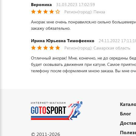
Вероника
31.03.2023 17:02:59
Регион(город): Пенза
Анорак мне очень понравился,но сильно большемерит,
закажу обязательно.
Ирина Юрьевна Тимофеенко
24.11.2022 17:11:1
Регион(город): Самарская область
Отличный анорак! Мне, конечно, не до середины бедра
будет сковывать движения при катухе. Самое приятн
телефону после оформления мною заказа. Вы мне оче
Катало
Блог
Достав
Полез
© 2011-2026