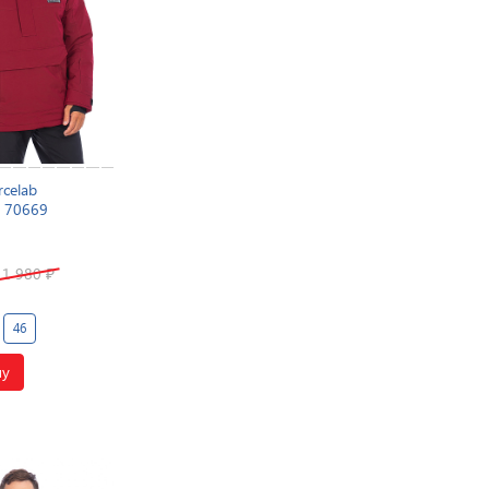
celab
 70669
11 980
₽
46
ну