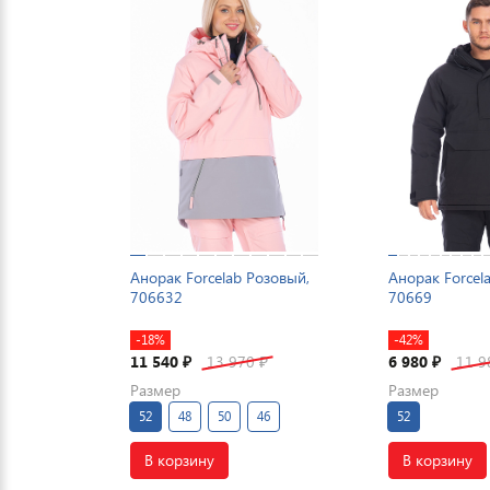
Анорак Forcelab Розовый,
Анорак Forcel
706632
70669
-18%
-42%
11 540
13 970
6 980
11 
₽
₽
₽
Размер
Размер
52
48
50
46
52
В корзину
В корзину