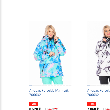
Анорак Forcelab Мятный,
Анорак Forcel
706632
706632
-40%
-50%
8 520
13 970
7 060
13 
₽
₽
₽