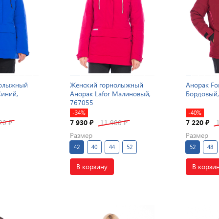
нолыжный
Женский горнолыжный
Анорак For
Синий,
Анорак Lafor Малиновый,
Бордовый,
767055
-34%
-40%
520
7 930
11 900
7 220
₽
₽
₽
₽
Размер
Размер
42
40
44
52
52
48
В корзину
В корзи