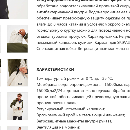
обработана водоотталкивающей пропиткой снар
антибактериальной внутри. Водонепроницаемая
обеспечивает превосходную защиту одежды от 
влаги до 8 часов катания в условиях мокрого снег
горнолыжную куртку можно для повседневной но
отдыха, туризма, прогулок. Характеристики: Регу
несъемный капюшон, кулиски; Карман для SKIPAS 
Снегозащитная юбка; Ветрозащитные манжеты вн
ХАРАКТЕРИСТИКИ
Температурный режим от 0 °C до -35 °C;
Мембрана: водонепроницаемость - 15000мм, па
15000г/м2/24ч, дополнительно одежда обработа
пропиткой, обеспечивающей превосходную защи
проникновения влаги;
Регулируемый несъемный капюшон;
Эргономичный крой не стесняющий движения;
Ветрозащитные манжеты внутри рукава;
Вентиляция на молнии;