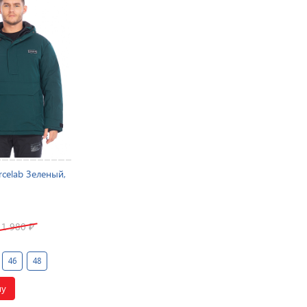
rcelab Зеленый,
11 980
₽
46
48
ну