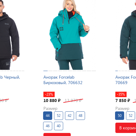
ab Черный,
Анорак Forcelab
Анорак Fo
Бирюзовый, 706632
70669
-23%
-35%
980
10 880
13 970
7 850
₽
₽
₽
₽
Размер
Размер
44
52
42
48
50
52
46
40
В корзи