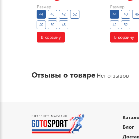
Размер
Размер
44
46
42
52
44
40
46
40
50
48
42
52
В корзину
В корзину
Отзывы о товаре
Нет отзывов
Катало
Блог
Достав