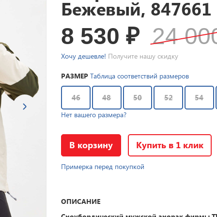
Бежевый, 847661
8 530
₽
24 0
Хочу дешевле!
Получите нашу скидку
РАЗМЕР
Таблица соответствий размеров
46
48
50
52
54
Нет вашего размера?
В корзину
Купить в 1 клик
Примерка перед покупкой
ОПИСАНИЕ
Сноубордический мужской анорак фирмы TI