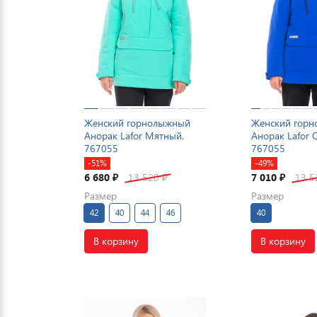
Женский горнолыжный
Женский гор
Анорак Lafor Мятный,
Анорак Lafor 
767055
767055
-51%
-49%
6 680
13 520
7 010
13 
₽
₽
₽
Размер
Размер
42
40
44
46
40
В корзину
В корзину