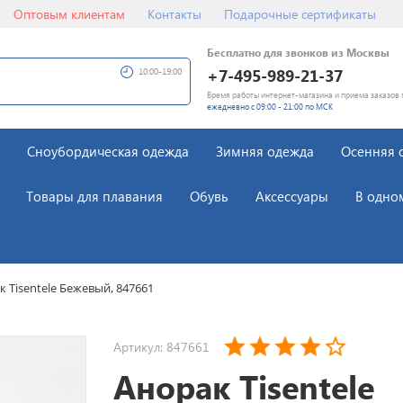
Оптовым клиентам
Контакты
Подарочные сертификаты
Бесплатно для звонков из Москвы
+7-495-989-21-37
10:00-19:00
Время работы интернет-магазина и приема заказов 
ежедневно с 09:00 - 21:00 по МСК
Сноубордическая одежда
Зимняя одежда
Осенняя 
Товары для плавания
Обувь
Аксессуары
В одно
к Tisentele Бежевый, 847661
Артикул: 847661
Анорак Tisentele