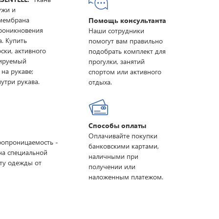
ужи и
 мембрана
Помощь консультанта
проникновения
Наши сотрудники
а. Купить
помогут вам правильно
ски, активного
подобрать комплект для
лируемый
прогулки, занятий
на рукаве;
спортом или активного
утри рукава.
отдыха.
Способы оплаты
Оплачивайте покупки
ропроницаемость -
банковскими картами,
на специальной
наличными при
ту одежды от
получении или
наложенным платежом.