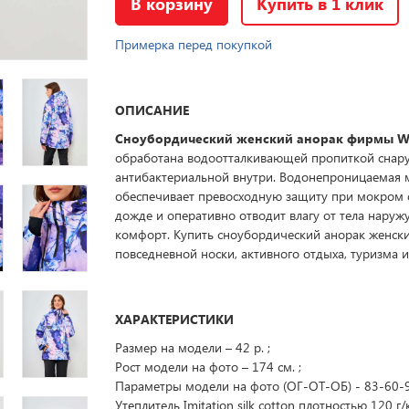
В корзину
Купить в 1 клик
Примерка перед покупкой
ОПИСАНИЕ
Сноубордический женский анорак фирмы W
обработана водоотталкивающей пропиткой снар
антибактериальной внутри. Водонепроницаемая
обеспечивает превосходную защиту при мокром 
дожде и оперативно отводит влагу от тела наружу
комфорт. Купить сноубордический анорак женск
повседневной носки, активного отдыха, туризма и
ХАРАКТЕРИСТИКИ
Размер на модели – 42 р. ;
Рост модели на фото – 174 см. ;
Параметры модели на фото (ОГ-ОТ-ОБ) - 83-60-
Утеплитель Imitation silk cotton плотностью 120 г/