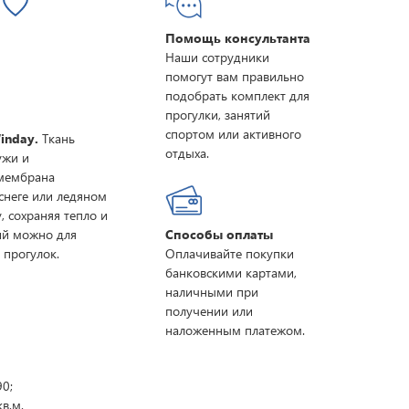
Помощь консультанта
Наши сотрудники
помогут вам правильно
подобрать комплект для
прогулки, занятий
спортом или активного
inday.
Ткань
отдыха.
ужи и
 мембрана
снеге или ледяном
, сохраняя тепло и
ий можно для
Способы оплаты
 прогулок.
Оплачивайте покупки
банковскими картами,
наличными при
получении или
наложенным платежом.
90;
кв.м.