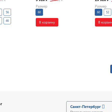
Размер
Размер
56
60
60
52
46
В корзину
В корзи
г
Санкт-Петербург
Пункт выдачи заказов