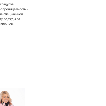
градусов.
ропроницаемость -
на специальной
ту одежды от
 капюшон.