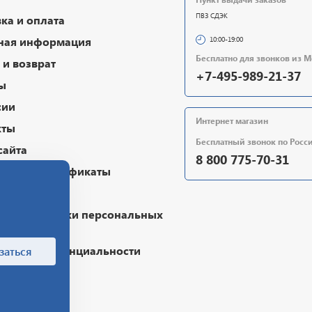
ПВЗ СДЭК
ка и оплата
ная информация
10:00-19:00
Бесплатно для звонков из 
и возврат
+7-495-989-21-37
ы
сии
Интернет магазин
кты
Бесплатный звонок по Росс
сайта
8 800 775-70-31
очные сертификаты
чная оферта
ика обработки персональных
х
ика конфиденциальности
заться