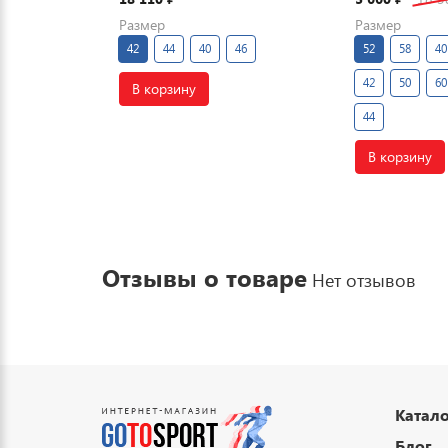
Размер
Размер
42
44
40
46
52
58
40
42
50
60
В корзину
44
В корзину
Отзывы о товаре
Нет отзывов
Катало
Блог