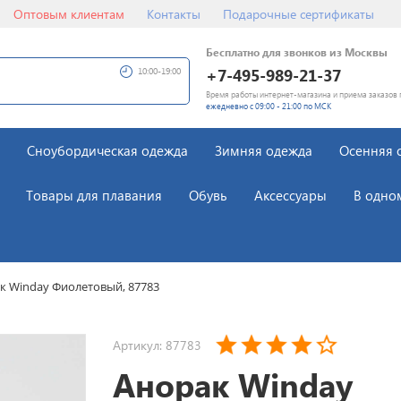
Оптовым клиентам
Контакты
Подарочные сертификаты
Бесплатно для звонков из Москвы
+7-495-989-21-37
10:00-19:00
Время работы интернет-магазина и приема заказов 
ежедневно с 09:00 - 21:00 по МСК
Сноубордическая одежда
Зимняя одежда
Осенняя 
Товары для плавания
Обувь
Аксессуары
В одно
к Winday Фиолетовый, 87783
Артикул: 87783
Анорак Winday