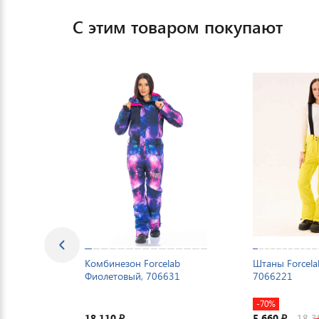
С этим товаром покупают
Комбинезон Forcelab
Штаны Forcela
Фиолетовый, 706631
7066221
-70%
18 110
5 660
18 
₽
₽