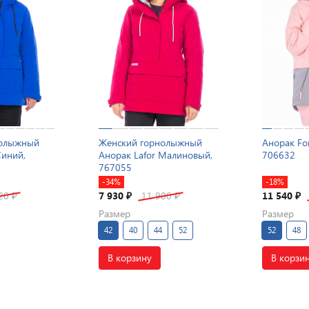
нолыжный
Женский горнолыжный
Анорак Fo
Синий,
Анорак Lafor Малиновый,
706632
767055
-34%
-18%
520
7 930
11 900
11 540
₽
₽
₽
₽
Размер
Размер
42
40
44
52
52
48
В корзину
В корзи