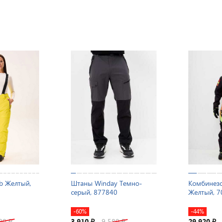
b Желтый,
Штаны Winday Темно-
Комбинезо
серый, 877840
Желтый, 7
-60%
-44%
380
3 910
9 580
29 920
₽
₽
₽
₽