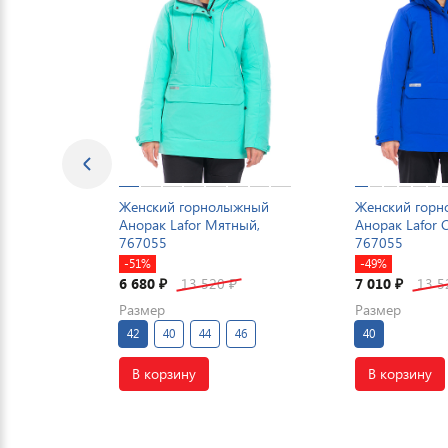
Женский горнолыжный
Женский гор
Анорак Lafor Мятный,
Анорак Lafor 
767055
767055
-51%
-49%
6 680
13 520
7 010
13 
₽
₽
₽
Размер
Размер
42
40
44
46
40
В корзину
В корзину