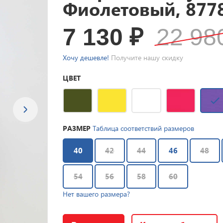
Фиолетовый, 877
7 130
₽
22 9
Хочу дешевле!
Получите нашу скидку
ЦВЕТ
РАЗМЕР
Таблица соответствий размеров
40
42
44
46
48
54
56
58
60
Нет вашего размера?