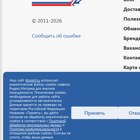
Достав
Полез
© 2011-2026
Обмен 
Сообщить об ошибке
Бренд
Вакан
Конта
Карта 
Подар
Наш сайт
gtsport.ru
использует
аналитические файлы cookies сервиса
Публи
Яндекс.Метрика для анализа
посещаемости. Технические cookies,
Полит
необходимые для работы сайта,
устанавливаются автоматически.
данны
Данные хранятся на серверах на
территории Российской Федерации.
Полит
Принять
Отка
Нажимая «Принять», вы даёте
согласие на обработку аналитических
cookies в соответствии с
Политикой
обработки персональных данных
и
Политики конфиденциальности
в
отношении файлов cookies. Если вы не
хотите, чтобы ваши данные