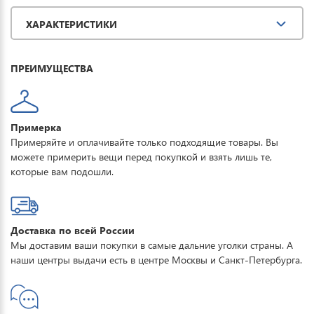
превосходную защиту при мокром снеге или ледяном дожде и
ХАРАКТЕРИСТИКИ
оперативно отводит влагу от тела наружу, сохраняя тепло и
комфорт. Купить горнолыжный комбинезон мужской FORCELAB
можно для повседневной носки, активного отдыха, туризма и
ПРЕИМУЩЕСТВА
прогулок. Рекомендации по утеплению:
+5…–5°C — лёгкое термобельё;
–5…–15°C — термобельё + флис;
–15…–25°C — термобельё + утепляющий слой;
Примерка
ниже –25°C — термобельё + утепляющий слой +
Примеряйте и оплачивайте только подходящие товары. Вы
дополнительная защита.
можете примерить вещи перед покупкой и взять лишь те,
которые вам подошли.
Доставка по всей России
Мы доставим ваши покупки в самые дальние уголки страны. А
наши центры выдачи есть в центре Москвы и Санкт-Петербурга.