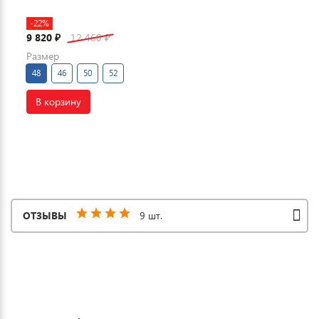
-22%
9 820
12 460
₽
₽
Размер
48
46
50
52
В корзину
ОТЗЫВЫ
9 шт.