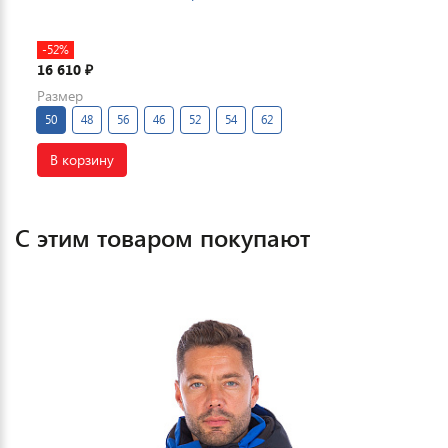
-52%
16 610
₽
Размер
50
48
56
46
52
54
62
В корзину
С этим товаром покупают