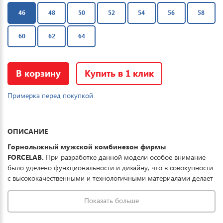
46
48
50
52
54
56
58
60
62
64
В корзину
Купить в 1 клик
Примерка перед покупкой
ОПИСАНИЕ
Горнолыжный мужской комбинезон фирмы
FORCELAB.
При разработке данной модели особое внимание
было уделено функциональности и дизайну, что в совокупности
с высококачественными и технологичными материалами делает
данный комбинезон отличным выбором для комфортного
отдыха в горах и на прогулке. Ткань обработана
Показать больше
водоотталкивающей пропиткой снаружи и антибактериальной
внутри. Водонепроницаемая мембрана обеспечивает