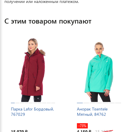
получении или наложенным платежом.
С этим товаром покупают
Парка Lafor Бордовый,
Анорак Tisentele
767029
Мятный, 84762
-73%
15 070
4 150
15 190
₽
₽
₽