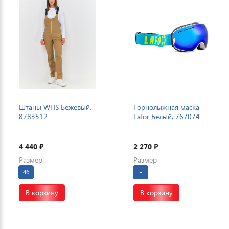
Штаны WHS Бежевый,
Горнолыжная маска
8783512
Lafor Белый, 767074
4 440
2 270
₽
₽
Размер
Размер
46
-
В корзину
В корзину