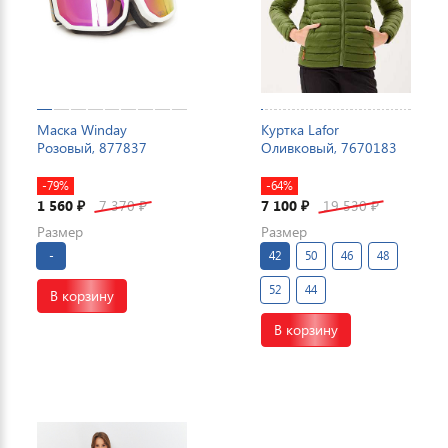
Маска Winday
Куртка Lafor
Розовый, 877837
Оливковый, 7670183
-79%
-64%
1 560
7 370
7 100
19 530
₽
₽
₽
₽
Размер
Размер
-
42
50
46
48
52
44
В корзину
В корзину