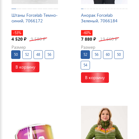
Штаны Forcelab Темно-
Анорак Forcelab
синий, 7066172
Зеленый, 7066184
-53%
-60%
4 520
9 580
7 880
19 660
₽
₽
₽
₽
Размер
Размер
50
52
48
56
52
56
60
50
54
В корзину
В корзину