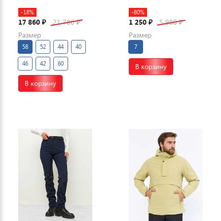
-18%
-80%
17 860
21 780
1 250
5 980
₽
₽
₽
₽
Размер
Размер
58
52
44
40
7
46
42
60
В корзину
В корзину