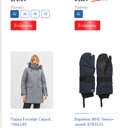
Размер
Размер
42
46
60
58
42
В корзину
В корзину
Парка Forcelab Серый,
Варежки WHS Темно-
7066149
синий, 8783531