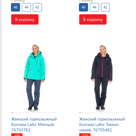
46
44
42
40
44
42
В корзину
В корзину
Женский горнолыжный
Женский горнолыжный
Костюм Lafor Мятный,
Костюм Lafor Темно-
767037K1
синий, 767054K1
-49%
-44%