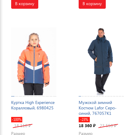
В корзину
В корзину
Куртка High Experience
Мужской зимний
Коралловый, 6980425
Костюм Lafor Серо-
синий, 767057K1
-100%
-23%
18 110
18 360
23 550
₽
₽
₽
Размер
Размер