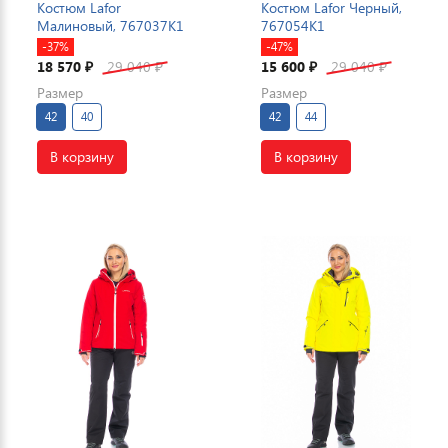
Костюм Lafor
Костюм Lafor Черный,
Малиновый, 767037K1
767054K1
-37%
-47%
18 570
29 040
15 600
29 040
₽
₽
₽
₽
Размер
Размер
42
40
42
44
В корзину
В корзину