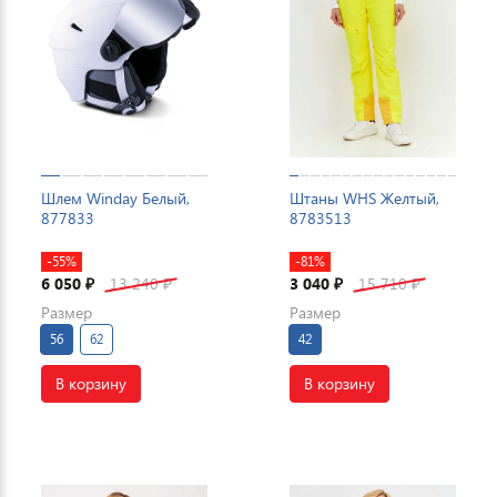
Шлем Winday Белый,
Штаны WHS Желтый,
877833
8783513
-55%
-81%
6 050
13 240
3 040
15 710
₽
₽
₽
₽
Размер
Размер
56
62
42
В корзину
В корзину