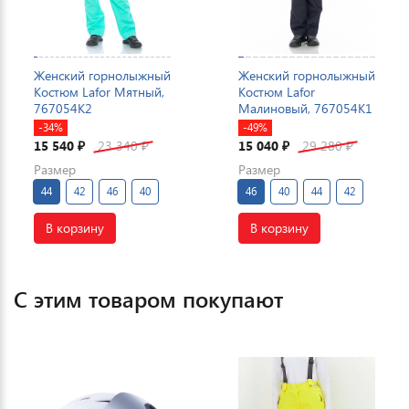
Женский горнолыжный
Женский горнолыжный
Костюм Lafor Мятный,
Костюм Lafor
767054K2
Малиновый, 767054K1
-34%
-49%
15 540
23 340
15 040
29 280
₽
₽
₽
₽
Размер
Размер
44
42
46
40
46
40
44
42
В корзину
В корзину
С этим товаром покупают