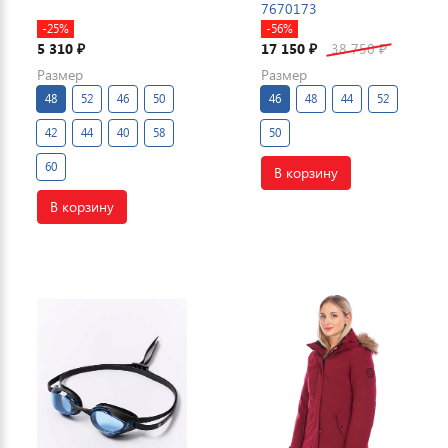
7670173
-25%
-56%
5 310
17 150
38 750
₽
₽
₽
Размер
Размер
48
52
46
50
46
48
44
52
42
44
40
58
50
60
В корзину
В корзину