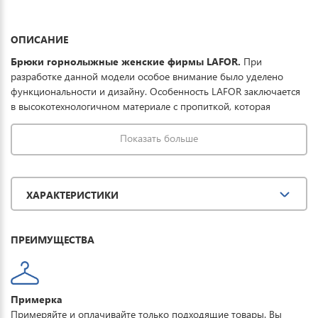
ОПИСАНИЕ
Брюки горнолыжные женские фирмы LAFOR.
При
разработке данной модели особое внимание было уделено
функциональности и дизайну. Особенность LAFOR заключается
в высокотехнологичном материале с пропиткой, которая
совместно с мембраной обеспечивает превосходную защиту
одежды от проникновения влаги, что обеспечивает до 8 часов
Показать больше
катания в условиях мокрого снега. Горнолыжные штаны женские
купить можно для спорта, повседневной носки и комфортного
отдыха на горных лыжах.
ХАРАКТЕРИСТИКИ
ПРЕИМУЩЕСТВА
Примерка
Примеряйте и оплачивайте только подходящие товары. Вы