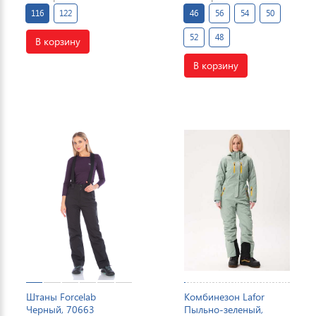
116
122
46
56
54
50
52
48
В корзину
В корзину
Штаны Forcelab
Комбинезон Lafor
Черный, 70663
Пыльно-зеленый,