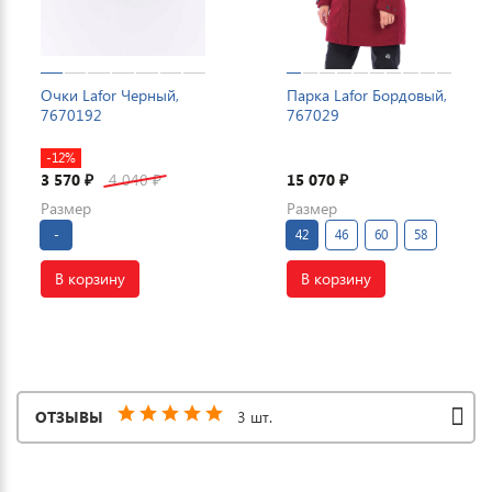
Очки Lafor Черный,
Парка Lafor Бордовый,
7670192
767029
-12%
3 570
4 040
15 070
₽
₽
₽
Размер
Размер
-
42
46
60
58
В корзину
В корзину
ОТЗЫВЫ
3 шт.