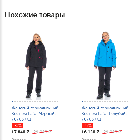
Похожие товары
Женский горнолыжный
Женский горнолыжный
Костюм Lafor Черный,
Костюм Lafor Голубой,
767037K1
767037K1
-39%
-45%
17 840
29 040
16 130
29 040
₽
₽
₽
₽
Размер
Размер