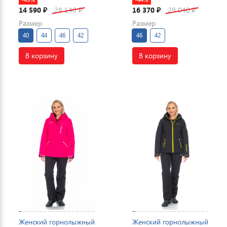
14 590
28 140
16 370
29 040
₽
₽
₽
₽
Размер
Размер
40
44
46
42
46
42
В корзину
В корзину
Женский горнолыжный
Женский горнолыжный