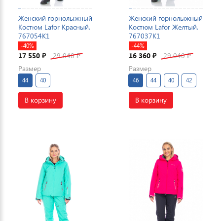
Женский горнолыжный
Женский горнолыжный
Костюм Lafor Красный,
Костюм Lafor Желтый,
767054K1
767037K1
-40%
-44%
17 550
29 040
16 360
29 040
₽
₽
₽
₽
Размер
Размер
44
40
46
44
40
42
В корзину
В корзину