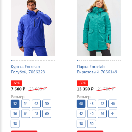
Куртка Forcelab
Парка Forcelab
Голубой, 7066223
Бирюзовый, 7066149
-68%
-39%
7 560
23 000
13 350
21 780
₽
₽
₽
₽
Размер
Размер
52
54
62
50
60
48
52
46
56
64
48
60
42
40
56
44
58
58
50