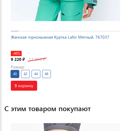
Женская горнолыжная Куртка Lafor Мятный, 767037
-46%
9 220
17 060
₽
₽
Размер
40
42
44
46
В корзину
С этим товаром покупают