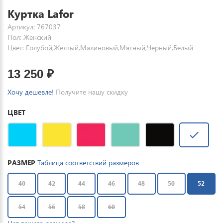
Куртка Lafor
Артикул: 767037
Пол: Женский
Цвет: Голубой,Желтый,Малиновый,Мятный,Черный,Белый
13 250
₽
Хочу дешевле!
Получите нашу скидку
ЦВЕТ
РАЗМЕР
Таблица соответствий размеров
40
42
44
46
48
50
52
54
56
58
60