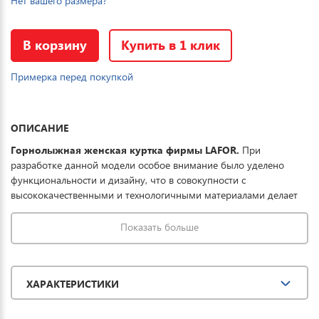
Нет вашего размера?
В корзину
Купить в 1 клик
Примерка перед покупкой
ОПИСАНИЕ
Горнолыжная женская куртка фирмы LAFOR.
При
разработке данной модели особое внимание было уделено
функциональности и дизайну, что в совокупности с
высококачественными и технологичными материалами делает
данную куртку отличным выбором для комфортного отдыха в
горах и на прогулке. Ткань обработана водоотталкивающей
Показать больше
пропиткой снаружи и антибактериальной -
внутри. Водонепроницаемая мембрана обеспечивает
превосходную защиту при мокром снеге или ледяном дожде и
ХАРАКТЕРИСТИКИ
оперативно отводит влагу от тела наружу, сохраняя тепло и
комфорт. Купить горнолыжную куртку женскую LAFOR можно
для повседневной носки, активного отдыха, туризма и прогулок.