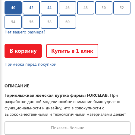
40
42
44
46
48
50
52
54
56
58
60
Нет вашего размера?
В корзину
Купить в 1 клик
Примерка перед покупкой
ОПИСАНИЕ
Горнолыжная женская куртка фирмы FORCELAB.
При
разработке данной модели особое внимание было уделено
функциональности и дизайну, что в совокупности с
высококачественными и технологичными материалами делает
данную куртку отличным выбором для комфортного отдыха в
горах и на прогулке. Ткань обработана водоотталкивающей
Показать больше
пропиткой снаружи и антибактериальной внутри.