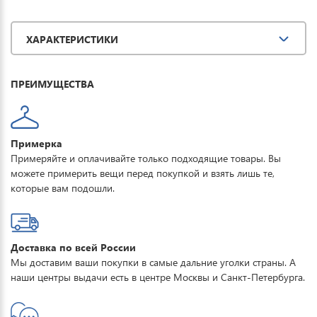
Водонепроницаемая мембрана обеспечивает превосходную
защиту при мокром снеге или ледяном дожде и оперативно
ХАРАКТЕРИСТИКИ
отводит влагу от тела наружу, сохраняя тепло и комфорт. Купить
горнолыжную куртку женскую FORCELAB можно для
повседневной носки, активного отдыха, туризма и прогулок.
ПРЕИМУЩЕСТВА
Примерка
Примеряйте и оплачивайте только подходящие товары. Вы
можете примерить вещи перед покупкой и взять лишь те,
которые вам подошли.
Доставка по всей России
Мы доставим ваши покупки в самые дальние уголки страны. А
наши центры выдачи есть в центре Москвы и Санкт-Петербурга.