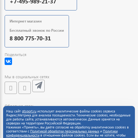
+7-495-989-21-37
Интернет магазин
Бесплатный звонок по России
8 800 775-70-31
Поделиться
Мы в социальных сетях
Обратная связь
Наш сайт
gtsport.ru
использует аналитические файлы cookies сервиса
Яндекс.Метрика для анализа посещаемости. Технические cookies, необходимые
для работы сайта, устанавливаются автоматически. Данные хранятся на
серверах на территории Российской Федерации.
Нажимая «Принять», вы даёте согласие на обработку аналитических cookies в
соответствии с
Политикой обработки персональных данных
и
Политики
конфиденциальности
в отношении файлов cookies. Если вы не хотите, чтобы