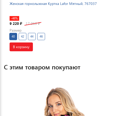
Женская горнолыжная Куртка Lafor Мятный, 767037
-46%
9 220
17 060
₽
₽
Размер
40
42
44
46
В корзину
С этим товаром покупают