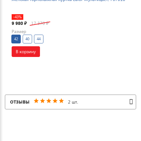
-43%
9 980
17 370
₽
₽
Размер
42
40
44
В корзину
ОТЗЫВЫ
2 шт.