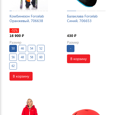
Комбинезон Forcelab
Балаклава Forcelab
Оранжевый, 706638
Синий, 706653
-51%
16 900
430
₽
₽
Размер
Размер
50
46
54
52
-
56
48
58
60
В корзину
62
В корзину