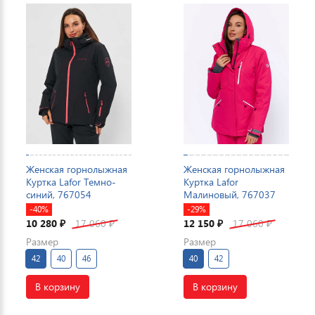
Женская горнолыжная
Женская горнолыжная
Куртка Lafor Темно-
Куртка Lafor
синий, 767054
Малиновый, 767037
-40%
-29%
10 280
17 060
12 150
17 060
₽
₽
₽
₽
Размер
Размер
42
40
46
40
42
В корзину
В корзину