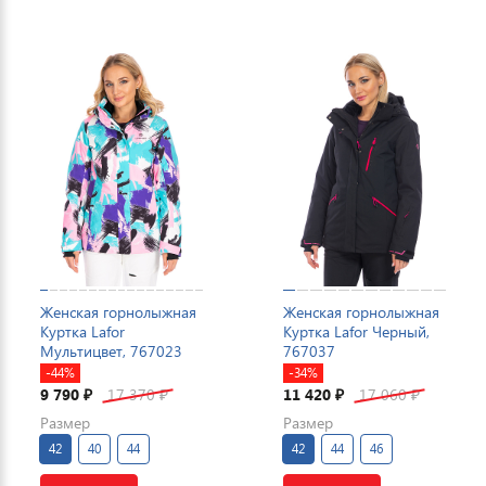
Женская горнолыжная
Женская горнолыжная
Куртка Lafor
Куртка Lafor Черный,
Мультицвет, 767023
767037
-44%
-34%
9 790
17 370
11 420
17 060
₽
₽
₽
₽
Размер
Размер
42
40
44
42
44
46