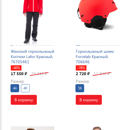
Женский горнолыжный
Горнолыжный шлем
Костюм Lafor Красный,
Forcelab Красный,
767054K1
706646
-40%
-78%
17 550
29 040
2 720
11 930
₽
₽
₽
₽
Размер
Размер
44
40
56
В корзину
В корзину