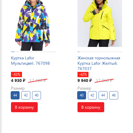
Куртка Lafor
Женская горнолыжная
Мультицвет, 767098
Куртка Lafor Желтый,
767037
-61%
-42%
4 930
12 480
9 940
17 060
₽
₽
₽
₽
Размер
Размер
44
42
40
40
42
44
46
В корзину
В корзину