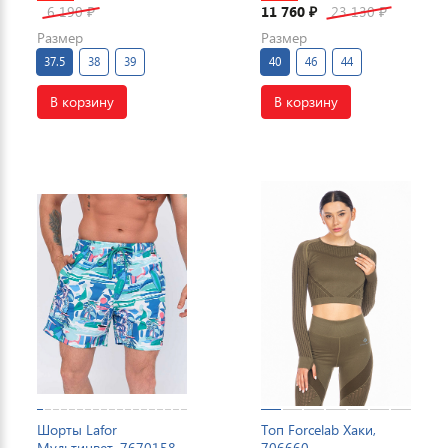
6 190
11 760
23 130
₽
₽
₽
Размер
Размер
37.5
38
39
40
46
44
В корзину
В корзину
Шорты Lafor
Топ Forcelab Хаки,
Мультицвет, 7670158
706660