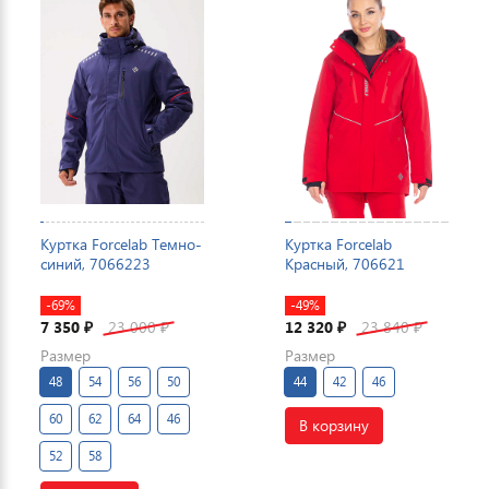
Куртка Forcelab Темно-
Куртка Forcelab
синий, 7066223
Красный, 706621
-69%
-49%
7 350
23 000
12 320
23 840
₽
₽
₽
₽
Размер
Размер
48
54
56
50
44
42
46
60
62
64
46
В корзину
52
58