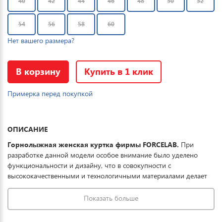
40
42
44
46
48
50
52
54
56
58
60
Нет вашего размера?
В корзину
Купить в 1 клик
Примерка перед покупкой
ОПИСАНИЕ
Горнолыжная женская куртка фирмы FORCELAB.
При
разработке данной модели особое внимание было уделено
функциональности и дизайну, что в совокупности с
высококачественными и технологичными материалами делает
данную куртку отличным выбором для комфортного отдыха в
горах и на прогулке. Ткань обработана водоотталкивающей
Показать больше
пропиткой снаружи и антибактериальной внутри.
Водонепроницаемая мембрана обеспечивает превосходную