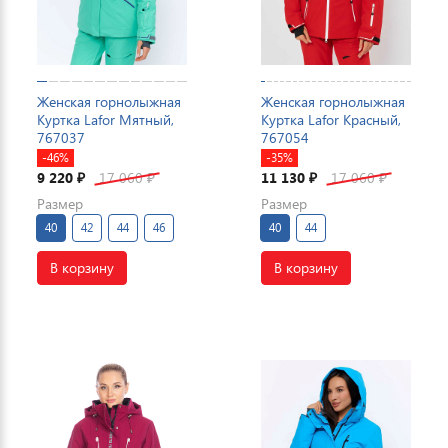
Женская горнолыжная
Женская горнолыжная
Куртка Lafor Мятный,
Куртка Lafor Красный,
767037
767054
-46%
-35%
9 220
17 060
11 130
17 060
₽
₽
₽
₽
Размер
Размер
40
42
44
46
40
44
В корзину
В корзину