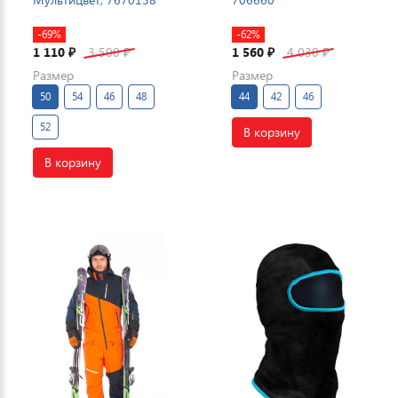
-69%
-62%
1 110
3 500
1 560
4 030
₽
₽
₽
₽
Размер
Размер
50
54
46
48
44
42
46
52
В корзину
В корзину