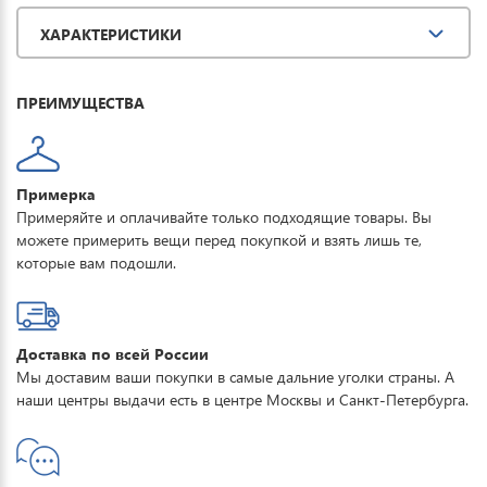
защиту при мокром снеге или ледяном дожде и оперативно
ХАРАКТЕРИСТИКИ
отводит влагу от тела наружу, сохраняя тепло и комфорт. Купить
горнолыжную куртку женскую FORCELAB можно для
повседневной носки, активного отдыха, туризма и прогулок.
ПРЕИМУЩЕСТВА
Примерка
Примеряйте и оплачивайте только подходящие товары. Вы
можете примерить вещи перед покупкой и взять лишь те,
которые вам подошли.
Доставка по всей России
Мы доставим ваши покупки в самые дальние уголки страны. А
наши центры выдачи есть в центре Москвы и Санкт-Петербурга.