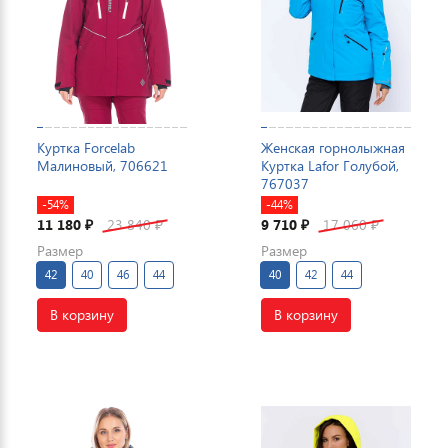
Куртка Forcelab
Женская горнолыжная
Малиновый, 706621
Куртка Lafor Голубой,
767037
-54%
-44%
11 180
23 840
9 710
17 060
₽
₽
₽
₽
Размер
Размер
42
40
46
44
40
42
44
В корзину
В корзину