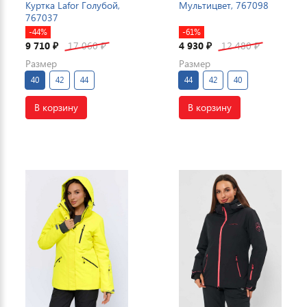
Куртка Lafor Голубой,
Мультицвет, 767098
767037
-44%
-61%
9 710
17 060
4 930
12 480
₽
₽
₽
₽
Размер
Размер
40
42
44
44
42
40
В корзину
В корзину