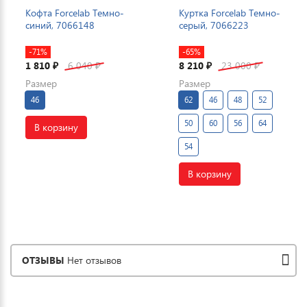
Кофта Forcelab Темно-
Куртка Forcelab Темно-
синий, 7066148
серый, 7066223
-71%
-65%
1 810
6 040
8 210
23 000
₽
₽
₽
₽
Размер
Размер
46
62
46
48
52
50
60
56
64
В корзину
54
В корзину
ОТЗЫВЫ
Нет отзывов