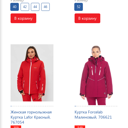
40
42
44
46
52
В корзину
В корзину
Женская горнолыжная
Куртка Forcelab
Куртка Lafor Красный,
Малиновый, 706621
767054
-35%
-54%