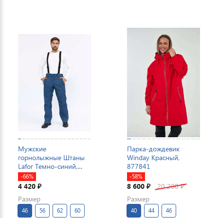
Мужские
Парка-дождевик
горнолыжные Штаны
Winday Красный,
Lafor Темно-синий,
877841
767015
-66%
-58%
4 420
8 600
20 200
₽
₽
₽
Размер
Размер
46
56
62
60
40
44
46