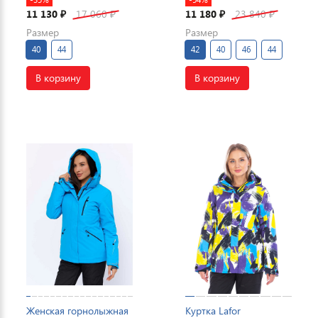
11 130
17 060
11 180
23 840
₽
₽
₽
₽
Размер
Размер
40
44
42
40
46
44
В корзину
В корзину
Женская горнолыжная
Куртка Lafor