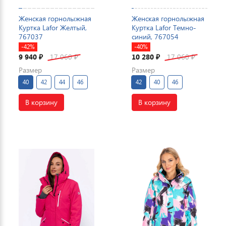
Женская горнолыжная
Женская горнолыжная
Куртка Lafor Желтый,
Куртка Lafor Темно-
767037
синий, 767054
-42%
-40%
9 940
17 060
10 280
17 060
₽
₽
₽
₽
Размер
Размер
40
42
44
46
42
40
46
В корзину
В корзину