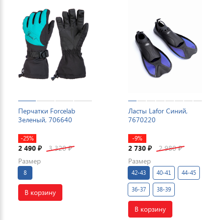
Перчатки Forcelab
Ласты Lafor Синий,
Зеленый, 706640
7670220
-25%
-9%
2 490
3 320
2 730
2 980
₽
₽
₽
₽
Размер
Размер
8
42-43
40-41
44-45
36-37
38-39
В корзину
В корзину