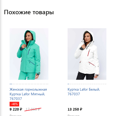
Похожие товары
Женская горнолыжная
Куртка Lafor Белый,
Куртка Lafor Мятный,
767037
767037
-46%
9 220
17 060
13 250
₽
₽
₽
Размер
Размер