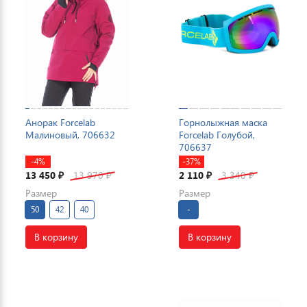
Анорак Forcelab
Горнолыжная маска
Малиновый, 706632
Forcelab Голубой,
706637
-4%
-37%
13 450
13 970
2 110
3 340
₽
₽
₽
₽
Размер
Размер
50
42
40
-
В корзину
В корзину