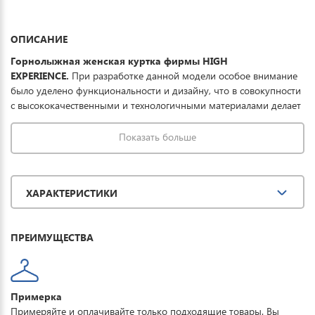
ОПИСАНИЕ
Горнолыжная женская куртка фирмы HIGH
EXPERIENCE.
При разработке данной модели особое внимание
было уделено функциональности и дизайну, что в совокупности
с высококачественными и технологичными материалами делает
данную куртку отличным выбором для комфортного отдыха в
горах и на прогулке. Ткань обработана водоотталкивающей
Показать больше
пропиткой снаружи и антибактериальной
внутри. Водонепроницаемая мембрана обеспечивает
превосходную защиту при мокром снеге или ледяном дожде и
ХАРАКТЕРИСТИКИ
оперативно отводит влагу от тела наружу, сохраняя тепло и
комфорт. Купить горнолыжную куртку женскую HIGH
EXPERIENCE можно для занятия спортом, повседневной носки,
ПРЕИМУЩЕСТВА
активного отдыха, туризма и прогулок.
Примерка
Примеряйте и оплачивайте только подходящие товары. Вы