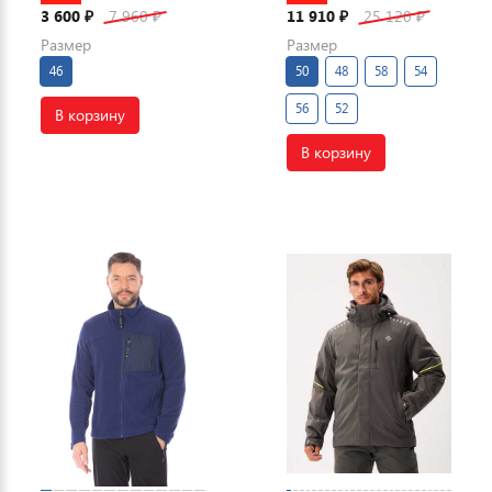
3 600
7 960
11 910
25 120
₽
₽
₽
₽
Размер
Размер
46
50
48
58
54
56
52
В корзину
В корзину