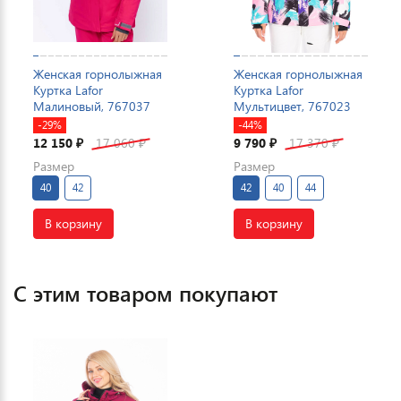
Женская горнолыжная
Женская горнолыжная
Куртка Lafor
Куртка Lafor
Малиновый, 767037
Мультицвет, 767023
-29%
-44%
12 150
17 060
9 790
17 370
₽
₽
₽
₽
Размер
Размер
40
42
42
40
44
В корзину
В корзину
С этим товаром покупают