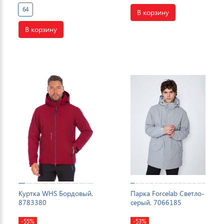
64
В корзину
В корзину
Куртка WHS Бордовый,
Парка Forcelab Светло-
8783380
серый, 7066185
-55%
-53%