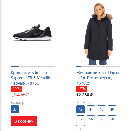
Кроссовки Nike Flex
Женская зимняя Парка
Supreme TR 5 Metallic
Lafor Темно-серый,
Черный, 78756
767029
-100%
-27%
5 190
12 230
₽
₽
Размер
Размер
37
42
44
46
48
52
56
54
58
В корзину
60