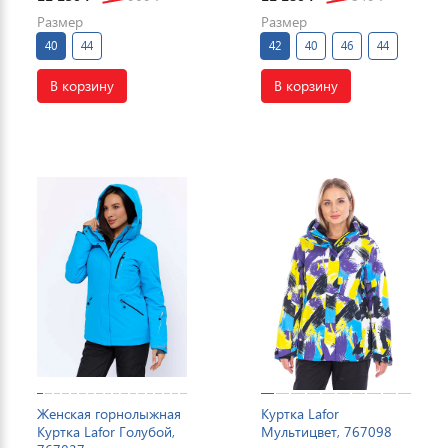
Размер
Размер
40
44
42
40
46
44
В корзину
В корзину
Женская горнолыжная
Куртка Lafor
Куртка Lafor Голубой,
Мультицвет, 767098