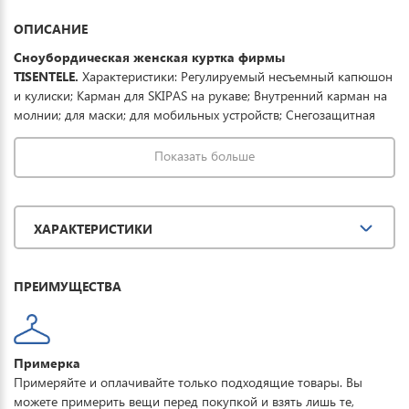
ОПИСАНИЕ
Сноубордическая женская куртка фирмы
TISENTELE.
Характеристики: Регулируемый несъемный капюшон
и кулиски; Карман для SKIPAS на рукаве; Внутренний карман на
молнии; для маски; для мобильных устройств; Снегозащитная
юбка; Ветро-защитные манжеты внутри рукава; Вентиляция на
молнии. Ткань обработана водоотталкивающей пропиткой
Показать больше
снаружи и антибактериальной - внутри. Водонепроницаемая
мембрана 15К обеспечивает превосходную защиту при мокром
снеге или ледяном дожде и оперативно отводит влагу от тела
ХАРАКТЕРИСТИКИ
наружу, сохраняя тепло и комфорт. Купить зимнюю спортивную
куртку можно для повседневной носки, активного отдыха,
туризма и прогулок.
ПРЕИМУЩЕСТВА
Примерка
Примеряйте и оплачивайте только подходящие товары. Вы
можете примерить вещи перед покупкой и взять лишь те,