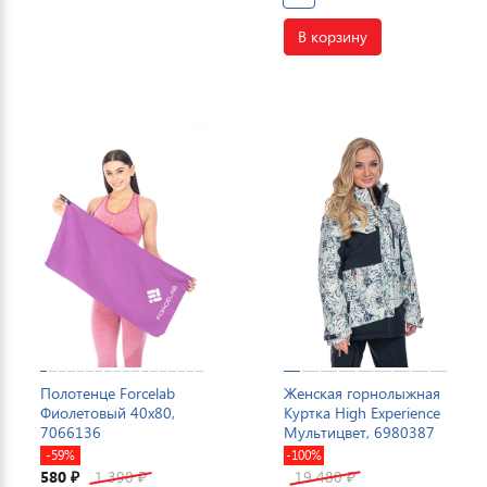
В корзину
Полотенце Forcelab
Женская горнолыжная
Фиолетовый 40х80,
Куртка High Experience
7066136
Мультицвет, 6980387
-59%
-100%
580
1 390
19 480
₽
₽
₽