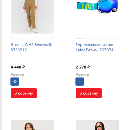
Штаны WHS Бежевый,
Горнолыжная маска
8783512
Lafor Белый, 767074
4 440
2 270
₽
₽
Размер
Размер
46
-
В корзину
В корзину