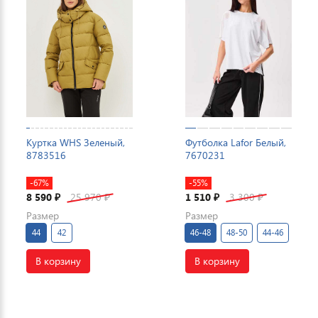
Куртка WHS Зеленый,
Футболка Lafor Белый,
8783516
7670231
-67%
-55%
8 590
25 970
1 510
3 300
₽
₽
₽
₽
Размер
Размер
44
42
46-48
48-50
44-46
В корзину
В корзину