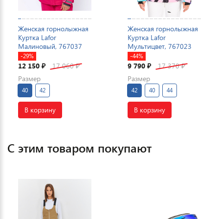
Женская горнолыжная
Женская горнолыжная
Куртка Lafor
Куртка Lafor
Малиновый, 767037
Мультицвет, 767023
-29%
-44%
12 150
17 060
9 790
17 370
₽
₽
₽
₽
Размер
Размер
40
42
42
40
44
В корзину
В корзину
С этим товаром покупают