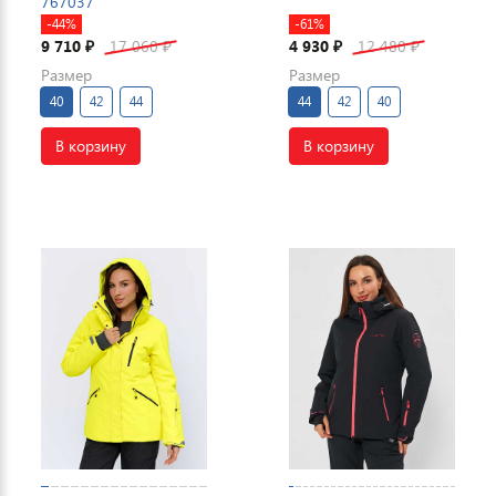
767037
-44%
-61%
9 710
17 060
4 930
12 480
₽
₽
₽
₽
Размер
Размер
40
42
44
44
42
40
В корзину
В корзину