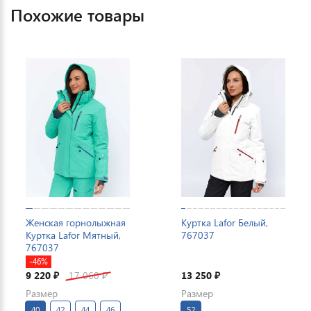
Похожие товары
Женская горнолыжная
Куртка Lafor Белый,
Куртка Lafor Мятный,
767037
767037
-46%
9 220
17 060
13 250
₽
₽
₽
Размер
Размер
40
42
44
46
52