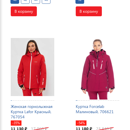
В корзину
В корзину
Женская горнолыжная
Куртка Forcelab
Куртка Lafor Красный,
Малиновый, 706621
767054
-35%
-54%
11 130
17 060
11 180
23 840
₽
₽
₽
₽