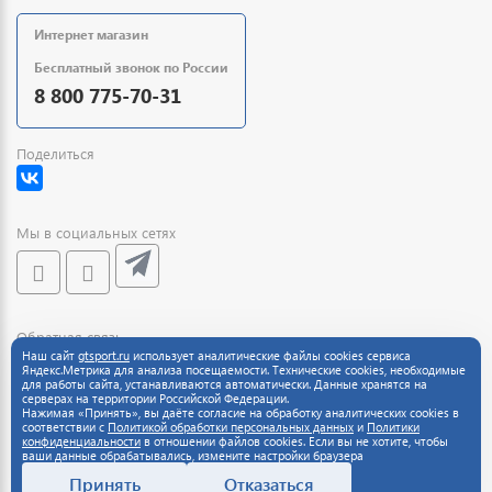
Интернет магазин
Бесплатный звонок по России
8 800 775-70-31
Поделиться
Мы в социальных сетях
Обратная связь
Наш сайт
gtsport.ru
использует аналитические файлы cookies сервиса
Яндекс.Метрика для анализа посещаемости. Технические cookies, необходимые
для работы сайта, устанавливаются автоматически. Данные хранятся на
серверах на территории Российской Федерации.
Нажимая «Принять», вы даёте согласие на обработку аналитических cookies в
соответствии с
Политикой обработки персональных данных
и
Политики
конфиденциальности
в отношении файлов cookies. Если вы не хотите, чтобы
ваши данные обрабатывались, измените настройки браузера
Принять
Отказаться