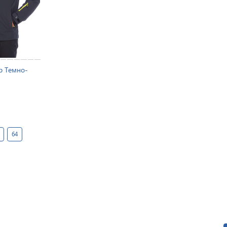
ab Темно-
64