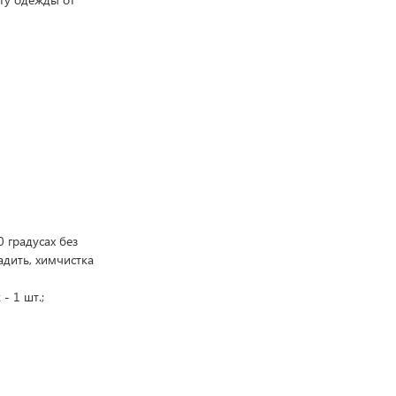
 градусах без
адить, химчистка
- 1 шт.;