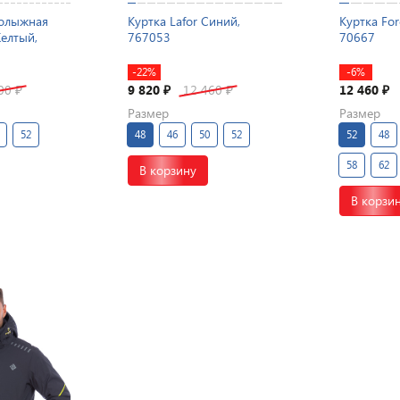
нолыжная
Куртка Lafor Синий,
Куртка For
Желтый,
767053
70667
-22%
-6%
300
9 820
12 460
12 460
₽
₽
₽
₽
Размер
Размер
52
48
46
50
52
52
48
58
62
В корзину
В корзи