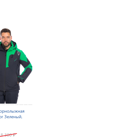
горнолыжная
or Зеленый,
18 300
₽