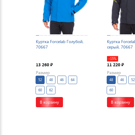
Куртка Forcelab Голубой,
Куртка Forcel
70667
серый, 70667
-15%
13 260
11 220
₽
₽
Размер
Размер
52
48
46
64
48
46
52
60
62
60
В корзину
В корзину