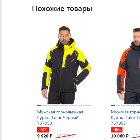
Похожие товары
Мужская горнолыжная
Мужская гор
Куртка Lafor Черный,
Куртка Lafor 
767053
767053
-46%
-46%
9 920
18 300
10 060
18
₽
₽
₽