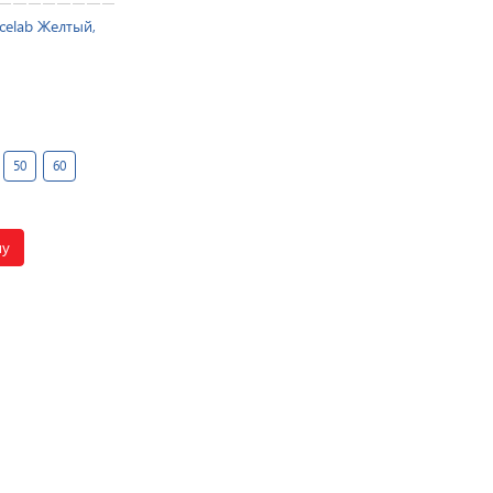
celab Желтый,
50
60
ну