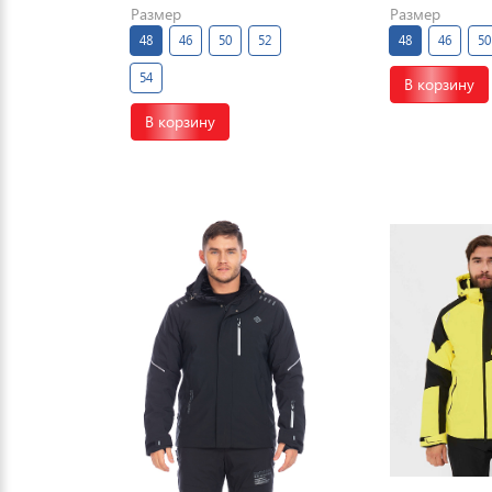
Размер
Размер
48
46
50
52
48
46
50
54
В корзину
В корзину