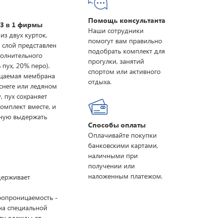
Помощь консультанта
3 в 1 фирмы
Наши сотрудники
из двух курток,
помогут вам правильно
 слой представлен
подобрать комплект для
полнительного
прогулки, занятий
 пух, 20% перо).
спортом или активного
ицаемая мембрана
отдыха.
снеге или ледяном
, пух сохраняет
омплект вместе, и
бную выдержать
Способы оплаты
Оплачивайте покупки
банковскими картами,
наличными при
получении или
наложенным платежом.
ддерживает
ропроницаемость -
на специальной
ту одежды от