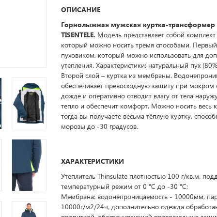
ОПИСАНИЕ
Горнолыжная мужская куртка-трансформер 
TISENTELE.
Модель представляет собой комплект 
который можно носить тремя способами. Первый
пуховиком, который можно использовать для до
утепления. Характеристики: натуральный пух (80%
Второй слой – куртка из мембраны. Водонепрон
обеспечивает превосходную защиту при мокром 
дожде и оперативно отводит влагу от тела наружу
тепло и обеспечит комфорт. Можно носить весь к
тогда вы получаете весьма тёплую куртку, спосо
морозы до -30 градусов.
ХАРАКТЕРИСТИКИ
Утеплитель Thinsulate плотностью 100 г/кв.м. по
температурный режим от 0 °C до -30 °C;
Мембрана: водонепроницаемость - 10000мм, па
10000г/м2/24ч, дополнительно одежда обработа
пропиткой, обеспечивающей превосходную защи