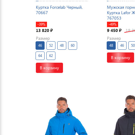
Куртка Forcelab Черный,
Мужская гор
70667
Куртка Lafor 
767053
-39%
-49%
13 820
9 450
18 
₽
₽
Размер
Размер
46
52
48
60
48
46
50
64
62
В корзину
В корзину