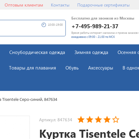
Оптовым клиентам
Контакты
Подарочные сертификаты
Бесплатно для звонков из Москвы
+7-495-989-21-37
10:00-19:00
Время работы интернет-магазина и приема заказов 
ежедневно с 09:00 - 21:00 по МСК
Сноубордическая одежда
Зимняя одежда
Осенняя 
Товары для плавания
Обувь
Аксессуары
В одно
 Tisentele Серо-синий, 847634
Артикул: 847634
Куртка Tisentele С