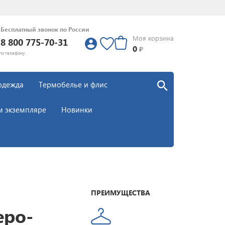
Бесплатный звонок по России
Моя корзина
8 800 775-70-31
0
0
₽
по телефону:
одежда
Термобелье и флис
м экземпляре
Новинки
ПРЕИМУЩЕСТВА
еро-