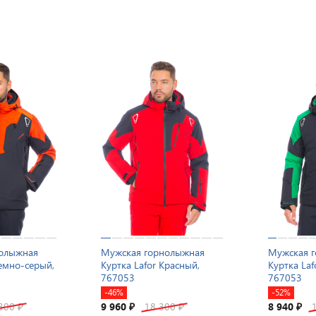
нолыжная
Мужская горнолыжная
Мужская 
Темно-серый,
Куртка Lafor Красный,
Куртка Laf
767053
767053
-46%
-52%
 300
9 960
18 300
8 940
₽
₽
₽
₽