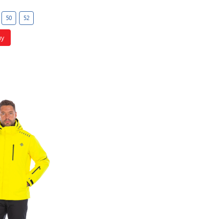
50
52
ну