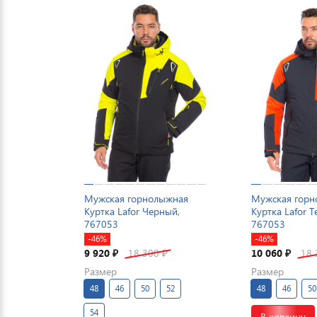
Мужская горнолыжная
Мужская гор
Куртка Lafor Черный,
Куртка Lafor 
767053
767053
-46%
-46%
9 920
18 300
10 060
18
₽
₽
₽
Размер
Размер
48
46
50
52
48
46
50
54
В корзину