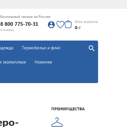
Бесплатный звонок по России
Моя корзина
8 800 775-70-31
0
0
₽
по телефону:
одежда
Термобелье и флис
м экземпляре
Новинки
ПРЕИМУЩЕСТВА
еро-