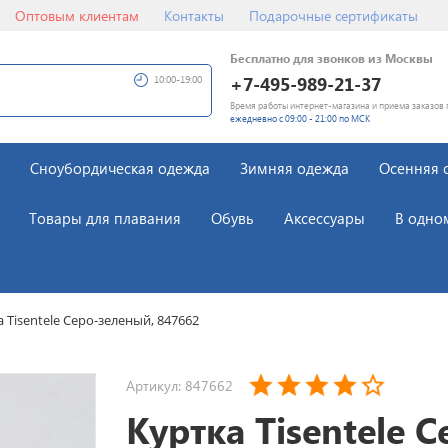
Оптовым клиентам
Контакты
Подарочные сертификаты
Бесплатно для звонков из Москвы
+7-495-989-21-37
10:00-19:00
Время работы интернет-магазина и приема заказов 
ежедневно с 09:00 - 21:00 по МСК
Сноубордическая одежда
Зимняя одежда
Осенняя 
Товары для плавания
Обувь
Аксессуары
В одно
 Tisentele Серо-зеленый, 847662
Артикул: 847662
Куртка Tisentele С