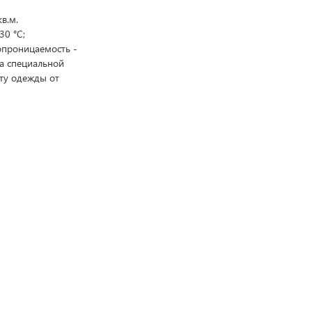
кв.м.
30 °C;
опроницаемость -
а специальной
ту одежды от