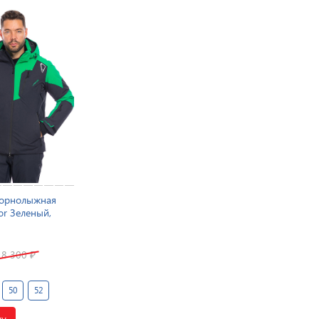
горнолыжная
or Зеленый,
18 300
₽
50
52
ну