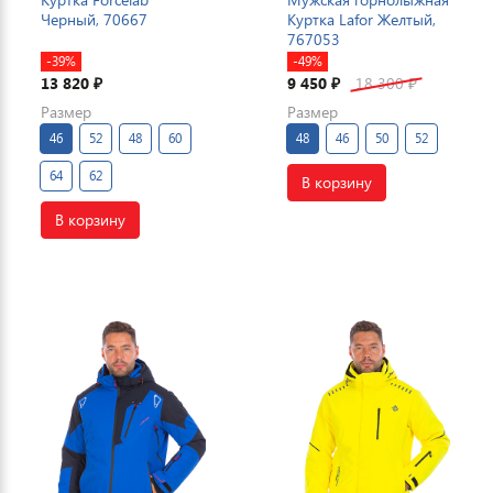
Черный, 70667
Куртка Lafor Желтый,
767053
-39%
-49%
13 820
9 450
18 300
₽
₽
₽
Размер
Размер
46
52
48
60
48
46
50
52
64
62
В корзину
В корзину