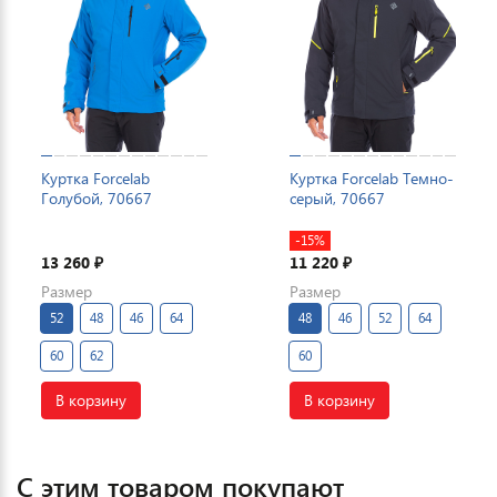
Куртка Forcelab
Куртка Forcelab Темно-
Голубой, 70667
серый, 70667
-15%
13 260
11 220
₽
₽
Размер
Размер
52
48
46
64
48
46
52
64
60
62
60
В корзину
В корзину
С этим товаром покупают