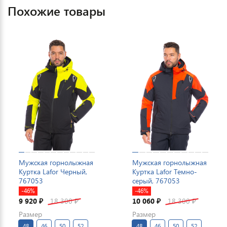
Похожие товары
Мужская горнолыжная
Мужская горнолыжная
Куртка Lafor Черный,
Куртка Lafor Темно-
767053
серый, 767053
-46%
-46%
9 920
18 300
10 060
18 300
₽
₽
₽
₽
Размер
Размер
48
46
50
52
48
46
50
52