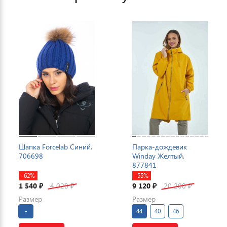
Шапка Forcelab Синий,
Парка-дождевик
706698
Winday Желтый,
877841
-62%
-55%
1 540
4 020
9 120
20 200
₽
₽
₽
₽
Размер
Размер
-
44
40
46