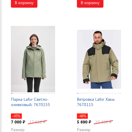
В корзину
В корзину
Парка Lafor Светло-
Ветровка Lafor Хаки,
оливковый, 7670155
7670115
-45%
-46%
7 000
12 610
5 690
10 390
₽
₽
₽
₽
Размер
Размер