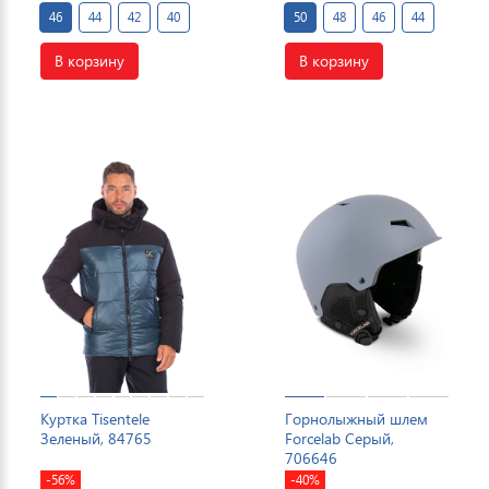
46
44
42
40
50
48
46
44
В корзину
В корзину
Куртка Tisentele
Горнолыжный шлем
Зеленый, 84765
Forcelab Серый,
706646
-56%
-40%