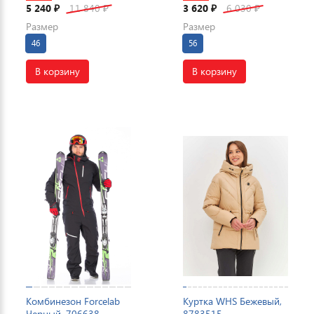
5 240
11 840
3 620
6 030
₽
₽
₽
₽
Размер
Размер
46
56
В корзину
В корзину
Комбинезон Forcelab
Куртка WHS Бежевый,
Черный, 706638
8783515