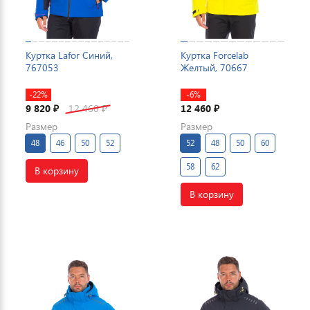
Куртка Lafor Синий,
Куртка Forcelab
767053
Желтый, 70667
-22%
-6%
9 820
12 460
12 460
₽
₽
₽
Размер
Размер
48
46
50
52
52
48
50
60
58
62
В корзину
В корзину