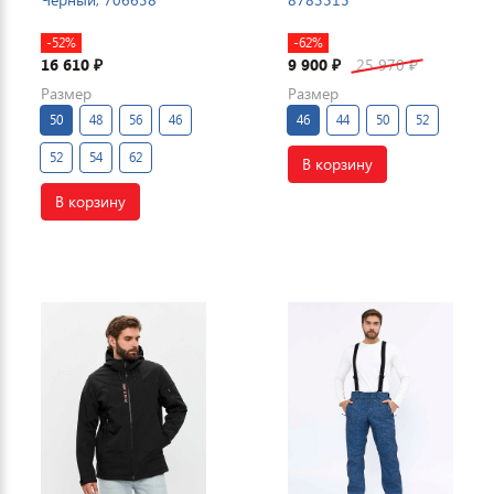
-52%
-62%
16 610
9 900
25 970
₽
₽
₽
Размер
Размер
50
48
56
46
46
44
50
52
52
54
62
В корзину
В корзину