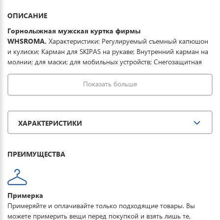
ОПИСАНИЕ
Горнолыжная мужская куртка фирмы
WHSROMA.
Характеристики: Регулируемый съемный капюшон
и кулиски; Карман для SKIPAS на рукаве; Внутренний карман на
молнии; для маски; для мобильных устройств; Снегозащитная
юбка; Ветро-защитные манжеты внутри рукава; Вентиляция на
молнии.Ткань обработана водоотталкивающей пропиткой
Показать больше
снаружи и антибактериальной - внутри. Водонепроницаемая
мембрана 15К обеспечивает превосходную защиту при мокром
снеге или ледяном дожде и оперативно отводит влагу от тела
ХАРАКТЕРИСТИКИ
наружу, сохраняя тепло и комфорт. Купить зимнюю спортивную
куртку можно для повседневной носки, активного отдыха,
туризма и прогулок.
ПРЕИМУЩЕСТВА
Примерка
Примеряйте и оплачивайте только подходящие товары. Вы
можете примерить вещи перед покупкой и взять лишь те,