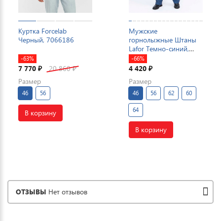
Куртка Forcelab
Мужские
Черный, 7066186
горнолыжные Штаны
Lafor Темно-синий,
767015
-63%
-66%
7 770
20 860
4 420
₽
₽
₽
Размер
Размер
46
56
46
56
62
60
64
В корзину
В корзину
ОТЗЫВЫ
Нет отзывов