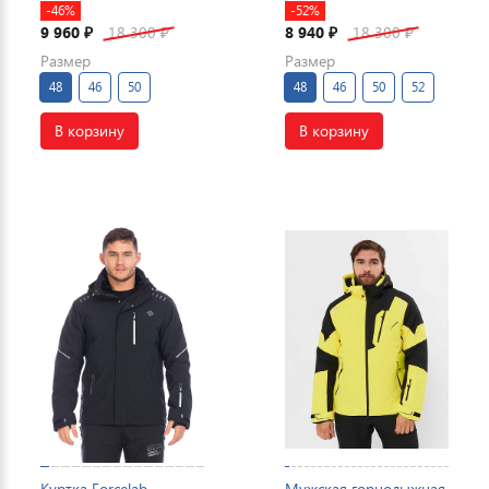
-46%
-52%
9 960
18 300
8 940
18 300
₽
₽
₽
₽
Размер
Размер
48
46
50
48
46
50
52
В корзину
В корзину
Куртка Forcelab
Мужская горнолыжная