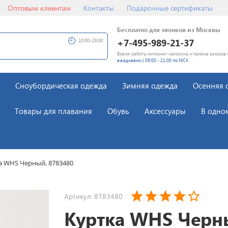
Оптовым клиентам
Контакты
Подарочные сертификаты
Бесплатно для звонков из Москвы
+7-495-989-21-37
10:00-19:00
Время работы интернет-магазина и приема заказов 
ежедневно с 09:00 - 21:00 по МСК
Сноубордическая одежда
Зимняя одежда
Осенняя 
Товары для плавания
Обувь
Аксессуары
В одно
а WHS Черный, 8783480
Артикул: 8783480
Куртка WHS Черн