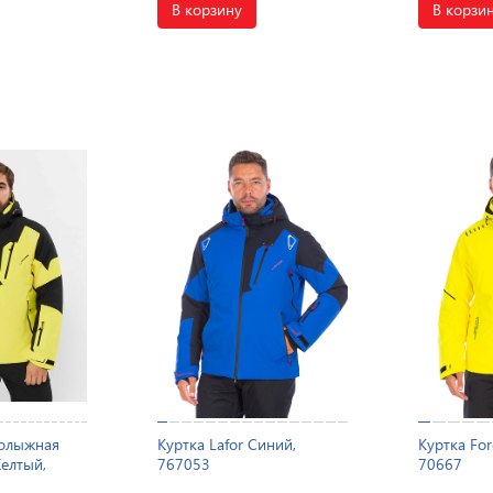
В корзину
В корзи
нолыжная
Куртка Lafor Синий,
Куртка For
Желтый,
767053
70667