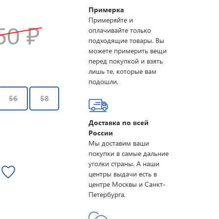
Примерка
Примеряйте и
150
₽
оплачивайте только
подходящие товары. Вы
можете примерить вещи
перед покупкой и взять
лишь те, которые вам
подошли.
56
58
Доставка по всей
России
Мы доставим ваши
покупки в самые дальние
уголки страны. А наши
центры выдачи есть в
центре Москвы и Санкт-
Петербурга.