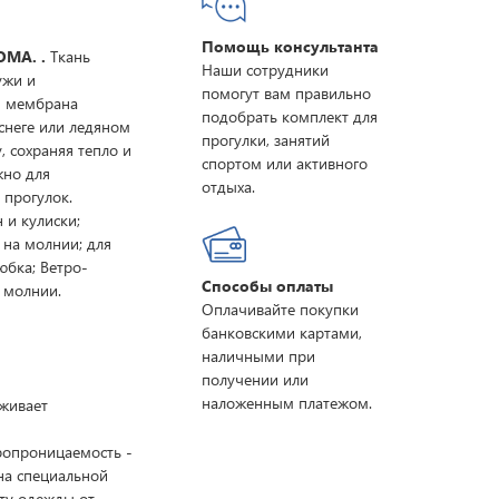
Помощь консультанта
MA. .
Ткань
Наши сотрудники
ужи и
помогут вам правильно
я мембрана
подобрать комплект для
снеге или ледяном
прогулки, занятий
, сохраняя тепло и
спортом или активного
жно для
отдыха.
 прогулок.
 и кулиски;
 на молнии; для
юбка; Ветро-
Способы оплаты
 молнии.
Оплачивайте покупки
банковскими картами,
наличными при
получении или
наложенным платежом.
рживает
ропроницаемость -
на специальной
ту одежды от