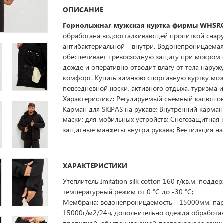
ОПИСАНИЕ
Горнолыжная мужская куртка фирмы WHSRO
обработана водоотталкивающей пропиткой снар
антибактериальной - внутри. Водонепроницаема
обеспечивает превосходную защиту при мокром 
дожде и оперативно отводит влагу от тела наружу
комфорт. Купить зимнюю спортивную куртку мо
повседневной носки, активного отдыха, туризма и
Характеристики: Регулируемый съемный капюшон
Карман для SKIPAS на рукаве; Внутренний карман
маски; для мобильных устройств; Снегозащитная 
защитные манжеты внутри рукава; Вентиляция на
ХАРАКТЕРИСТИКИ
Утеплитель Imitation silk cotton 160 г/кв.м. подде
температурный режим от 0 °C до -30 °C;
Мембрана: водонепроницаемость - 15000мм, па
15000г/м2/24ч, дополнительно одежда обработа
пропиткой, обеспечивающей превосходную защи