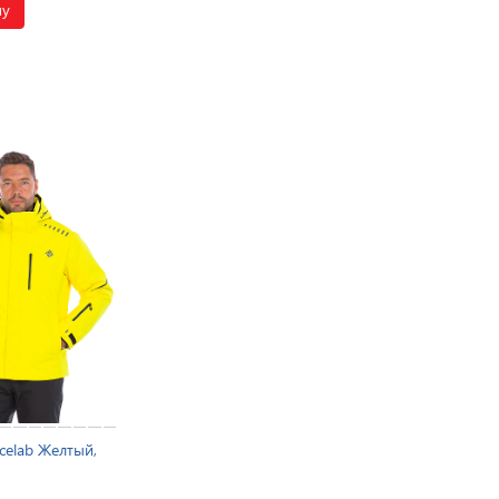
ну
celab Желтый,