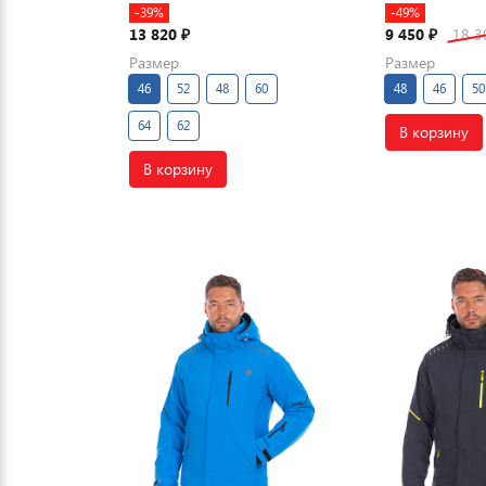
-39%
-49%
13 820
9 450
18 
₽
₽
Размер
Размер
46
52
48
60
48
46
50
64
62
В корзину
В корзину