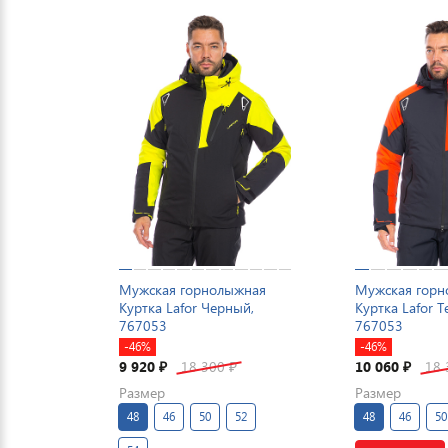
Мужская горнолыжная
Мужская гор
Куртка Lafor Черный,
Куртка Lafor 
767053
767053
-46%
-46%
9 920
18 300
10 060
18
₽
₽
₽
Размер
Размер
48
46
50
52
48
46
50