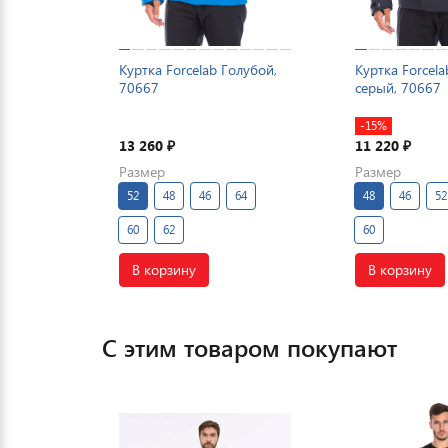
Куртка Forcelab Голубой,
Куртка Forcel
70667
серый, 70667
-15%
13 260
11 220
₽
₽
Размер
Размер
52
48
46
64
48
46
52
60
62
60
В корзину
В корзину
С этим товаром покупают