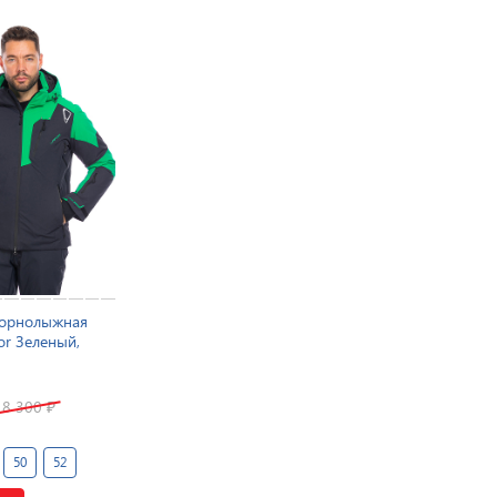
горнолыжная
or Зеленый,
18 300
₽
50
52