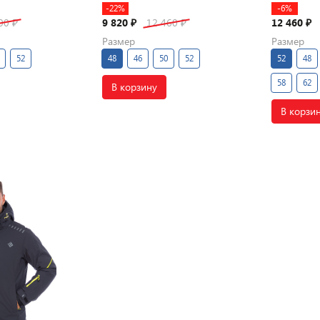
-22%
-6%
300
9 820
12 460
12 460
₽
₽
₽
₽
Размер
Размер
52
48
46
50
52
52
48
58
62
В корзину
В корзи