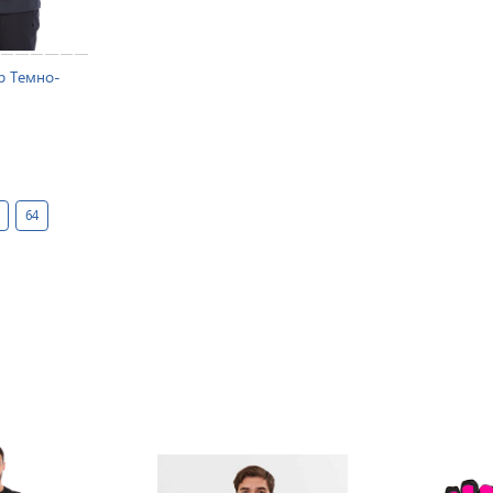
ab Темно-
64