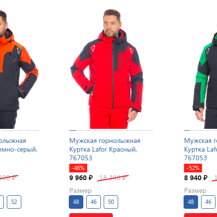
нолыжная
Мужская горнолыжная
Мужская 
Темно-серый,
Куртка Lafor Красный,
Куртка Laf
767053
767053
-46%
-52%
 300
9 960
18 300
8 940
₽
₽
₽
₽
Размер
Размер
52
48
46
50
48
46