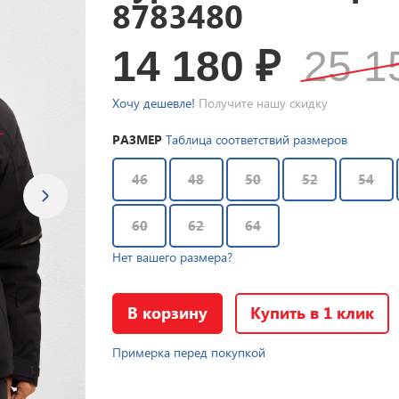
8783480
14 180
₽
25 
Хочу дешевле!
Получите нашу скидку
РАЗМЕР
Таблица соответствий размеров
46
48
50
52
54
60
62
64
Нет вашего размера?
В корзину
Купить в 1 клик
Примерка перед покупкой