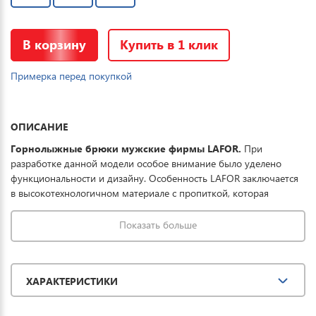
В корзину
Купить в 1 клик
Примерка перед покупкой
ОПИСАНИЕ
Горнолыжные брюки мужские фирмы LAFOR.
При
разработке данной модели особое внимание было уделено
функциональности и дизайну. Особенность LAFOR заключается
в высокотехнологичном материале с пропиткой, которая
совместно с мембраной обеспечивает превосходную защиту
одежды от проникновения влаги, что обеспечивает до 8 часов
Показать больше
катания в условиях мокрого снега. Купить горнолыжные штаны
мужские можно для спорта, повседневной носки и комфортного
отдыха на горных лыжах.
ХАРАКТЕРИСТИКИ