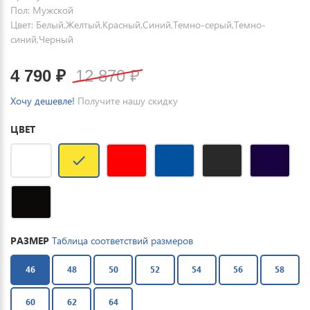
Пол: Мужской
Цвет: Белый,Желтый,Красный,Синий,Темно-серый,Темно-
синий,Черный
4 790
₽
12 870
₽
Хочу дешевле!
Получите нашу скидку
ЦВЕТ
РАЗМЕР
Таблица соответствий размеров
46
48
50
52
54
56
58
60
62
64