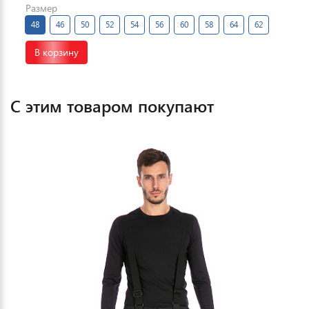
Размер
48
46
50
52
54
56
60
58
64
62
В корзину
С этим товаром покупают